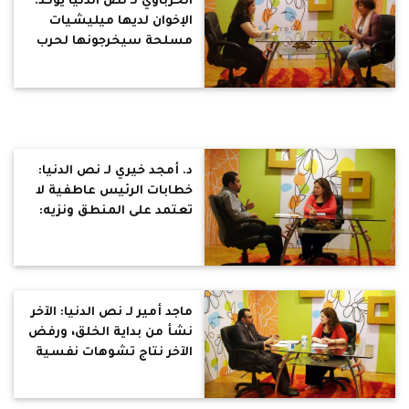
الخرباوي لـ نص الدنيا يؤكد:
الإخوان لديها ميليشيات
مسلحة سيخرجونها لحرب
أهلية بمصر ويفصلون
دستور يثبتهم بالحكم وهم
الطرف التالت
د. أمجد خيري لـ نص الدنيا:
خطابات الرئيس عاطفية لا
تعتمد على المنطق ونزيه:
فساد عهد مبارك كان على
خط مستقيم وفساد الآن
انحدار للهاوية
ماجد أمير لـ نص الدنيا: الآخر
نشأ من بداية الخلق، ورفض
الآخر نتاج تشوهات نفسية
وسطحية الفكر