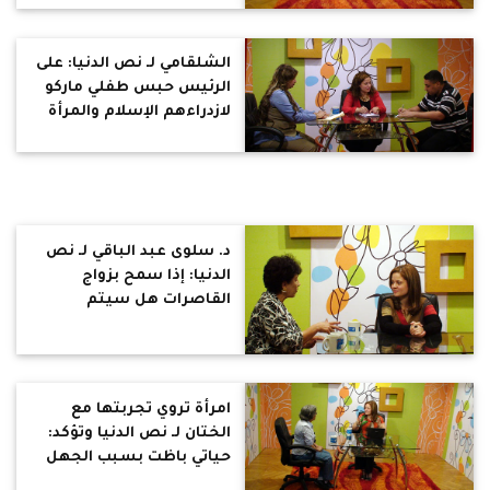
الشلقامي لـ نص الدنيا: على
الرئيس حبس طفلي ماركو
لازدراءهم الإسلام والمرأة
ناقصة عقل ودين وملك
اليمين حلال مش إتجار
بالبشر
د. سلوى عبد الباقي لـ نص
الدنيا: إذا سمح بزواج
القاصرات هل سيتم
تفصيل قانون لتسريحهم
من التعليم أم قانون لأخذ
ساعات رضاعة وإجازة وضع؟
ود. رؤوف رشدي: 18 سنة
امرأة تروي تجربتها مع
طفلة وفق الدساتير الطبية
الختان لـ نص الدنيا وتؤكد:
العالمية
حياتي باظت بسبب الجهل
ومش هختن بناتي و د.