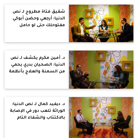
شقيق فتاة مطروح لـ نص
الدنيا: أرجعي وحضن أبوكي
مفتوحلك حتى لو حامل
د. أمين مكرم يكشف لـ نص
الدنيا: الصحيان بدري يحمي
من السمنة والعلاج بأنظمة
سرعة الحرق إتجاه أحدث
للعلاج ، وشرب المياه على
مدار اليوم اعتقاد خاطئ
للتخسيس
د. ديفيد كمال لـ نص الدنيا:
الوراثة تلعب دور في الإصابة
بالاكتئاب والشفاء التام
منه يحدث