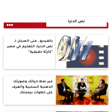
نص الدنيا
بالفيديو.. منى الصبان لـ
نص الدنيا: التعليم في مصر
"كارثة حقيقية"
غير نمط حياتك وصورتك
الذهنية السلبية وأتعرف
على خطوات برمجتك
اللغوية العصبية في "نـص
الدنيا"