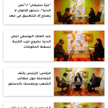
"عزة سليمان" لـ"نص
الدنيا": دستور الإخوان لا
يصلح إلا للتطبيق في عهد
المماليك!!
عبد الملك اليوسفي لنص
الدنيا: بخروج حزب الكنبة
تسقط الحكومات
مرقس: الرئيس يلتف
كجماعته حول مطالب
الشعب ويتمسك بالدستور
لترسيخ دولة المرشد