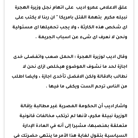
علق الاعلامى عمرو اديب على اتهام نجل وزيرة الهجرة
نبيله مكرم بتهمة القتل بامريكا " ان ربنا لا يكتب على
اى شخص هذه الكارثة ، ولا يجب تحميلها اى مسئولية
ونحن لا نعرف اى شىء عن اسباب الجريمة .
وقال اديب لوزيرة الهجرة : الحمل صعب واتفضلى خدى
اجازة لحد ما نشوف الموضوع هيخلص ازاى نحن لا
نطالب بالاقالة ولكن الافضل تأخدى اجازة ، وايضا اطلب
من الناس ترحم الست ويكفى ما فيها .
واشار اديب أن الحكومة المصرية غير مطالبة بإقالة
الوزيرة نبيلة مكرم، لأنها لم ترتكب مخالفات قانونية
متعلقة بمنصبها، مشيرا إلى أنه في العادة الإدارة
السياسية بتقول لغاية هذا الأمر ما ينتهي حضرتك في