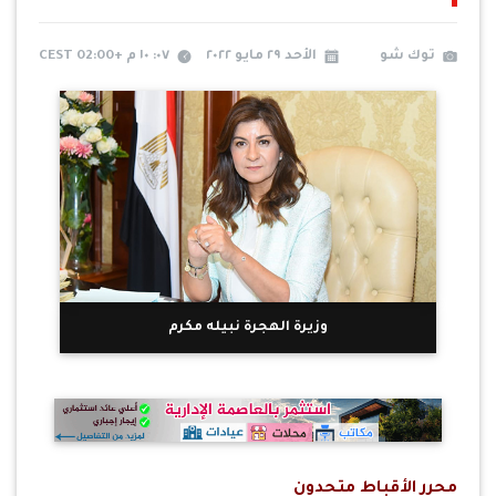
توك شو
الأحد ٢٩ مايو ٢٠٢٢
٠٧: ١٠ م +02:00 CEST
وزيرة الهجرة نبيله مكرم
محرر الأقباط متحدون