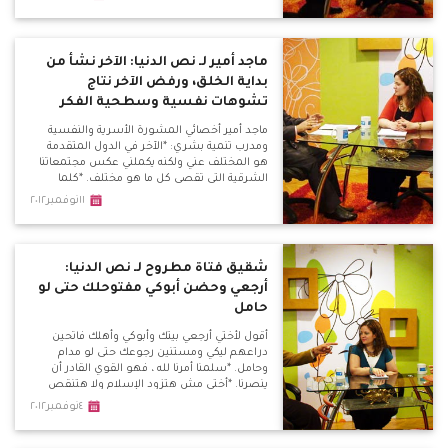
عقلانية وتلك النوعية من الخطابات تنجح مع عامة
الشعب الذين لا يملكون العلم
ماجد أمير لـ نص الدنيا: الآخر نشأ من
بداية الخلق، ورفض الآخر نتاج
تشوهات نفسية وسطحية الفكر
ماجد أمير أخصائي المشورة الأسرية والنفسية
ومدرب تنمية بشري: *الآخر في الدول المتقدمة
هو المختلف عني ولكنه يكملني عكس مجتمعاتنا
الشرقية التي تقصي كل ما هو مختلف. *كلما
أتسع المرء في ثقافته وإطلاعه كلما زادت مساحة
١١نوفمبر٢٠١٢
قبوله لكل ما هو مختلف.
شقيق فتاة مطروح لـ نص الدنيا:
أرجعي وحضن أبوكي مفتوحلك حتى لو
حامل
أقول لأختي أرجعي بيتك وأبوكي وأهلك فاتحين
دراعهم ليكي ومستنين رجوعك حتى لو مدام
وحامل. *سلمنا أمرنا لله ، فهو القوي القادر أن
ينصرنا. *أختي مش هتزود الإسلام ولا هتنقص
المسيحية ... أقول للسلفيين رجعوها وجاهدوا
٤نوفمبر٢٠١٢
وأكسبوا ثواب مع أطفال الشوارع مش تاخدوا
بنت من حضن أهلها. الداعية الإسلامي حسن