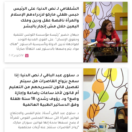
بينما الدوائي في علاج الاكتئاب المرضي.
الشلقامي لـ نص الدنيا: على الرئيس
حبس طفلي ماركو لازدراءهم الإسلام
والمرأة ناقصة عقل ودين وملك
اليمين حلال مش إتجار بالبشر
جيهان خضير "رئيسة مؤسسة اللوتس للتنمية
وحقوق الإنسان": على القوى المدنية التوحد
لمواجهة تديين الدولة وتأسيسية الدستور. *هناك
مواد يتم وضعها بالدستور تعد انتهاكًا صارخًا
لحقوق المرأة والطفل. *أسامة عثمان "عضو
٧اكتوبر٢٠١٢
سابق بالجماعة الإسلامية: الحجاب ليس من
الإسلام في شيء.
د. سلوى عبد الباقي لـ نص الدنيا: إذا
سمح بزواج القاصرات هل سيتم
تفصيل قانون لتسريحهم من التعليم
أم قانون لأخذ ساعات رضاعة وإجازة
وضع؟ ود. رؤوف رشدي: 18 سنة طفلة
وفق الدساتير الطبية العالمية
د. سلوى عبد الباقي أستاذ علم النفس والاجتماع:
قوانين المرأة التي سنها المجلس القومي للمرأة
لا يصح نسفها بحجة إنها قوانين سوزان مبارك.
*زواج القاصرات ستنتج عنه أزمات مجتمعية