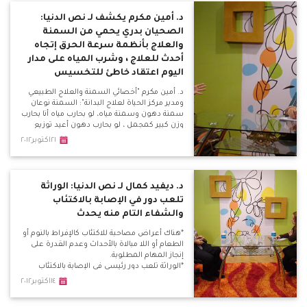
الغنام: ياريت شيخ الأزهر يطلع بيان يدين فيه اللي
بيحصل من السلفيين دة.
د. أمين مكرم يكشف لـ نص الدنيا:
الصحيان بدري يحمي من السمنة
والعلاج بأنظمة سرعة الحرق إتجاه
أحدث للعلاج ، وشرب المياه على مدار
اليوم اعتقاد خاطئ للتخسيس
د. أمين مكرم "أخصائي السمنة والعلاج الطبيعي
ومدير مركز الحياة لعلاج البدانة": السمنة نوعان
سمنة دهون وسمنة مياه، لو بحارب مياه أنا بحارب
وزن كبير كمجمل ، لو بحارب دهون أعيد توزيع
الدهون الموزعة بشكل خاطئ. *زيادة الوزن من
٢١اكتوبر٢٠١٢
20 لـ 24 ، حينها يعد الشخص في الوزن الطبيعي،
إذا تعدى الـ 30 فإنه يعاني سمنة مفرطة، إذا تعدى
الـ 45 فإنه مريض بدانة مفرطة.
د. ديفيد كمال لـ نص الدنيا: الوراثة
تلعب دور في الإصابة بالاكتئاب
والشفاء التام منه يحدث
*هناك أعراض مصاحبة للاكتئاب كالإفراط بالنوم أو
الطعام أو اللا مبالاة بالأحداث وعدم القدرة على
إنجاز المهام المطلوبة.
*الوراثة تلعب دور رئيسي في الإصابة بالاكتئاب
المرضي المزمن.
١٤اكتوبر٢٠١٢
*علاج الاكتئاب يتضمن علاج سلوكي وعلاج دوائي،
والسلوكي يستخدم في علاج الاكتئاب العرضي ،