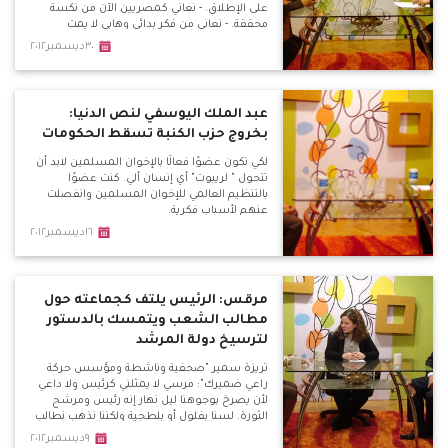
على الإطلاق. - نعاني كمصريين الآن من نكسة
محققة. - نعاني من فكر بدائي وهابي لا يمت
للمصريين بصلة. - هذا الدستور يصلح للتطبيق
٣٠ديسمبر٢٠١٢
في بلدان صحراوية قبلية. - علينا عبء كبير جدًّا
حتى نعيد لمصر هويتها وحضارتها.
عبد الملك اليوسفي لنص الدنيا:
بخروج حزب الكنبة تسقط الحكومات
لكي تكون عضوًا فعالًا بالإخوان المسلمين لابد أن
تتحول " لريبوت" أي إنسان ألي. كنت عضوًا
بالتنظيم العالمي للإخوان المسلمين وانفصلت
عنهم لأسباب فكرية.
١٦ديسمبر٢٠١٢
مرقس: الرئيس يلتف كجماعته حول
مطالب الشعب ويتمسك بالدستور
لترسيخ دولة المرشد
تريزة سمير "صحفية وناشطة ومؤسس حركة
راعي ضميرك": مرسي لا يمثلني كرئيس ولا داعي
لأن يصرخ بوجوهنا ليل نهار إنه رئيس ومرشح
الثورة. لسنا بفلول أو بلطجية ولكننا نذهب نطالب
بحقوقنا حاملين أرواحنا على كفوفنا لأجل مصر.
٩ديسمبر٢٠١٢