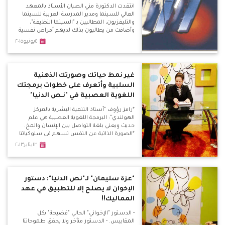
انتقدت الدكتورة مني الصبان الأستاذ بالمعهد
العالي للسينما ومدير المدرسة العربية للسينما
والتليفزيون، المطالبين بـ "السينما النظيفة"،
وأضافت من يطالبون بذلك لديهم أمراض نفسية
تجاه المرأة.
٤يونيو٢٠١٥
غير نمط حياتك وصورتك الذهنية
السلبية وأتعرف على خطوات برمجتك
اللغوية العصبية في "نـص الدنيا"
*رامز رؤوف "أستاذ التنمية البشرية بالمركز
الهولندي": البرمجة اللغوية العصبية هي علم
حديث ويعني بلغة التواصل بين الإنسان والمخ.
*الصورة الذاتية عن النفس تسهم في سلوكياتنا
وأفعالنا تجاه نفسنا وتجاه الآخرين وعلم البرمجة
١٣يناير٢٠١٣
يعني بتحسين تلك الصورة. *نستخدم العلاج
بالبرمجة العصبية في عدة حالات كالخوف المرضي
والوسواس القهري وأيضًا التخسيس. *مصادر
البرمجة خمسة : الأسرة، المدرسة، دور العبادة،
"عزة سليمان" لـ"نص الدنيا": دستور
الأصدقاء، أنا.
الإخوان لا يصلح إلا للتطبيق في عهد
المماليك!!
- الدستور "الإخواني" الحالي "فضيحة" بكل
المقاييس. - الدستور متأخر ولا يحقق طموحاتنا