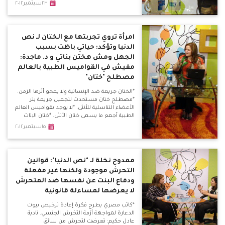
حقيقية ومنها أطفال الشوارع وفتيات الليل
٢٣سبتمبر٢٠١٢
والمرأة المعيلة. *زواج القاصرات غير قابل لتنفيذه
على أرض الواقع بمصر ولن يقبله المصري
البسيط بفطرته الإنسانية.
امرأة تروي تجربتها مع الختان لـ نص
الدنيا وتؤكد: حياتي باظت بسبب
الجهل ومش هختن بناتي و د. ماجدة:
مفيش في القواميس الطبية بالعالم
مصطلح "ختان"
*الختان جريمة ضد الإنسانية ولا يمحو أثرها الزمن.
*مصطلح ختان مستحدث لتجميل جريمة بتر
الأعضاء التناسلية للأنثى. *لا يوجد بقواميس العالم
الطبية أجمع ما يسمى ختان الأنثى. *ختان الإناث
عادة إفريقية قديمة ولا أساس ديني أو طبي لها.
١٥سبتمبر٢٠١٢
ممدوح نخلة لـ "نص الدنيا": قوانين
التحرش موجودة ولكنها غير مفعلة
ودفاع البنت عن نفسها ضد المتحرش
لا يعرضها لمساءلة قانونية
*كاتب مصري يطرح فكرة إعادة ترخيص بيوت
الدعارة لمواجهة أزمة التخرش الجنسي. نادية
عادل حكيم: تعرضت لتحرش من سائق