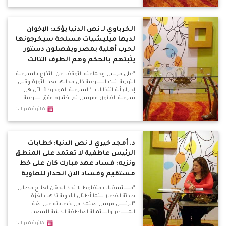
عن أي حوار وطني يتحدثون بعد الدم؟ سنستمر
بالميدان حتى تحقيق مطالبنا أو الموت فداءًا
لمصر.
الخرباوي لـ نص الدنيا يؤكد: الإخوان
لديها ميليشيات مسلحة سيخرجونها
لحرب أهلية بمصر ويفصلون دستور
يثبتهم بالحكم وهم الطرف التالت
*على مرسي وجماعته التوقف عن التذرع بالشرعية
الثورية، تلك الشرعية كان مجالها بعد الثورة وقبل
إجراء أية انتخابات. *الشرعية الموجودة الآن هي
شرعية القانون ومرسي تم اختياره وفق شرعية
القانون وليس شرعية الثورة، فهو لم يكن قائد
٢٥نوفمبر٢٠١٢
للثورة ليتحدث باسم الثورة وشرعيتها، فهذا كلام
بغير منطقه.
د. أمجد خيري لـ نص الدنيا: خطابات
الرئيس عاطفية لا تعتمد على المنطق
ونزيه: فساد عهد مبارك كان على خط
مستقيم وفساد الآن انحدار للهاوية
*مستشفيات منفلوط لا تجد الحقن لعلاج مصابي
حادثة القطار بينما أطنان الأدوية تذهب لغزة.
*الرئيس مرسي يعتمد في خطاباته على لغة
المشاعر واستمالة العاطفة الدينية للشعب.
*خطاباته تتسم بالحنجورية أكتر منها خطابات
١٨نوفمبر٢٠١٢