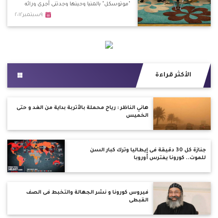
"موتوسكل" بالمنيا وحينها وجدتني أجري ورائه
وأوسعته ضربًا. *حين توجهت للمركز لعمل
٩سبتمبر٢٠١٢
محضر ضده تم تبطيء الإجراءات من قبل
المسئولين بحجة ألا يتحول الأمر لفتنة طائفية.
الأكثر قراءة
هاني الناظر : رياح محملة بالأتربة بدايةً من الغد و حتى
الخميس
جنازة كل 30 دقيقة فى إيطاليا وترك كبار السن
للموت.. كورونا يفترس أوروبا
فيروس كورونا و نشر الجهالة والتخبط فى الصف
القبطى