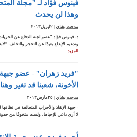
فينوس فؤاد لـ "مجلة المت
وهذا لن يحدث
مدحت بشاي
| ٢ابريل٢٠١٣
د. فينوس فؤاد "عضو لجنة الدفاع عن الحريات 
وتدعيم الإبداع بعيدًا عن التحجر والتخلف. *ل
المزيد
"فريد زهران" - عضو جبهة ا
الأخونة، شعبنا قد تغير وهن
مدحت بشاي
| ٢٥مارس٢٠١٣
- جبهة الإنقاذ والأحزاب المتحالفة في نظاقها 
لا أرى داعي للإحباط، ولست متخوفًا من حدوتة 