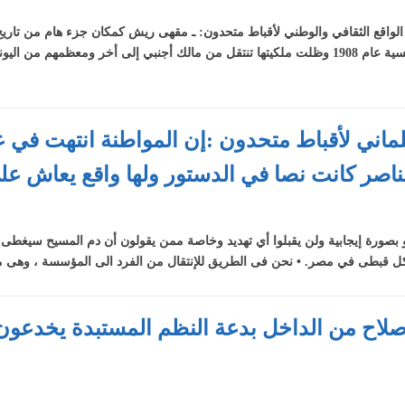
يس
 الواقع الثقافي والوطني لأقباط متحدون: ـ مقهى ريش كمكان جزء هام من تار
العشرين.. ـ أسس المقهى رجل نمساوي الجنسية عام 1908 وظلت ملكيتها تنتقل من مالك أجنبي إلى أ
ت
نامج
ظ
دون
علماني لأقباط متحدون :إن المواطنة انتهت في
نمية
لناصر كانت نصا في الدستور ولها واقع يعاش ع
ط سوف يشاركون في تظاهرات 30 يونيو بصورة إيجابية ولن يقبلوا أي تهديد وخاصة ممن يقولون أن دم المس
ل قبطى في مصر. • نحن فى الطريق للإنتقال من الفرد الى المؤسسة ، وهى م
إصلاح من الداخل بدعة النظم المستبدة يخدعون ب