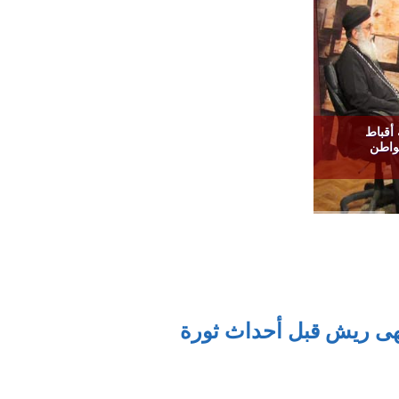
 أقباط
واطن
قهى ريش قبل أحداث ثورة