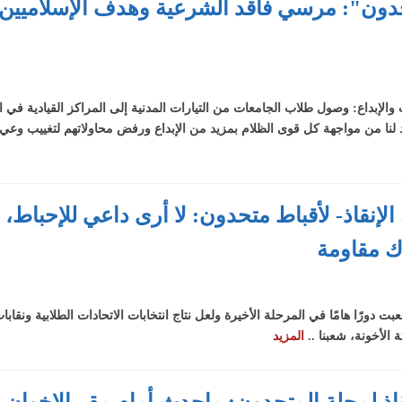
حدون": مرسي فاقد الشرعية وهدف الإسلاميين ا
والإبداع: وصول طلاب الجامعات من التيارات المدنية إلى المراكز القيادية في ا
ابد لنا من مواجهة كل قوى الظلام بمزيد من الإبداع ورفض محاولاتهم لتغييب وع
لإنقاذ- لأقباط متحدون: لا أرى داعي للإحباط،
اك مقاومة
لعبت دورًا هامًا في المرحلة الأخيرة ولعل نتاج انتخابات الاتحادات الطلابية ونق
الأخونة، شعبنا ..
المزيد