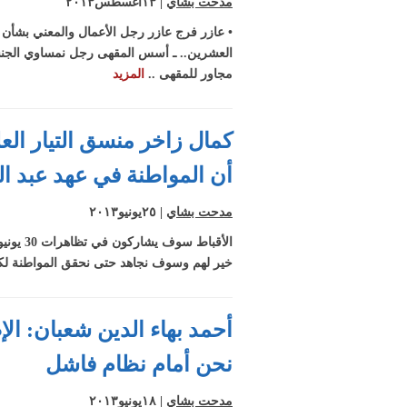
تاريخ البشرية
مدحت بشاي
| ١٣اغسطس٢٠١٣
سمير غطاس رئ
• عازر فرج عازر رجل الأعمال والمعني بشأن
منتدى الشرق
الأوسط للدراسا
مجاور للمقهى ..
المزيد
الإستراتيجية لبر
سعيد عبد الحاف
مجلة أقباط متح
الناشط الحقوقي
كمال زاخر منسق التيار ال
ومدير مؤسسة
ملتقى الحوار للت
أن المواطنة في عهد عبد ا
وحقوق الإنسان
لأقباط متحدون.
مدحت بشاي
| ٢٥يونيو٢٠١٣
الأقبا
خير لهم وسوف نجاهد حتى نحقق المواطنة لك
أحمد بهاء الدين شعبان: ال
نحن أمام نظام فاشل
مدحت بشاي
| ١٨يونيو٢٠١٣