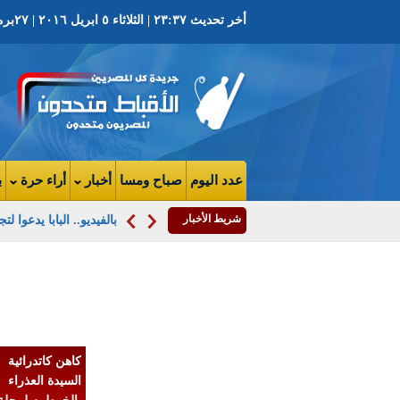
أخر تحديث ٢٣:٣٧ | الثلاثاء ٥ ابريل ٢٠١٦ | ٢٧برمهات ١٧٣٢ ش | العدد ٣٨٨٩ السنة التاسعة
عدد اليوم
صباح ومسا
أخبار
أراء حرة
ب
شريط الأخبار
بالفيديو.. البابا يدعو
بالفيديو..باسل ع
السيسي صدره 
من النقد.. والإعل
دوره سلبى وغير
كاهن كاتدرائية
جوهرى
السيدة العذراء