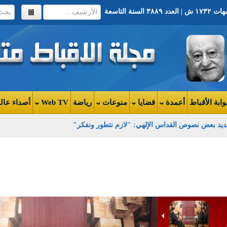
وابة الأقباط
أعمدة
قضايا
منوعات
رياضة
Web TV
أصداء عال
ا لتجديد بعض نصوص القداس الإلهي: "لازم نتطور ونفكر"
ادل:
ضاق
ام