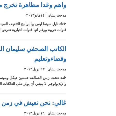
واهم وغدا مظاهرة تخرج من د
مدحت بشاي
| ١٤مايو٢٠١٣
•قناة نايل سينما ليس بها برامج للتثقيف السين
قنوات عربية ورغم انها قنوات اخبارية تعرض اف
الكاتب الصحفي سليمان الح
وقضاءوتعليم
مدحت بشاي
| ٢٣ابريل٢٠١٣
•لقد عشت زمن العمالقة حسنين هيكل وموسى ص
والإيديولوجي لا ينبغي أن يوثر على العلاقات 
غالي: نحن نعيش في زمن ال
مدحت بشاي
| ١٦ابريل٢٠١٣