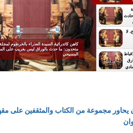
ا
ة
س
حادث
واطن
ي
، لا
كاهن كاتدرائية السيدة العذراء بالخرطوم لمجلة
متحدون: ما حدث بالوراق ليس بغريب على الم
ه
اقباط
المسيحي
ها
رق
ادي
د
تفال بمرور 40
ات
قباط
يوسف
ن يحاور مجموعة من الكتاب والمثقفين على م
 "
ننا
ة في