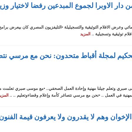
ار الاوبرا لجموع المبدعين رفضا لاختيار وزير 
مائي وعرض الافلام التوثيقية والتسجيليلة •التليفزيون المصري كان بيعرض برامج لل
لام توثيقية وتسجيلية ..
المزيد
كيم لمجلة أقباط متحدون: نحن مع مرسي نتصا
بري وتعلم جيلنا مهنية وإحادة العمل الصحفي.. •مع موسى صبري تعلمت منذ ا
المهنية في العمل .. •نحن مع مرسي نتصاغر كأمة وإعلام وقضاءوتعليم .. ..
المزي
إخوان وهم لا يقدرون ولا يعرفون قيمة الفنون