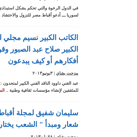
في الدول الرخوة والتي تحكم بشكل استبدادي
لسوريا ـــ أدعو أقباط مصر للنزول والاحتشاد في ميادين 30 يونيو ــــ ما صرح به الشيخ القرضاوى أمر غير مقبول 
الكاتب الكبير نسيم مجلي ل
الكبير صلاح عبد الصبور وقو
أفكارهم أو كيف يبدعون
مدحت بشاي
| ٣يونيو٢٠١٣
عبد الغني داوود الناقد الفني الكبير لمتحدون
للمثقفين لإنشاء مؤسسات ثقافية وطنية ..
الم
سليمان شفيق لمجلة أقباط مت
شعار ومبدأ " الشعب يختار 
مدحت بشاي
| ٢٨مايو٢٠١٣