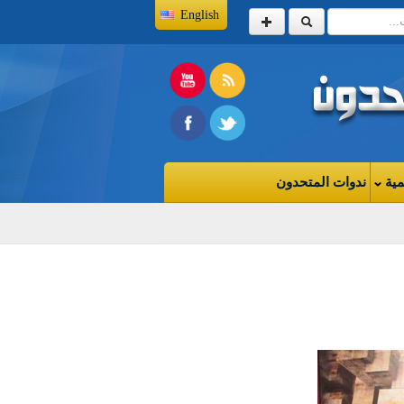
English
مية
ندوات المتحدون