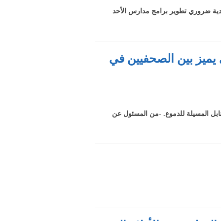
لنقدية ضروري تطوير برامج مدارس الأحد
ي يميز بين الصحفيين في
قنابل المسيلة للدموع. -من المسئول عن