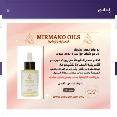
EN
إغلاق
×
اخر الأخبار:
قناة TeN تمنع المصافحة باليد وا
برنامج إسرائيل بالعربي
المزيد