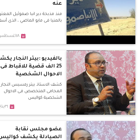
عنه
منذ مذبحة دير انبا صموئيل المعت
بالمنيا فى مايو الماضي ، الذى أس
١٨اغسطس٢٠١٧
بالفيديو :بيتر النجار يك
25 الف قضية للاقباط فى
الاحوال الشخصية
كشف الاستاذ بيتر رمسيس النجار
المحامى المتخصص فى الاحوال
الشخصية كواليس
٣١يناير٢٠١٧
عضو مجلس نقابة
الصيادلة يكشف كواليس