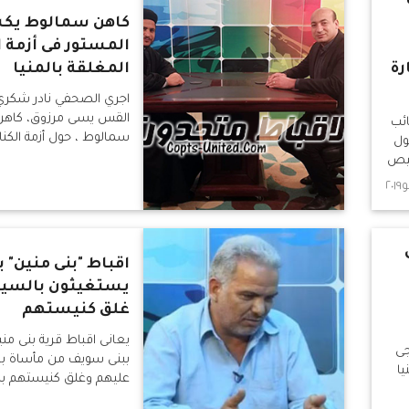
كاهن سمالوط ي
المستور فى أزمة 
رة
المغلقة بالمنيا
اجري الصحفي نادر شكري 
القس يسى مرزوق، كاهن 
ئب
سمالوط ، حول أزمة الكن
ول
صيص
اقباط "بنى منين" 
يستغيثون بالسي
غلق كنيستهم
يعانى اقباط قرية بنى من
جى
ببنى سويف من مأساة بعد
ا
عليهم وغلق كنيستهم بالق
قدمت