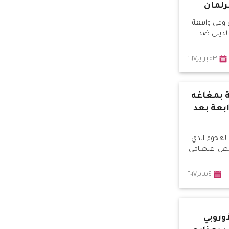
رلمان
ن وفى واقعة
الدينى ضد
٣فبراير٢٠١٧
 بمغاغه
بعة بعد
الهجوم الذي
فض اعتصامي
٤يناير٢٠١٧
أوروبي