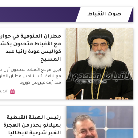
صوت الأقباط
مطران المنوفية في حواره
مع الأقباط متحدون يكش
كواليس عودة رانيا عبد
المسيح
اجري موقع الأقباط متحدون أول حو
مع نيافة الأنبا بنيامين مطران المن
منذ أزمة فيروس كورونا
٢١يوليو٢٠٢٠
رئيس الهيئة القبطية
بميلانو يحذر من الهجرة
الغير شرعية لايطاليا