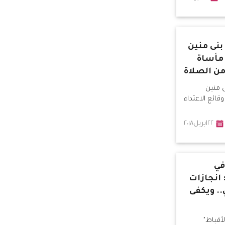
بنى منين
مأساة
من الصلاة
 منين
ائع الاعتداء
٢٢ابريل٢٠١٨
في
 انجازات
. ويكفى
أقباط"