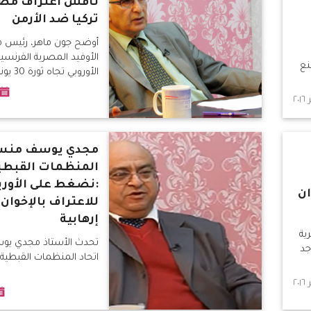
ناقش اعتراف مصر
تركيا ضد الأرمن
أوضح جون ماهر، رئيس 
الأوفيد المصرية الفرنسي
نع
الأوروبي تجاه ثورة 30 يونيو تغيير
مجدي يوسف منسق
المنظمات القبطية
:نضغط على الأورب
ان
للاعتراف بالإخوان
إرهابية
ية
تحدث الأستاذ مجدي ي
جد
اتحاد المنظمات القبطية