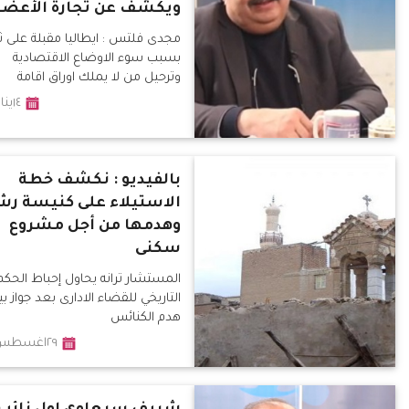
ويكشف عن تجارة الأعضا
مجدى فلتس : ايطاليا مقبلة على ث
بسبب سوء الاوضاع الاقتصادية
وترحيل من لا يملك اوراق اقامة
١٤يناير٢٠٢٠
بالفيديو : نكشف خطة
الاستيلاء على كنيسة رش
وهدمها من أجل مشروع
سكنى
المستشار ترانه يحاول إحباط الحكم
التاريخي للقضاء الادارى بعد جواز بي
هدم الكنائس
٢٩اغسطس٢٠١٩