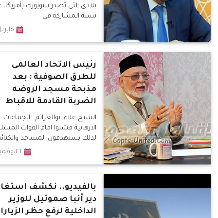
بلادى التى تصدر بنيويورك بأمريكا، 
نسبة المشاركة فى
٥ابريل٢٠١٨
رئيس الاتحاد العالمى
للطرق الصوفية : بعد
مذبحة مسجد الروضه
الضربة القادمة للاقباط
الشيخ علاء ابوالعزائم : الجماعات
الارهابية فشلوا امام القوات المسل
لذلك يستهدفون المساجد والكنا
٢٦نوفمبر٢٠١٧
بالفيديو.. نكشف استغاث
دير أنبا صموئيل للوزير
الداخلية لرفع حظر الزيارا