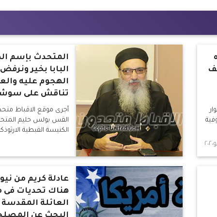
المتحدث بإسم ال
ف
البابا بخير ونرفض
الهجوم عليه والعق
تناقش على سوشيا
ار
أجرى موقع الاقباط متحد
وفية
القس بولس حليم المتح
الكنيسة القبطية الارثوذ
عادلة كريم من نيوي
هناك تحديات فى 
العائلة المقدسة 
البحث عن المصلح