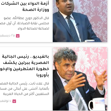
أزمة الدواء بين الشركات
ووزارة الصحة
قال الدكتور جورج عطاالله، عضو
مجلس نقابة الصيادلة، أن أول مص
لصناعة لصناعة الدواء
٢٥ ديسمبر ٢٠١٦
بالفيديو.. رئيس الجالية
المصرية ببرلين يكشف
خطورة المتطرفين والإخو
بأوروبا
قال علاء ثابت، رئيس الجالية المصر
بألمانيا، أخشى علي أبنائي من مسا
السلفيين أكثر من الحياة الغربية
١٠ نوفمبر ٢٠١٦