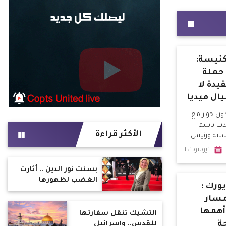
كنيسة:
 حملة
يدة لا
ل ميديا
ون حوار مع
دث باسم
الأكثر قراءة
كسية ورئيس
٢١يوليو٢٠٢٠
بسنت نور الدين .. أثارت
الغضب لظهورها
ورك :
بالقاهرة السينمائي :
مسار
أساءت للجيش.. تشوه
أهمها
تراث الطعام المصري
التشيك تنقل سفارتها
وكيف ردت على اتهامات
ة
للقدس.. وإسرائيل