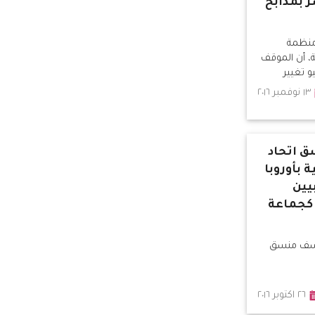
 بمذابح
منظمة
ة، أن الموقف
١٣ نوفمبر ٢٠١٦
 اتحاد
 بأوروبا
يين
 كجماعة
وسف منسق
٢٦ اكتوبر ٢٠١٦