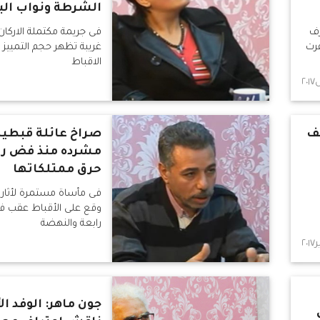
الشرطة ونواب الب
رف
فى جريمة مكتملة الاركا
فرت
غريبة تظهر حجم التمييز 
الاقباط
شف
صراخ عائلة قبطية
مشرده منذ فض را
حرق ممتلكاتها
فى مأساة مستمرة لأثار 
وقع على الأقباط عقب 
رابعة والنهضة
جون ماهر: الوفد ال