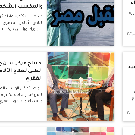
ء
والمكسب الشخص
ورة
كشفت الدكتوره عادلة ك
النادى الثقافى المصرى ال
بنيويورك ورئيس حركة ن
افتتاح مركز سان 
يد
الطبي لعلاج الآلام
الفقري
ذاع صيته في الولايات ال
الأمريكية ونجاحه الكبير في
ع أو
والعظام والعمود الفقري
الحديثة ، الدكتور جوزيف إ
علاج العظام والآلام وال
بالطرق الحديثة وعلاج اليو