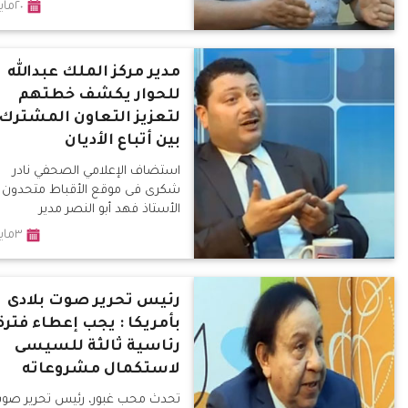
٢٠مايو٢٠١٨
مدير مركز الملك عبدالله
للحوار يكشف خطتهم
لتعزيز التعاون المشترك
بين أتباع الأديان
استضاف الإعلامي الصحفي نادر
شكرى فى موقع الأقباط متحدون
الأستاذ فهد أبو النصر مدير
٣مايو٢٠١٨
رئيس تحرير صوت بلادى
بأمريكا : يجب إعطاء فترة
رئاسية ثالثة للسيسى
لاستكمال مشروعاته
تحدث محب غبور، رئيس تحرير صو