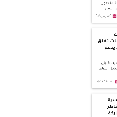
ط متحدون،
، رئيس
٦مارس٢٠١٨
ك
ات تغلق
 يدعم
يب قلينى
بادل الثقافى
٦سبتمبر٢٠١٧
أسرة
اطر
ركة