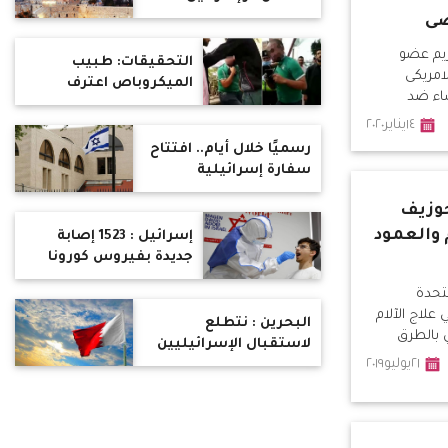
انتماءها للإخوان ؟
تعلق: أورشليم عاصمتنا
ى
من 3000 عام
ريم عضو
التحقيقات: طبيب
امريكى
الميكروباص اعترف
ساء ضد
باستمنائه "دون قصد"
١٤يناير٢٠٢٠
رسميًا خلال أيام.. افتتاح
سفارة إسرائيلية
بالبحرين
جوزيف
 والعمود
إسرائيل : 1523 إصابة
جديدة بفيروس كورونا
متحدة
 علاج الآلام
البحرين : نتطلع
 بالطرق
لاستقبال الإسرائيليين
براهيم في
٢١يوليو٢٠١٩
في بلادنا
عمود الفقري
م الواحد .