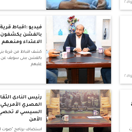
فيديو :اقباط قرية 
بالفشن يكشفون 
الاعتداء ومنعهم 
كشف اقباط من قرية بنى
بالفشن ببنى سويف عن وق
عليهم
رئيس النادى الثقا
المصري الأمريكي:
السيسي لا تحصي.
الأمن
ت
استضاف برنامج "صوت ال