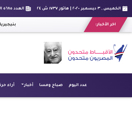
الخميس , ٣ ديسمبر ٢٠٢٠ | هاتور ١٧٣٧ ش ٢٤
العدد ٥٦٨٥ السنة السادس عشر
اخر الأخبار:
المصريين المختطفين بخير.. الخارجية: نتابع عن كثب القرصنة على سفينة Milan بنيجيريا
|
صندوق تحيا مصر يسجل 3 ألقاب بموسوعة جينيس.. ونبيلة مكرم 
عدد اليوم
صباح ومسا
أخبار
أراء حرة