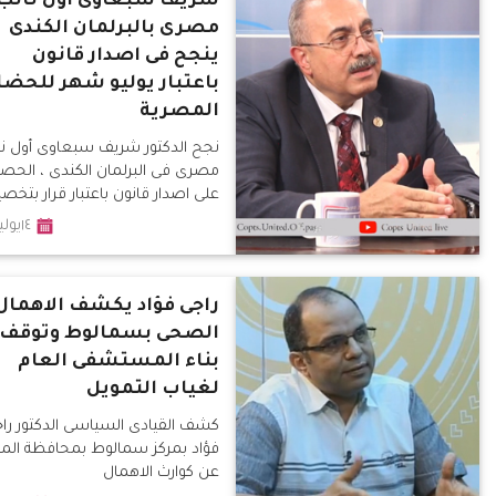
شريف سبعاوى اول نائب
مصرى بالبرلمان الكندى
ينجح فى اصدار قانون
باعتبار يوليو شهر للحضا
المصرية
نجح الدكتور شريف سبعاوى أول نا
مصرى فى البرلمان الكندى ، الحص
على اصدار قانون باعتبار قرار بتخ
يوليو من كل عام شهرًا للتراث
١٤يوليو٢٠١٩
راجى فؤاد يكشف الاهمال
الصحى بسمالوط وتوقف
بناء المستشفى العام
لغياب التمويل
كشف القيادى السياسى الدكتور را
فؤاد بمركز سمالوط بمحافظة المني
عن كوارث الاهمال