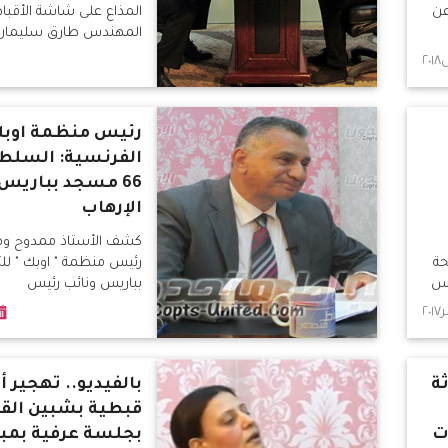
عن
المذاع على شاشة الأقبا
المهندس طارق سليمان
رئيس منظمة اوب
الفرنسية: السلط
66 مسجد بباريس
الإرهاب
كشف الأستاذ ممدوح وه
حة
رئيس منظمة " اوبك " للت
ئس
بباريس ونائب رئيس
ة
بالفيديو.. تهجير 
قبطية بشبين القن
ت
بجلسة عرفية بمبا