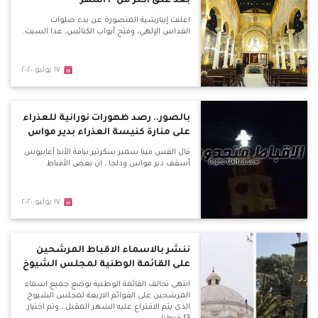
بعد غلق اكثر من ٣ أشهر
اعلنت إيبارشية المنصورة عن بدء صلوات
القداس الإلهي، وفتح أبواب الكنائس، غدا السبت.
١٧ يوليو ٢٠٢٠
بالصور.. رصد ظهورات نورانية للعذراء
على منارة كنيسة العذراء بدير مواس
قال القس مينا سمير سكرتير نيافة الأنبا أغابيوس
أسقف دير مواس ودلجا ، ان بعض الأقباط
١٧ يوليو ٢٠٢٠
ننشر بالاسماء الاقباط المرشحين
على القائمة الوطنية لمجلس الشيوخ
انتهى تحالف القائمة الوطنية بوضع جميع اسماء
المرشحين على القوائم الاربعة لمجلس الشيوخ
الذى يتم الاقتراع عليه الشهر المقبل ، وتم اختيار