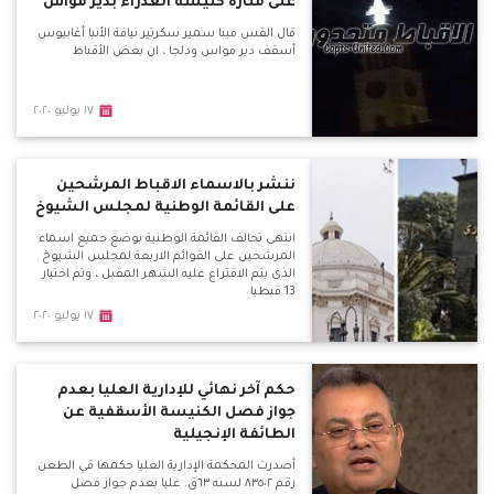
على منارة كنيسة العذراء بدير مواس
قال القس مينا سمير سكرتير نيافة الأنبا أغابيوس
أسقف دير مواس ودلجا ، ان بعض الأقباط
١٧ يوليو ٢٠٢٠
ننشر بالاسماء الاقباط المرشحين
على القائمة الوطنية لمجلس الشيوخ
انتهى تحالف القائمة الوطنية بوضع جميع اسماء
المرشحين على القوائم الاربعة لمجلس الشيوخ
الذى يتم الاقتراع عليه الشهر المقبل ، وتم اختيار
13 قبطيا
١٧ يوليو ٢٠٢٠
حكم آخر نهائي للإدارية العليا بعدم
جواز فصل الكنيسة الأسقفية عن
الطائفة الإنجيلية
أصدرت المحكمة الإدارية العليا حكمها في الطعن
رقم ٨٣٥٠٢ لسنه ٦٣ق. عليا بعدم جواز فصل