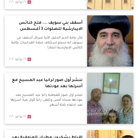
١٦ يوليو ٢٠٢٠
أسقف بني سويف .... فتح كنائس
الايبارشية للصلوات 3 أغسطس
قال نيافة الحبر الجليل الأنبا غبريال أسقف بني
سويف انه سيتم استئناف صلاة القداسات بكافة
كنائس الايبارشية اعتبارا
١٦ يوليو ٢٠٢٠
ننشر أول صور لرانيا عبد المسيح مع
أسرتها بعد عودتها
ننشر اول صور للقبطية رانيا عبد المسيح بعد
عودتها مساء أمس وتلتقى رانيا لأول مرة اسرتها
بعد اختفاء ثلاثة أشهر.
١٦ يوليو ٢٠٢٠
اقباط يشكرون مطران المنوفية بعد