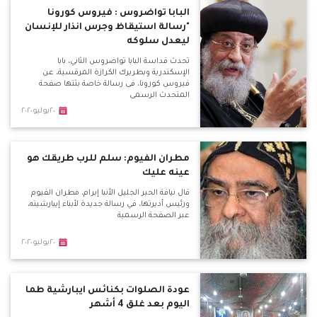
البابا تواضروس : فيروس كورونا
"رسالة استيقاظ وجرس انذار للإنسان
ليعدل سلوكه
تحدث قداسة البابا تواضروس الثاني، بابا
الإسكندرية وبطريرك الكرازة المرقسية، عن
فيروس كورونا، فى رسالة خاصة بثتها صفحة
المتحدث الرسمى
٢٠يوليو٢٠٢٠
مطران الفيوم: سلم للرب طريقك هو
عينه عليك
قال نيافة الحبر الجليل الأنبا إبرام، مطران الفيوم
ورئيس أديرتها، في رسالة جديدة لأبناء إيبارشيته،
عبر الصفحة الرسمية
٢٠يوليو٢٠٢٠
عودة الصلوات بكنائس ايبارشية طما
اليوم بعد غلق 4 أشهر