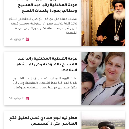
عودة المختفية رانيا عبد المسيح
ومطالب بعودة جلسات النصح
سادت حملة على مواقع التواصل الاجتماعى لشكر
نيافة الانبا بنيامين مطران المنوفية ومجمع كهنة
الايبارشية ، بعد مساندتهم ودورهم فى عودة
القبطية
١٥ يوليو ٢٠٢٠
عودة القبطية المختفية رانيا عبد
المسيح بالمنوفية وهى لم تشهر
اسلامها
عادت اليوم القبطية المختفية رانيا عبد المسيح
بقرية العراقية مركز اشمون بالمنوفية وهى فى
مكان بعيد عن قريتها لحين استعادة هدوئها .
١٥ يوليو ٢٠٢٠
مطرانيه نجع حمادي تعلن تعليق فتح
الكنائس حتى 3 أغسطس