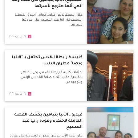
المسيح: الأنبا بنيامين كان عنده وعد
الهي أنها هترجع لأسرتها
علق اسطفانوس ميلاد، محامي أسرة القبطية
المخطوفة رانيا عبد المسيح على عودتها
لأسرتها
١٧ يوليو ٢٠٢٠
كنيسة رابطة القدس تحتفل بـ "الانبا
ويصا" مطران البلينا
احتفلت كنيسة رابطة القدس بحى الظاهر
بالقاهرة عقب انتهاء صلاة القداس الإلهي
وبتوجيه من
١٧ يوليو ٢٠٢٠
فيديو.. الأنبا بنيامين يكشف القصة
الكاملة لاختفاء وعودة رانيا عبد
المسيح
علق نيافة الأنبا بنيامين مطران المنوفية على عودة