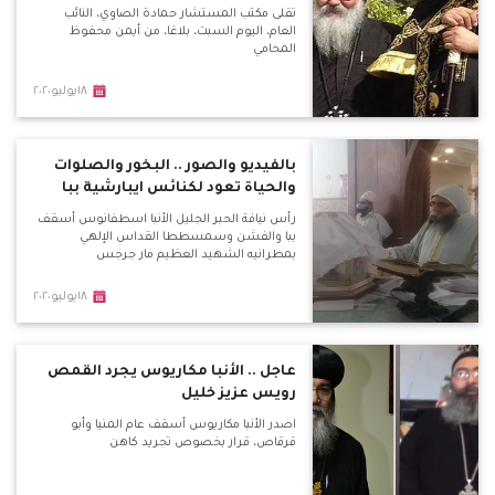
تقلى مكتب المستشار حمادة الصاوي، النائب
العام، اليوم السبت، بلاغا، من أيمن محفوظ
المحامي
١٨يوليو٢٠٢٠
بالفيديو والصور .. البخور والصلوات
والحياة تعود لكنائس ايبارشية ببا
رأس نيافة الحبر الجليل الأنبا اسطفانوس أسقف
ببا والفشن وسمسططا القداس الإلهي
بمطرانيه الشهيد العظيم مار جرجس
١٨يوليو٢٠٢٠
عاجل .. الأنبا مكاريوس يجرد القمص
رويس عزيز خليل
اصدر الأنبا مكاريوس أسقف عام المنيا وأبو
قرقاص، قرار بخصوص تجريد كاهن