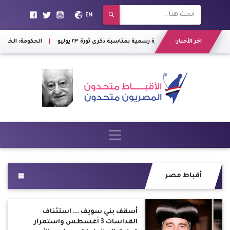
EN
اخر الأخبار:
الخميس المقبل إجازة رسمية بمناسبة ذكرى ثورة ٢٣ يوليو
|
الحكومة: الخميس المقبل إ
أقباط مصر
أسقف بني سويف ... استئناف
القداسات 3 أغسطس واستمرار