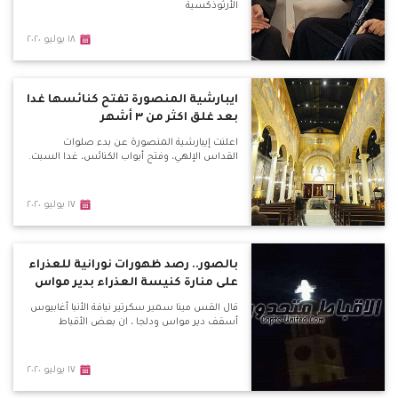
الأرثوذكسية
١٨ يوليو ٢٠٢٠
ايبارشية المنصورة تفتح كنائسها غدا
بعد غلق اكثر من ٣ أشهر
اعلنت إيبارشية المنصورة عن بدء صلوات
القداس الإلهي، وفتح أبواب الكنائس، غدا السبت.
١٧ يوليو ٢٠٢٠
بالصور.. رصد ظهورات نورانية للعذراء
على منارة كنيسة العذراء بدير مواس
قال القس مينا سمير سكرتير نيافة الأنبا أغابيوس
أسقف دير مواس ودلجا ، ان بعض الأقباط
١٧ يوليو ٢٠٢٠