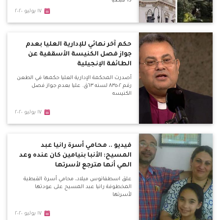
13 قبطيا
١٧ يوليو ٢٠٢٠
حكم آخر نهائي للإدارية العليا بعدم
جواز فصل الكنيسة الأسقفية عن
الطائفة الإنجيلية
أصدرت المحكمة الإدارية العليا حكمها في الطعن
رقم ٨٣٥٠٢ لسنه ٦٣ق. عليا بعدم جواز فصل
الكنيسه
١٧ يوليو ٢٠٢٠
فيديو .. محامي أسرة رانيا عبد
المسيح: الأنبا بنيامين كان عنده وعد
الهي أنها هترجع لأسرتها
علق اسطفانوس ميلاد، محامي أسرة القبطية
المخطوفة رانيا عبد المسيح على عودتها
لأسرتها
١٧ يوليو ٢٠٢٠