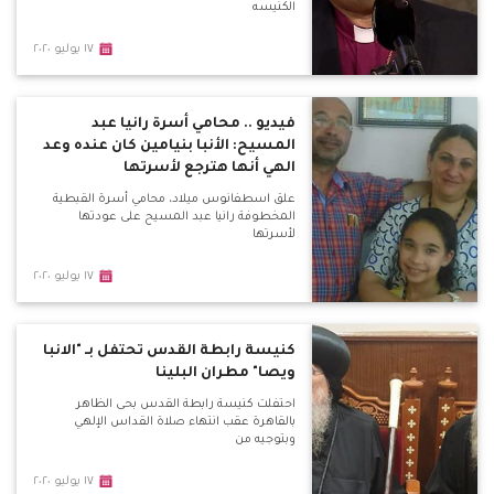
الكنيسه
١٧ يوليو ٢٠٢٠
فيديو .. محامي أسرة رانيا عبد
المسيح: الأنبا بنيامين كان عنده وعد
الهي أنها هترجع لأسرتها
علق اسطفانوس ميلاد، محامي أسرة القبطية
المخطوفة رانيا عبد المسيح على عودتها
لأسرتها
١٧ يوليو ٢٠٢٠
كنيسة رابطة القدس تحتفل بـ "الانبا
ويصا" مطران البلينا
احتفلت كنيسة رابطة القدس بحى الظاهر
بالقاهرة عقب انتهاء صلاة القداس الإلهي
وبتوجيه من
١٧ يوليو ٢٠٢٠