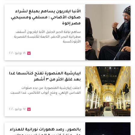
الأنبا ايلاريون يساهم بمبلغ لشراء
صكوك الأضاحي : مسلمي ومسيحيي
مصر إخوة
ساهم نيافة الحبر الجليل الأنبا ايلاريون أسقف
مطرانية البحر الأحمر، التابعة للكنيسة المصرية
الأرثوذكسية
١٨ يوليو ٢٠٢٠
ايبارشية المنصورة تفتح كنائسها غدا
بعد غلق اكثر من ٣ أشهر
اعلنت إيبارشية المنصورة عن بدء صلوات
القداس الإلهي، وفتح أبواب الكنائس، غدا السبت.
١٧ يوليو ٢٠٢٠
بالصور.. رصد ظهورات نورانية للعذراء