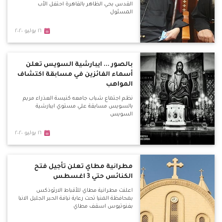
القدس بحي الظاهر بالقاهرة احتفل الأب
المسئول
١٦ يوليو ٢٠٢٠
بالصور ... ايبارشية السويس تعلن
أسماء الفائزين في مسابقة اكتشاف
المواهب
نظم اجتماع شباب جامعه كنيسة العذراء مريم
بالسويس مسابقة علي مستوي ايبارشية
السويس
١٦ يوليو ٢٠٢٠
مطرانية مطاي تعلن تأجيل فتح
الكنائس حتي 3 اغسطس
اعلنت مطرانية مطاي للأقباط الارثوذكس
بمحافظة المنيا تحت رعاية نيافة الحبر الجليل الانبا
بفنوتيوس اسقف مطاي