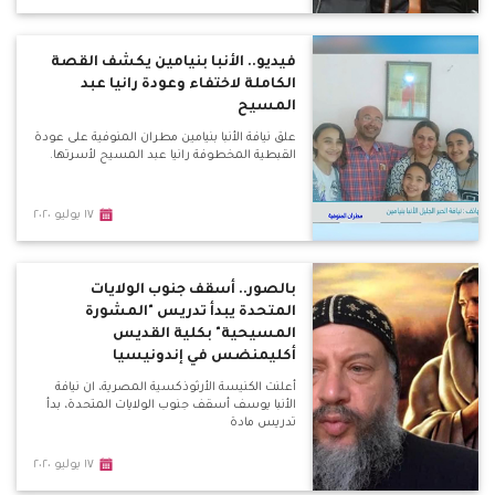
فيديو.. الأنبا بنيامين يكشف القصة
الكاملة لاختفاء وعودة رانيا عبد
المسيح
علق نيافة الأنبا بنيامين مطران المنوفية على عودة
القبطية المخطوفة رانيا عبد المسيح لأسرتها.
١٧ يوليو ٢٠٢٠
بالصور.. أسقف جنوب الولايات
المتحدة يبدأ تدريس "المشورة
المسيحية" بكلية القديس
أكليمنضس في إندونيسيا
أعلنت الكنيسة الأرثوذكسية المصرية، ان نيافة
الأنبا يوسف أسقف جنوب الولايات المتحدة، بدأ
تدريس مادة
١٧ يوليو ٢٠٢٠