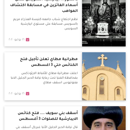
أسماء الفائزين في مسابقة اكتشاف
المواهب
نظم اجتماع شباب جامعه كنيسة العذراء مريم
بالسويس مسابقة علي مستوي ايبارشية
السويس
١٦ يوليو ٢٠٢٠
مطرانية مطاي تعلن تأجيل فتح
الكنائس حتي 3 اغسطس
اعلنت مطرانية مطاي للأقباط الارثوذكس
بمحافظة المنيا تحت رعاية نيافة الحبر الجليل الانبا
بفنوتيوس اسقف مطاي
١٦ يوليو ٢٠٢٠
أسقف بني سويف .... فتح كنائس
الايبارشية للصلوات 3 أغسطس
قال نيافة الحبر الجليل الأنبا غبريال أسقف بني