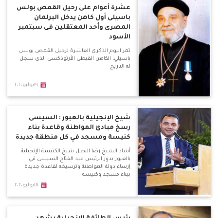
عشرة أعوام على رحيل القمص بولس
باسيلى أول كاهن يدخل البرلمان
المصرى وأحد المعتقلين فى سبتمبر
الأسود
تمر اليوم الذكرى العاشرة لرحيل القمص بولس
باسيلي، الكاهن القبطى الأرثوذكسى الذى سجل
له التاريخ
١٩يوليو٢٠٢٠
شيخ الإنجيلية بالعبور : السيسى
رسخ مبادئ المواطنة وقاعدة بناء
كنيسة ومسجد في كل منطقة جديدة
أشاد الشيخ رضا البطل شيخ الكنيسة الإنجيلية
بالعبور بدور الرئيس عبد الفتاح السيسى في
إرساء دولة المواطنة وترسيخه لقاعدة جديدة
ببناء مسجد وكنيسة
١٨يوليو٢٠٢٠