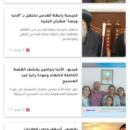
كنيسة رابطة القدس تحتفل بـ "الانبا
ويصا" مطران البلينا
احتفلت كنيسة رابطة القدس بحى الظاهر
بالقاهرة عقب انتهاء صلاة القداس الإلهي
وبتوجيه من
١٧ يوليو ٢٠٢٠
فيديو.. الأنبا بنيامين يكشف القصة
الكاملة لاختفاء وعودة رانيا عبد
المسيح
علق نيافة الأنبا بنيامين مطران المنوفية على عودة
القبطية المخطوفة رانيا عبد المسيح لأسرتها.
١٧ يوليو ٢٠٢٠
بالصور.. أسقف جنوب الولايات