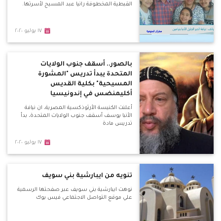
القبطية المخطوفة رانيا عبد المسيح لأسرتها.
١٧ يوليو ٢٠٢٠
بالصور.. أسقف جنوب الولايات
المتحدة يبدأ تدريس "المشورة
المسيحية" بكلية القديس
أكليمنضس في إندونيسيا
أعلنت الكنيسة الأرثوذكسية المصرية، ان نيافة
الأنبا يوسف أسقف جنوب الولايات المتحدة، بدأ
تدريس مادة
١٧ يوليو ٢٠٢٠
تنويه من ايبارشية بني سويف
نوهت ايبارشية بني سويف عبر صفحتها الرسمية
علي موقع التواصل الاجتماعي فيس بوك