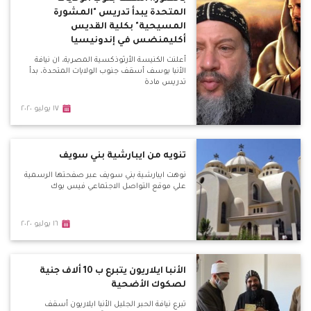
المتحدة يبدأ تدريس "المشورة
المسيحية" بكلية القديس
أكليمنضس في إندونيسيا
أعلنت الكنيسة الأرثوذكسية المصرية، ان نيافة
الأنبا يوسف أسقف جنوب الولايات المتحدة، بدأ
تدريس مادة
١٧ يوليو ٢٠٢٠
تنويه من ايبارشية بني سويف
نوهت ايبارشية بني سويف عبر صفحتها الرسمية
علي موقع التواصل الاجتماعي فيس بوك
١٦ يوليو ٢٠٢٠
الأنبا ايلاريون يتبرع ب 10 ألاف جنية
لصكوك الأضحية
تبرع نيافة الحبر الجليل الأنبا ايلاريون أسقف