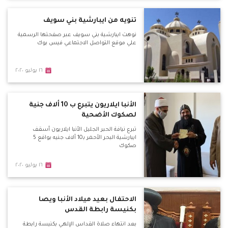
تنويه من ايبارشية بني سويف
نوهت ايبارشية بني سويف عبر صفحتها الرسمية
علي موقع التواصل الاجتماعي فيس بوك
١٦ يوليو ٢٠٢٠
الأنبا ايلاريون يتبرع ب 10 ألاف جنية
لصكوك الأضحية
تبرع نيافة الحبر الجليل الأنبا ايلاريون أسقف
ايبارشية البحر الأحمر بـ10 آلاف جنيه بواقع 5
صكوك
١٦ يوليو ٢٠٢٠
الاحتفال بعيد ميلاد الأنبا ويصا
بكنيسة رابطة القدس
بعد انتهاء صلاة القداس الإلهي بكنيسة رابطة