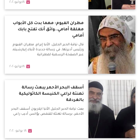
١٨يوليو٢٠٢٠
مطران الفيوم: مهما بدت كل الأبواب
مغلقة أمامي..واثق أنك تفتح بابك
أمامي
قال نيافة الحبر الجليل، الأنبا إبرام، مطران الفيوم
ورئيس أديرتها، في رسالة جديدة لأبناء إيبارشيته،
عبر الصفحة الرسمية لمطرانية
١٨يوليو٢٠٢٠
أسقف البحر الأحمر يبعث رسالة
تهنئة لراعي الكنيسة الكاثوليكية
بالغردقة
بعث نيافة الحبر الجليل الأنبا ايلاريون أسقف البحر
الأحمر، برسالة تهنئة للقمص يؤانس أديب راعي
١٨ يوليو ٢٠٢٠