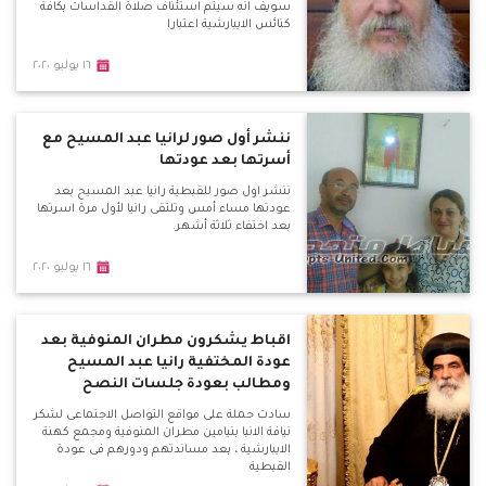
سويف انه سيتم استئناف صلاة القداسات بكافة
كنائس الايبارشية اعتبارا
١٦ يوليو ٢٠٢٠
ننشر أول صور لرانيا عبد المسيح مع
أسرتها بعد عودتها
ننشر اول صور للقبطية رانيا عبد المسيح بعد
عودتها مساء أمس وتلتقى رانيا لأول مرة اسرتها
بعد اختفاء ثلاثة أشهر.
١٦ يوليو ٢٠٢٠
اقباط يشكرون مطران المنوفية بعد
عودة المختفية رانيا عبد المسيح
ومطالب بعودة جلسات النصح
سادت حملة على مواقع التواصل الاجتماعى لشكر
نيافة الانبا بنيامين مطران المنوفية ومجمع كهنة
الايبارشية ، بعد مساندتهم ودورهم فى عودة
القبطية