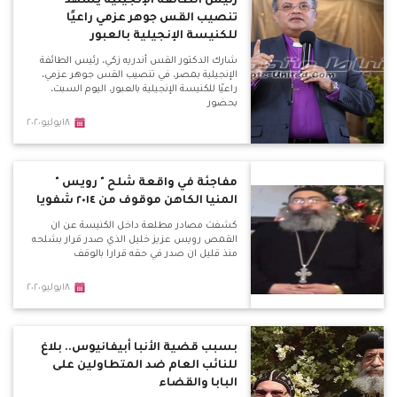
رئيس الطائفة الإنجيلية يشهد
تنصيب القس جوهر عزمي راعيًا
للكنيسة الإنجيلية بالعبور
شارك الدكتور القس أندريه زكي، رئيس الطائفة
الإنجيلية بمصر، في تنصيب القس جوهر عزمي،
راعيًا للكنيسة الإنجيلية بالعبور، اليوم السبت،
بحضور
١٨يوليو٢٠٢٠
مفاجئة في واقعة شلح " رويس "
المنيا الكاهن موقوف من ٢٠١٤ شفويا
كشفت مصادر مطلعة داخل الكنيسة عن ان
القمص رويس عزيز خليل الذي صدر قرار بشلحه
منذ قليل ان صدر في حقه قرارا بالوقف
١٨يوليو٢٠٢٠
بسبب قضية الأنبا أبيفانيوس.. بلاغ
للنائب العام ضد المتطاولين على
البابا والقضاء