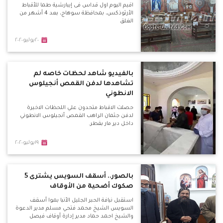
اقيم اليوم اول قداس فى إيبارشية طما للأقباط
الأرثوذكس، بمحافظة سوهاج، بعد 4 أشهر من
الغلق
٢٠يوليو٢٠٢٠
بالفيديو شاهد لحظات خاصه لم
تشاهدها لدفن القمص أنجيلوس
الانطوني
حصلت الاقباط متحدون علي اللحظات الاخيرة
لدفن جثمان الراهب القمص أنجيلوس الانطوني
داخل دير مار بقطر.
١٩يوليو٢٠٢٠
بالصور.. أسقف السويس يشترى 5
صكوك أضحية من الأوقاف
استقبل نيافة الحبر الجليل الأنبا بموا أسقف
السويس الشيخ محمد فتحي مسلم مدير الدعوة
والشيخ احمد حماد مدير إدارة أوقاف فيصل