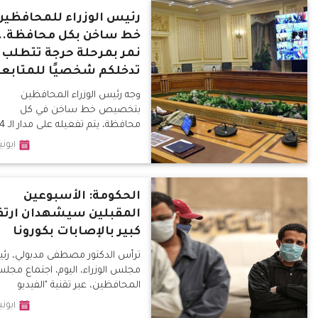
رئيس الوزراء للمحافظين
خط ساخن بكل محافظة..
نمر بمرحلة حرجة تتطلب
تدخلكم شخصيًا للمتابعة
وجه رئيس الوزراء المحافظين
بتخصيص خط ساخن في كل
محافظة، يتم تفعي
ساعة، لمتابعة استفسارات وشكا
١يونيو٢٠٢٠
المواطنين، بشأن العلاج من فير
كورونا.
الحكومة: الأسبوعين
المقبلين سيشهدان ارتف
كبير بالإصابات بكورونا
ترأس الدكتور مصطفى مدبولي، رئ
مجلس الوزراء، اليوم، اجتماع مجل
المحافظين، عبر تقنية "الفيديو
كونفرانس
١يونيو٢٠٢٠