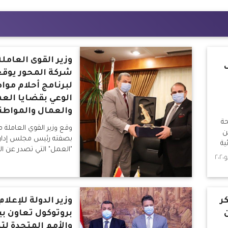
وزير القوى العامل
ف
شركة المحور يوقع
لبرنامج أحلام مو
الوعي بقضايا الع
والعمال والمواطن
حة
وقع وزير القوي العامل
ن
بصفته رئيس مجلس إدار
ية
"العمل" التي تصدر عن الوز
ت
حسن كامل راتب رئيس م
شركة المحور للقنوات الف
والإعلام، عقد رعاية لبرنام
مواطن"، بحضور محمود ر
ر
وزير الدولة للإعلام
قناة المحور.
بروتوكول تعاون بين
والأمم المتحدة لت