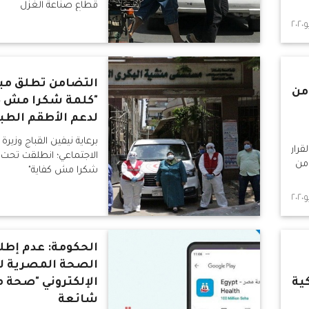
قطاع صناعة الغزل
التضامن تطلق مبا
 من
"كلمة شكرا مش ك
لدعم الأطقم الطب
برعاية نيفين القباج وزيرة
قرار
الاجتماعي؛ انطلقت تحت 
 من
شكرا مش كفاية"
الحكومة: عدم إطلا
الصحة المصرية ل
ية
الإلكتروني "صحة 
شائعة