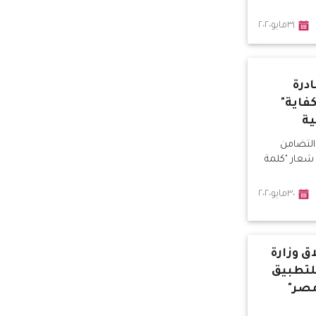
٣١مايو٢٠٢٠
درة
فاية"
ية
 التضامن
شعار "كلمة
٣٠مايو٢٠٢٠
ق وزارة
لتطبيق
مصر"