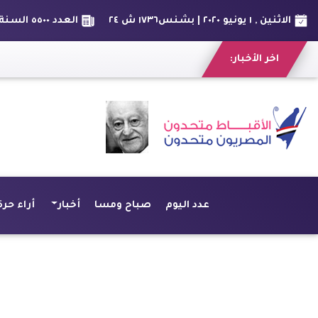
الاثنين , ١ يونيو ٢٠٢٠ | بشنس١٧٣٦ ش ٢٤
العدد ٥٥٠٠ السنة الخامسة عشر
اخر الأخبار:
بلاغ لمباحث الإن
عدد اليوم
صباح ومسا
أخبار
أراء حرة