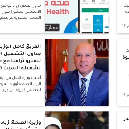
ة،
تداول بعض رواد مواقع ا
دة
الاجتماعي منشورا يقول أن
الصحة المصرية لم تطلق 
الفريق كامل الوز
د
جداول التشغيل ال
وة
للمترو تزامنا مع ع
تشغيله السبت 30 مايو
،
أعلنت وزارة النقل في بيا
اليوم الجمعة أورده المركز
لمجلس الوزراء، أن وزير ا
در