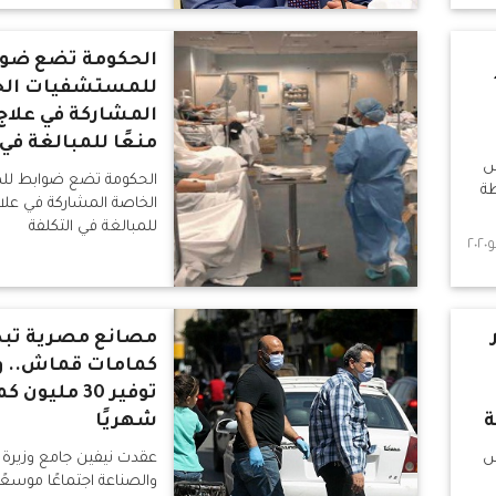
الحكومة تضع ضو
للمستشفيات الخ
المشاركة في علاج 
منعًا للمبالغة في 
س
الحكومة تضع ضوابط ل
طة
الخاصة المشاركة في علاج 
للمبالغة في التكلفة
مصانع مصرية تبدأ
كمامات قماش.. و
توفير 30 مليون
ة
شهريًا
س
عقدت نيفين جامع وزيرة ا
والصناعة اجتماعًا موسعً