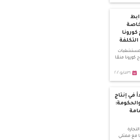
ابط
اصة
كورونا
التكلفة
لمستشفيات
كورونا منعًا
٣١مايو٢٠٢٠
 في إنتاج
الحكومة:
 كمامة
لتجارة
ا مع ممثلي