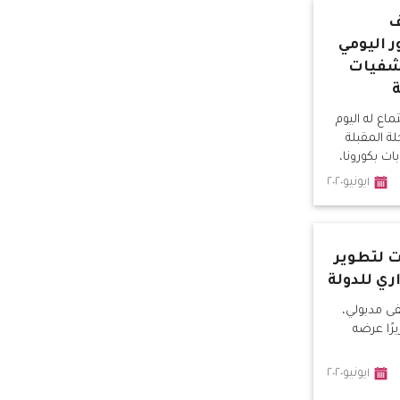
ف
 اليومي
شفيات
ة
اع له اليوم
ة المقبلة
ت بكورونا،
١يونيو٢٠٢٠
ت لتطوير
ري للدولة
 مدبولي،
رًا عرضه
١يونيو٢٠٢٠