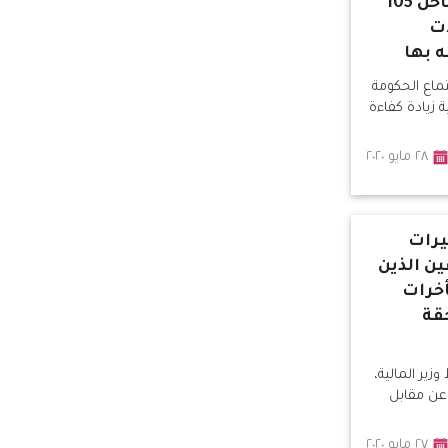
مقعدًا بالخط الساخن 105
ات
 بها
تماع الحكومة
 زيادة كفاءة
٢٨ مايو ٢٠٢٠
يرات
ن الذين
أخرات
قة
ير المالية،
 عن مقابل
٢٧ مايو ٢٠٢٠