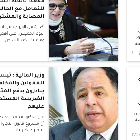
للتعامل مع الحال
المصابة والمشتبه
أكد رئيس الوزراء خلال اج
اليوم الخميس، على أهمية
ود
وفاعلية الخط الساخن
هة
جد،
وزير المالية : تيس
للممولين والمكلفي
يبادرون بدفع المت
الضريبية المستح
عليهم
يس
قال الدكتور محمد معيط وز
عة
أن مشروع قانون التجاوز
التأخير والضريبة