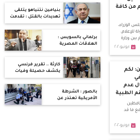
 من كافة
بنيامين نتنياهو يتلقى
تهديدات بالقتل : تقدمت
بشكوى ضد شخص حقير
لس الوزراء،
ة للإعلام،
برلماني بالسويس :
بين وزارة
العلاقات المصرية
أمم المتحدة
١يونيو٢٠٢٠
الصينية تاريخية
ومستمرة مستقبلا
اقتصادياً
كارثة .. تقرير فرنسي
: لكم
يكشف حصيلة وفيات
ي
كورونا في العالم
ل عدم
بالصور : الشرطة
قم الطبية
الأمريكية تعتذر عن
حافظين
مقتل جورج فلويد بالركوع
ع ما قد
على الأرض
١يونيو٢٠٢٠