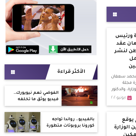
ة ورئيس
ان عقد
اطن لنشر
مل
ين
الأكثر قراءة
ة محمد سعفان
ة مجلة
ارة، والدكتور
الفوضي تعم نيويورك..
جلس إدارة
١يونيو٢٠٢٠
فيديو يوثق ما تخلفه
ضائية
أعمال الشغب
ج "أحلام
اتب رئيس
بالفيديو.. رواندا تواجه
 يوقع
كورونا بروبوتات متطورة
 الوزارة
وطائرات مسيرة
مكين