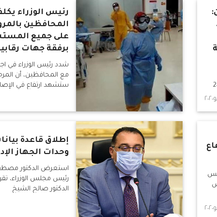
:
رئيس الوزراء يكل
المحافظين بالمرور
على جميع المست
برفقة جهات رقابي
شدد رئيس الوزراء في اجتم
مع المحافظين، أن المرحل
له على مدار الـ 24
ستشهد ارتفاع في الإصابا
وى
مشيرً
وس
إطلاق قاعدة بيانا
اع
وحدات الجهاز الإدا
استعرض الدكتور مصطفى
يس
رئيس مجلس الوزراء، تقري
س
الدكتور صالح الشيخ