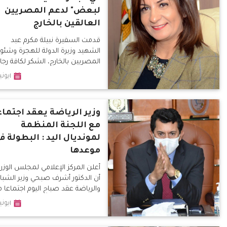
لبعض" لدعم المصريين
العالقين بالخارج
قدمت السفيرة نبيلة مكرم عبد
الشهيد وزيرة الدولة للهجرة وشئو
المصريين بالخارج، الشكر لكافة رجا
الأعمال المشاركين في المبادرة الت
١يونيو٢٠٢٠
أطلقتها
وزير الرياضة يعقد اجتماع
مع اللجنة المنظمة
لمونديال اليد : البطولة ف
موعدها
أعلن المركز الإعلامي لمجلس الوزرا
أن الدكتور أشرف صبحي وزير الشبا
والرياضة عقد صباح اليوم اجتماعا 
اللجنة المنظمة لبطولة كأس العال
١يونيو٢٠٢٠