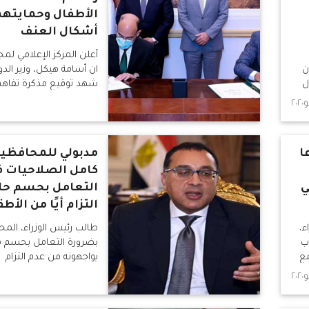
الأطفال وحمايتهم
أشكال العنف
أعلن المركز الإعلامي لمج
ن
ان أسامة هيكل، وزير الدول
ل
شهد توقيع مذكرة تفاهم 
ي
الدولة للإعلام ومنظمة ال
للطفولة (يونيسف.)
ا
مدبولي للمحافظين
كامل الصلاحيات ف
ي
التعامل بحسم حا
التزام أيًا من الأط
ء،
طالب رئيس الوزراء، الم
ب
بضرورة التعامل بحسم م
مع
يواجهونه من عدم التزام
م