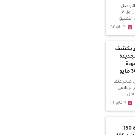
لتواصل
 وزارة
التطبيق
٢٩مايو٢٠٢٠
ير يكشف
جديدة
ودة
ن صادر عنها
 الإعلامي
لنقل
٢٩مايو٢٠٢٠
وزيرة الصحة: زيادة 150