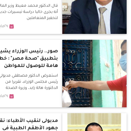
قال الدكتور محمد معيط وزير المالي
أنه يجرى حاليا دراسة تيسيرات جدي
لتحفيز المتعاملين
٢٩مايو٢٠٢٠
صور.. رئيس الوزراء يشي
بتطبيق "صحة مصر" : خط
هامة للوصول للمواطن
استعرض الدكتور مصطفي مدبولي
رئيس مجلس الوزراء، تقريرا من
الدكتورة هالة زايد، وزيرة الصحة
والسكان
٢٩مايو٢٠٢٠
مدبولى لنقيب الأطباء: نق
جهود الأطقم الطبية فى