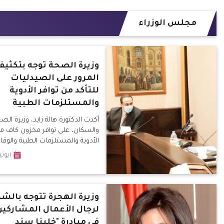
مجلس الوزراء
وزيرة الصحة توجه بتكثي
المرور على الصيدليات
للتأكد من توافر الأدوية
والمستلزمات الطبية
أكدت الدكتورة هالة زايد، وزيرة الص
والسكان، على توافر مخزون كاف م
الأدوية والمستلزمات الطبية والوقائ
بجميع المستشفيات في محافظا
١يونيو٢٠٢٠
الجمهورية.
وزيرة الهجرة تتوجه بالشك
لرجال الأعمال المشاركين
في مبادرة "خلينا سند