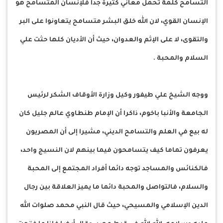
التسامح كلمة تحمل معاني كثيرة جدا فلإنسان المتسامح هو
الإنسان القوي، لان الله خلق البشر متسامح يتعاونوا على البر
والتقوى، لا على الإثم والعدوان، حيث أن الأديان كلها حثت علي
السلام والمحبة .
ووجه الشيخ علي طيفور وكيل وزارة الأوقاف الشكر لرئيس
الجامعة والأنبا باخوم، ذاكرا أن الإمام طنطاوي عالم جليل كان
له بيع في العلم والتسامح الديني، مشيرا إلى أن المصريون
يعرفون تماما كيف يتسامحون فيما بينهم لان النسيج واحد،
فالكنائس والمساجد توجه دائما أفراد المجتمع إلى المحبة
والسلام، فالتواصل والمحبة دائما ما يميز العلاقة بين رجال
الدين الإسلامي والمسيحي، حيث قال النبي محمد صلوات الله