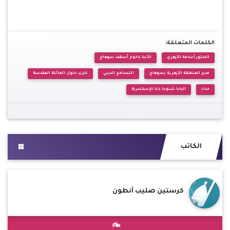
الكلمات المتعلقة:
الدكتور أسامة الأزهري
الأنبا باخوم أسقف سوهاج
مدير المنطقة الأزهرية بسوهاج
التسامح الديني
ذكرى دخول العائلة المقدسة
حداد
البابا شنودة بابا الإسكندرية
الكاتب
كرستين صليب أنطون