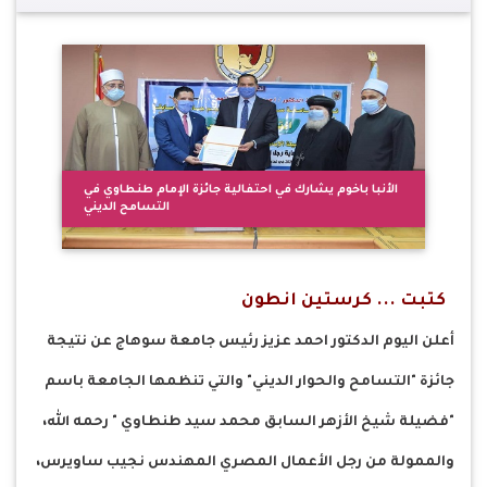
الأنبا باخوم يشارك في احتفالية جائزة الإمام طنطاوي في
التسامح الديني
كتبت ... كرستين انطون
أعلن اليوم الدكتور احمد عزيز رئيس جامعة سوهاج عن نتيجة
جائزة "التسامح والحوار الديني" والتي تنظمها الجامعة باسم
"فضيلة شيخ الأزهر السابق محمد سيد طنطاوي " رحمه الله،
والممولة من رجل الأعمال المصري المهندس نجيب ساويرس،