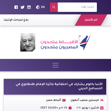
EN
اخر الأخبار:
بلاغ لمباحث الإنترنت من
الأنبا باخوم يشارك في احتفالية جائزة الإمام طنطاوي في
التسامح الديني
كرستين صليب أنطون
أقباط مصر
الاثنين ١ يونيو ٢٠٢٠
٢٤: ١١ م +02:00 CEST