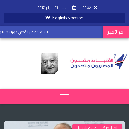
١٢:٣٢
الثلاثاء , ٢١ فبراير ٢٠١٧
English version
أخر الأخبار:
"البيئة": مصر تؤدي دورا بحثيا وتط
Toggle
navigation
أخبار وتقارير من مراسلينا