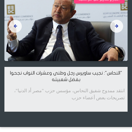
"النحاس": نجيب ساويرس رجل وطني وعشرات النواب نجحوا
بفضل شعبيته
انتقد ممدوح شفيق النحاس، مؤسس حزب "مصر أد الدنيا"،
تصريحات بعض أعضاء حزب