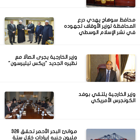
محافظ سوهاج يهدي درع
المحافظة لوزير الأوقاف لجهوده
في نشر الإسلام الوسطي
وزير الخارجية يجرى اتصالًا مع
نظيره الجديد "ريكس تيليرسون"
وزير الخارجية يلتقي بوفد
الكونجرس الأمريكي
موانئ البحر الأحمر تحقق 326
مليون جنيه إيرادات خلال ستة