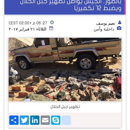
بالصور.. الجيش يواصل تطهير جبل الحلال
ويضبط 12 تكفيريًا
نعيم يوسف
٢٧: ٠٦ م +02:00 CEST
داخلية وأمن
الثلاثاء ٢١ فبراير ٢٠١٧
تطهير جبل الحلال
Share
Twitter
LinkedIn
google_bookmarks
Email
Skype