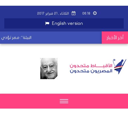
٠٦:١٨
الثلاثاء , ٢١ فبراير ٢٠١٧
English version
أخر الأخبار:
"البيئة": مصر تؤدي دو
Toggle
navigation