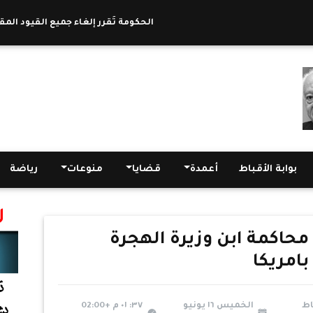
الحكومة تُقرر إلغاء جميع القيود المقررة ع
بوابة الأقباط
أعمدة
قضايا
منوعات
رياضة
محاكمة ابن وزيرة الهجرة
امريكا
اط
الخميس ١٦ يونيو
٣٧: ٠١ م +02:00