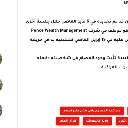
وأشار الموقع إلى أن موعد المحاكمة كان قد تم تحديده في 6 مايو الماضى خلال جلسة أخرى
عُقدت لمراجعة الكفالة لنجل الوزيرة، وهو موظف في شركة Pence Wealth Management
LPL Network RIA، والذي تم إلقاء القبض عليه في 19 إبريل الماضي كمشتبه به في جريمة
 طبيبة تثبت وجود انفصام فى شخصيته دفعته
رات المراقبة
محاكمة المصرى رامى هانى منير فيهم
اثنين
ولاية كاليفورنيا
الرأى العام