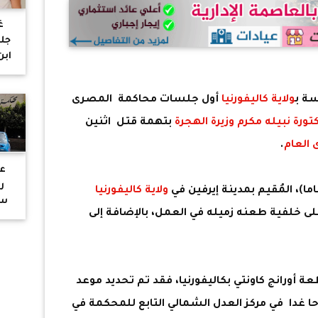
غ
جل
ابن
ال
ا
ة ب
ولاية كاليفورنيا
أول جلسات محاكمة المصرى
تورة نبيله مكرم وزيرة الهجرة
بتهمة قتل اثنين
ى العام
.
عل
ر
ولاية كاليفورنيا
سو
على خلفية طعنه زميله في العمل، بالإضافة إلى
مس
اس
يخ
 أورانج كاونتي بكاليفورنيا، فقد تم تحديد موعد
محاكمة في الساعة 8:30 صباحا غدا في مركز العدل الشمالي التابع للمحكمة في