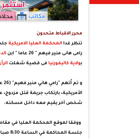
محرر الاقباط متحدون
تنظر غدا
المحكمة العليا الامريكية
جلس
رامى هانى منير فيهم " 26 عاما " ابن
الدك
ب
ولاية كاليفورنيا
فى قضية شغلت
الرأ
و تم اُتهم "رامي هاني منير فهيم" (26 عاما)، المُقيم بمدينة إيرفين في
الأمريكية، بارتكاب جريمة قتل مزدوج، 
شخص آخر يقيم معه داخل مسكنه.
ووفقا لموقع المحكمة العليا في مقاطعة
جلسة ال