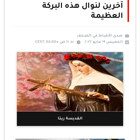
آخرين لنوال هذه البركة
العظيمة
صدى الأقباط في الصحف
الخميس ١٩ مايو ٢٠٢٢
٥٠: ١١ ص +02:00 CEST
القديسة ريتا