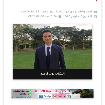
أخبار وتقارير من مراسلينا
محرر الأقباط متحدون
الاثنين ١٤ مارس ٢٠٢٢
٤٨: ٠٨ م +02:00 CEST
الشاب بولا قاصد