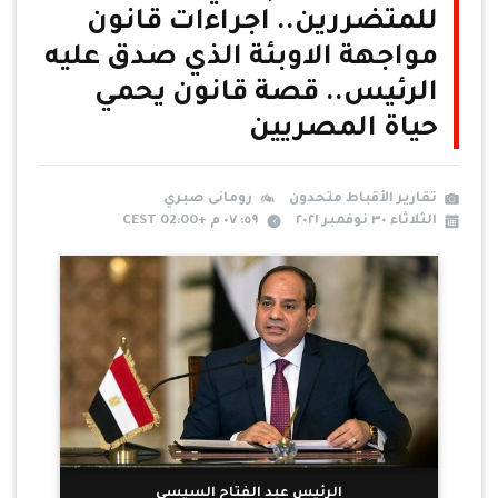
للمتضررين.. اجراءات قانون
مواجهة الاوبئة الذي صدق عليه
الرئيس.. قصة قانون يحمي
حياة المصريين
تقارير الأقباط متحدون
رومانى صبري
الثلاثاء ٣٠ نوفمبر ٢٠٢١
٥٩: ٠٧ م +02:00 CEST
الرئيس عبد الفتاح السيسي