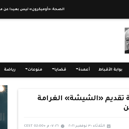
الصحة: «أوميكرون» ليس بعيدا عن مصر.. ونحاو
بوابة الأقباط
أعمدة
قضايا
منوعات
رياضة
بة تقديم «الشيشة» الغرامة
ن
الثلاثاء ٣٠ نوفمبر ٢٠٢١
٢٦: ٠٧ م +02:00 CEST