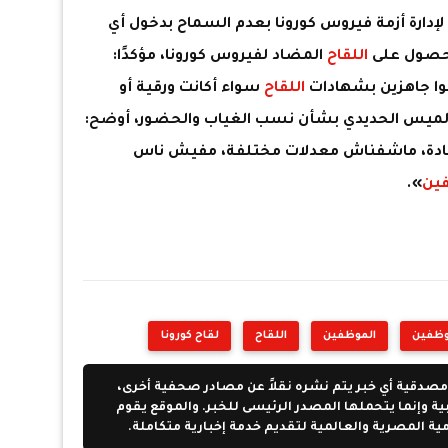
ا لإدارة أزمة فيروس كورونا بعدم السماح بدخول أي
لحصول على
اللقاح
المضاد لفيروس كورونا، مؤكدًا:
وا جاهزين بشهادات
اللقاح
سواء أكانت ورقية أو
ية لميس الحديدي بشأن نسب الغياب والحضور، أوضح:
ادة، ماشفناش معدلات مختلفة، مفيش ناس
ين
».
وظفين
الموظفين
اللقاح
لقاح كورونا
مصدقية أي خبر يتم نشره نقلاً عن مصادر صحفية أخرى،
بية وإنما يتحملها المصدر الرئيسى للخبر. والموقع يقوم
مية المصرية والعالمية لتقديم خدمة إخبارية متكاملة.