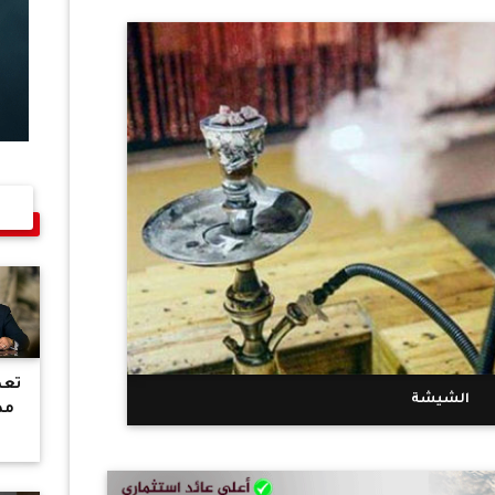
تعط
الشيشة
مد
م
م