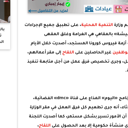
مال
اج
مو
ال
 وزارة
التنمية المحلية
، على تطبيق جميع الإجراءات
ال
بال
لشيشة» بالمقاهي هي الغرامة وغلق المقهى
قان
ت
ال
ة أزمة فيروس كورونا المستجد، أصدرت خلال الأيام
وسي
وظفين
غير الحاصلين على
اللقاح
إلى مقر أعمالهم،
الق
ا حدث بالفعل، وجرى تخصيص فرق عمل من أجل متابعة تنفيذ
.
وأضاف «قاسم»، مداخلة هاتفية مع برنامج «اليوم» المذاع على قناة «dmc» الفضائية،
لاثاء، أنه جرى تطعيم كل فرق العمل في مقر الوزارة
ا أن الأمور تسير بشكل مستمر، كما أصدرت اللجنة
أي منشأة حكومية إلا بعد الحصول على
اللقاح
،