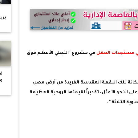
ر
بري
ا
اس
ي
مستجدات العمل
في مشروع "التجلي الأعظم فوق
في
وا
انة تلك البقعة المقدسة الفريدة من أرض مصر،
ى النحو الأمثل، تقديراً لقيمتها الروحية العظيمة
ا
ال
وية الثلاثة”.
اغت