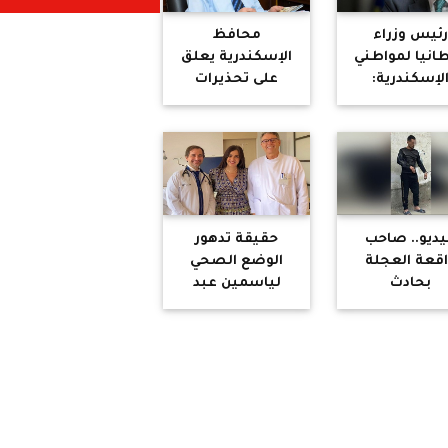
ئيس وزراء
محافظ
طانيا لمواطني
الإسكندرية يعلق
لإسكندرية:
على تحذيرات
تعدوا لفراق
بوريس جونسون
أحبابكم
بشأن اختفاء
المحافظة
ديو.. صاحب
حقيقة تدهور
قعة العجلة
الوضع الصحي
بحادث
لياسمين عبد
لإسماعيلية:
العزيز ونقلها
قاتل قالي "ده
للعناية المركزة
صب أمي وأختي
"