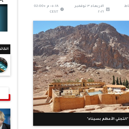
اط
الاربعاء ٣ نوفمبر
١٨: ٠٥ م +02:00
CEST
٢٠٢١
الكات
التجلي الأعظم بسيناء"