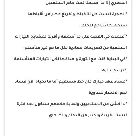
المصري إذا ما أصبحنا تحت حكم السلفيين .
*الهجرة ليست حل للأقباط وتفريغ مصر من أقباطها
سيجعلها تتراجع للخلف.
*أعتمدت في القصة على ما أسمعه وأقرئه لمشايخ التيارات
السلفية من تصريحات معادية لكل ما هو غير متأسلم.
*في البداية كنت مع الثورة وأهدافها لكن التيارات المتأسلمة
غيرت مسارها .
*فساد عهد مبارك كان خط مستقيم أما ما نحياه الآن فساد
نحو الانحدار للهاوية.
*لا أخشى من الإسلاميين ونهاية حكمهم ستكون بعد فترة
ليست بقريبة وبكثير من الدماء والضحاي