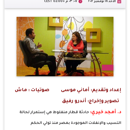
الأحد ١٨ نوفمبر ٢٠١٢
٠٧: ٠٣ م +02:00 CEST
إعداد وتقديم: أماني موسى صوتيات : ماش
تصوير وإخراج: أندرو رفيق
د. أمجد خيري:
حادثة قطار منفلوط هي إستمرار لحالة
التسيب والإنفلات الموجودة بمصر منذ تولي الحكم