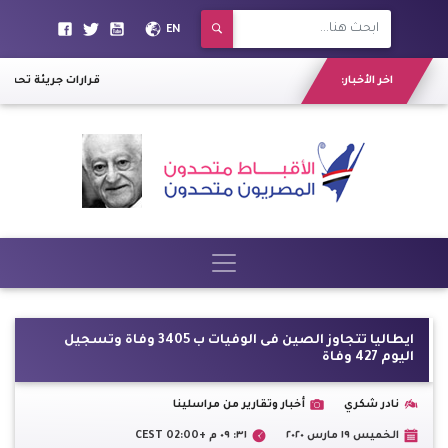
EN
اخر الأخبار:
9 قرارات جريئة تحسم
ايطاليا تتجاوز الصين فى الوفيات ب 3405 وفاة وتسجيل
اليوم 427 وفاة
نادر شكري
أخبار وتقارير من مراسلينا
الخميس ١٩ مارس ٢٠٢٠
٣١: ٠٩ م +02:00 CEST