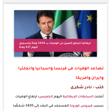
ايطاليا تتجاوز الصين فى الوفيات ب 3405 وفاة وتسجيل
اليوم 427 وفاة
تصاعد الوفيات فى فرنسا واسبانيا وانجلترا
وايران وامريكا
كتب : نادر شكرى
أعلنت
السلطات الإيطالية
اليوم
الخميس
، ارتفاع الوفيات
بسبب
فيروس كورونا
المستجد في البلاد إلى 3405 شخصًا