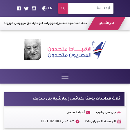
EN
اخر الأخبار:
ري: التظاهر حقا للشعب
|
الصحة العالمية تنشر إنفوجراف للوقاية من فيروس كورونا
ثلاث قداسات يوميًا بكنائس إيبارشية بني سويف
جرجس وهيب
أقباط مصر
الجمعة ٢١ فبراير ٢٠٢٠
٥٣: ٠٨ م +02:00 CEST