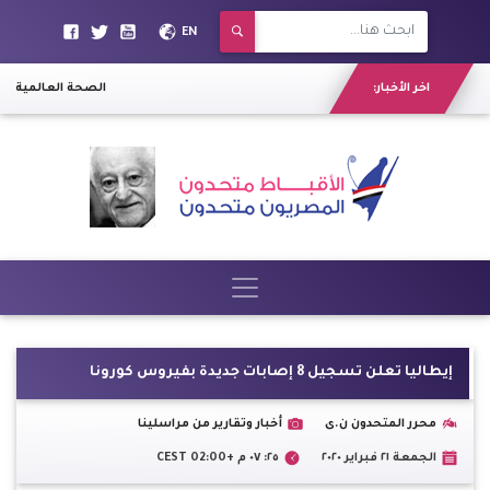
EN
اخر الأخبار:
الصحة العالمية تنش
إيطاليا تعلن تسجيل 8 إصابات جديدة بفيروس كورونا
محرر المتحدون ن.ى
أخبار وتقارير من مراسلينا
الجمعة ٢١ فبراير ٢٠٢٠
٢٥: ٠٧ م +02:00 CEST