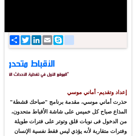
Share
Twitter
LinkedIn
google_bookmarks
Email
Skype
إعداد وتقديم- أماني موسي
حذرت أماني موسي، مقدمة برنامج "صباحك قشطة"
المذاع صباح كل خميس على شاشة الأقباط متحدون،
من الدخول فى نوبات قلق وتوتر على فترات طويلة
وفترات متقاربة لأنه يؤذي ليس فقط نفسية الإنسان