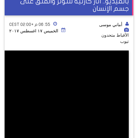
بالفيديو.. اثار كارثية للتوتر والقلق على
جسم الإنسان
أماني موسى
٥٥: ٠٦ م +02:00 CEST
الخميس ١٧ اغسطس ٢٠١٧
الأقباط متحدون
تيوب