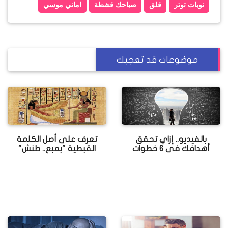
نوبات توتر
قلق
صباحك قشطة
اماني موسي
موضوعات قد تعجبك
بالفيديو.. إزاي تحقق
تعرف على أصل الكلمة
أهدافك فى 6 خطوات
القبطية "بعبع.. طنش"