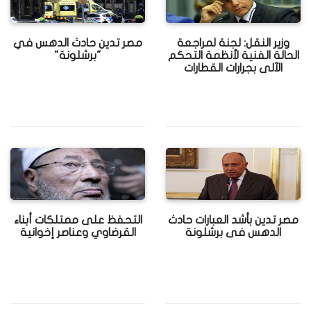
وزير النقل: لجنة لمراجعة
مصر تدين حادث الدهس في
الحالة الفنية لأنظمة التحكم
"برشلونة"
الآلى بجرارات القطارات
مصر تدين بأشد العبارات حادث
التحفظ على ممتلكات أبناء
الدهس فى برشلونة
القرضاوي وعناصر إخوانية