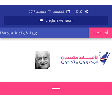
١٧:٣٧
الخميس , ١٧ اغسطس ٢٠١٧
English version
أخر الأخبار:
وزير النقل: لجنة لمراجعة ال
Toggle
navigation