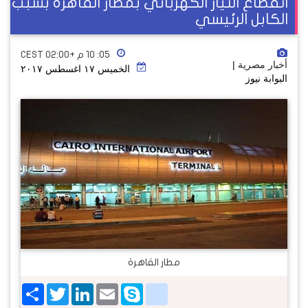
انقطاع التيار الكهربائي بمطار القاهرة بسبب
الكابل الرئيسي
٠٥: ١٠ م +02:00 CEST
أخبار مصرية
|
الخميس ١٧ اغسطس ٢٠١٧
البوابة نيوز
مطار القاهرة
Share
Twitter
LinkedIn
google_bookmarks
Email
Skype