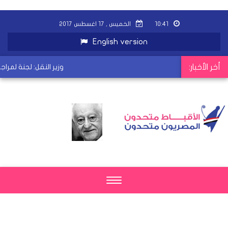
١٠:٤١
الخميس , ١٧ اغسطس ٢٠١٧
English version
أخر الأخبار:
وزير النقل: لجنة لمراجع
Toggle
navigation