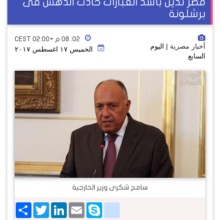
مصر تدين بأشد العبارات حادث الدهس فى
برشلونة
٠٢: ٠٨ م +02:00 CEST
أخبار مصرية
| اليوم
الخميس ١٧ اغسطس ٢٠١٧
السابع
سامح شكرى وزير الخارجية
Share
Twitter
LinkedIn
google_bookmarks
Email
Skype