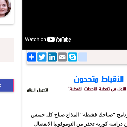
Share
Twitter
LinkedIn
google_bookmarks
Email
Skype
ج
نامج "صباحك قشطة" المذاع صباح كل خميس
دراسة كورية تحذر من النوموفوبيا الانفصال