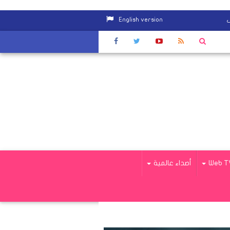
English version
ف
لى بجرارات القطارات
|
"العصار": سنقوم بتغطية مركز مجدي يعقوب باحت
Web T
أصداء عالمية