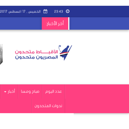
٢٣:٤٣
الخميس , ١٧ اغسطس ٢٠١٧
أخر الأخبار:
عدد اليوم
صباح ومسا
أخبار
ندوات المتحدون