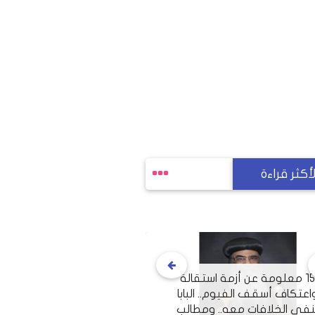
لأكثر قراءة
15 معلومة عن أزمة استقالة
اعتكاف أسقف الفيوم.. البابا
نفي الخلافات معه.. ومطالب
من هو إدريس أوكابير