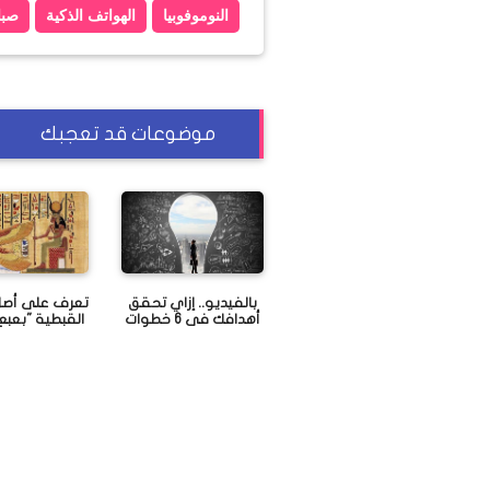
النوموفوبيا
الهواتف الذكية
صبا
دة مرات
تونس تتردد أصداؤه في مصر
موضوعات قد تعجبك
بالفيديو.. إزاي تحقق
تعرف على أصل
أهدافك فى 6 خطوات
القبطية "بعبع