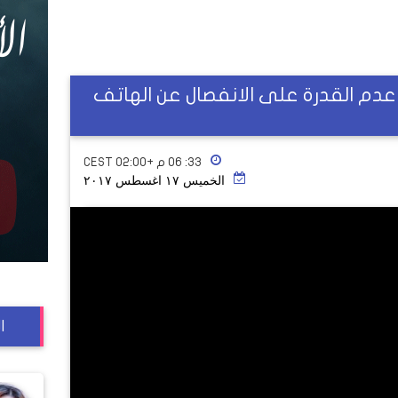
 عدم القدرة على الانفصال عن الهاتف
٣٣: ٠٦ م +02:00 CEST
الخميس ١٧ اغسطس ٢٠١٧
ا