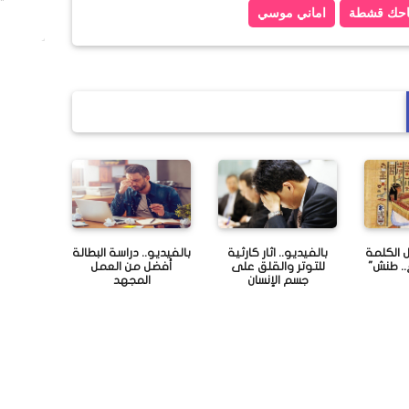
حك قشطة
اماني موسي
حمار يقتل 3 دواعش في العراق
 الكلمة
بالفيديو.. اثار كارثية
بالفيديو.. دراسة البطالة
.. طنش"
للتوتر والقلق على
أفضل من العمل
جسم الإنسان
المجهد