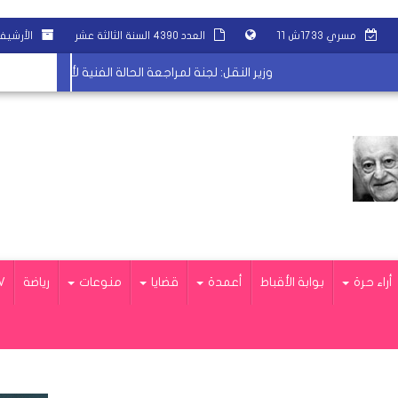
مسري ١٧٣٣ش ١١
العدد ٤٣٩٠ السنة الثالثة عشر
الأرشي
وزير النقل: لجنة لمراجعة الحالة الفنية لأنظمة التحكم الآ
أراء حرة
بوابة الأقباط
أعمدة
قضايا
منوعات
رياضة
V