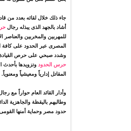
جاء ذلك خلال لقائه بعدد من ق
خطاب كنيسة المناهري
تعرف على سعر الدولار في
أشاد بالجهد الذى يبذله رجال
حرس
اعة الجائلين
البنوك اليوم 3 - 2 - 2017
للمهربين والمخربين والعناصر ا
المصرى عبر الحدود على كافة ال
وشدد صبحي على حرص القيادة ا
حرس الحدود
وتزويدها بأحدث الأ
المقاتل إدارياً ومعيشياً ومعنوياً.
وأدار القائد العام حواراً مع رجال
وطالبهم باليقظة والجاهزية الدائم
حدود مصر وحماية أمنها القومى 