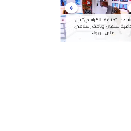
اهد.. "خناقة بالكراسي" بين
كبير مستشاري "ت
اعية سلفي وباحث إسلامي
المسلمون وقحون.. ون
على الهواء
كبيرة في الشرق 