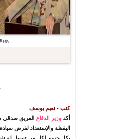
وزير 
كتب - نعيم يوسف
أكد
وزير الدفاع
الفريق صدقي ص
اليقظة والإستعداد لفرض سيادة ا
بكل حسم لكل من تسول له نفس