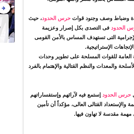
ادة وضباط وصف وجنود قوات
حرس الحدود
، حيث
بالفيديو.. تهجير أسرة قبطية
ش
بشبين القناطر بجلسة عرفية
د
 الحدود
فى التصدى بكل إصرار وعزيمة
بمباركة الشرطة ونواب البرلمان
لإجرامية التى تستهدف المساس بالأمن القومى
إتجاهات الإستراتيجية.
لعامة للقوات المسلحة على تطوير وحدات
سلحة والمعدات والنظم القتالية والإهتمام بالفرد
حرس الحدود
إستمع فيه لآرائهم وإستفساراتهم
ة والإستعداد القتالى العالى، مؤكداً أن تأمين
مهمة مقدسة لا تهاون فيها.