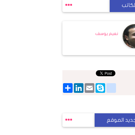
لكاتب
نعيم يوسف
Share
LinkedIn
google_bookmarks
Email
Skype
ديد الموقع