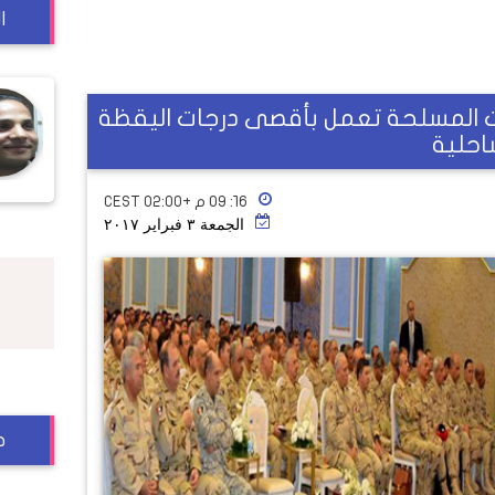
ا
قوات المسلحة تعمل بأقصى درجات اليقظة
ساحلية
١٦: ٠٩ م +02:00 CEST
الجمعة ٣ فبراير ٢٠١٧
ج