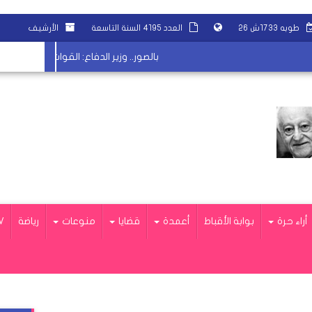
طوبه ١٧٣٣ش ٢٦
العدد ٤١٩٥ السنة التاسعة
الأرشيف
بالصور.. وزير الدفاع: القوات المسلحة تعمل 
أراء حرة
بوابة الأقباط
أعمدة
قضايا
منوعات
رياضة
V