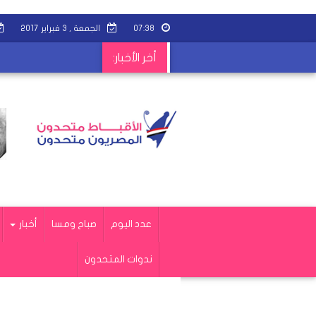
٠٧:٣٨
الجمعة , ٣ فبراير ٢٠١٧
أخر الأخبار:
عدد اليوم
صباح ومسا
أخبار
ندوات المتحدون