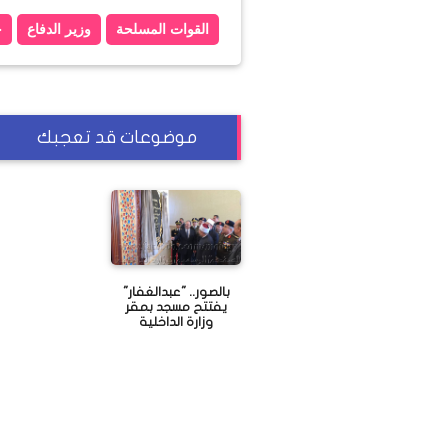
القوات المسلحة
وزير الدفاع
ح
موضوعات قد تعجبك
بالصور.. "عبدالغفار"
يفتتح مسجد بمقر
وزارة الداخلية