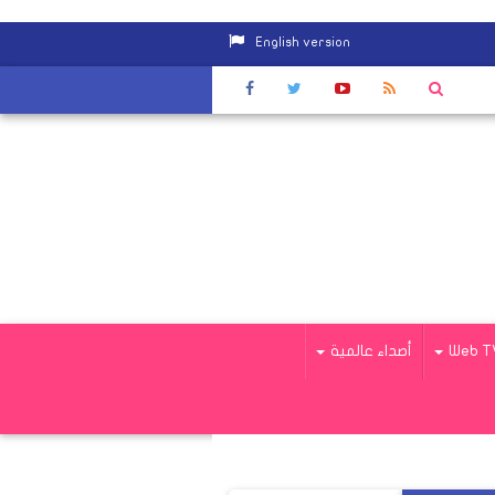
English version
بأقصى درجات اليقظة لتأمين حدودها البرية والساحلية
|
بالصور.. "عبدالغف
Web T
أصداء عالمية