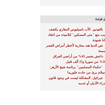
ر قراءة
بالفيديو.. الأب باسيليوس المقاري يكشف
ب منع "متى المسكين" لتلاميذه من انتقاد
ابا شنودة
نص الدنيا:هند محاربة لأخطر أمراض العصر
سمنة
داعش يخسر 45% من أراضي العراق
"حكماء المسلمين" برئاسة شيخ الأزهر:
إسلام برئ من حادث فلوريدا
جبرائيل: المشكلة ليست في وجود قانون
دراء الأديان أو عدمه