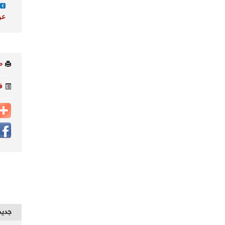
عن 
ط
ف
جديد