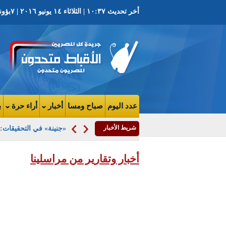
أخر تحديث ١٠:٣٧ | الثلاثاء ١٤ يونيو ٢٠١٦ | ٧بؤونة ١٧٣٢ش | العدد ٣٩٥٩ السنة التاسعة
عدد اليوم
صباح ومسا
أخبار
أراء حرة
ب
شريط الأخبار
«جنينة» في التحقيقات: تصر
أخبار وتقارير من مراسلينا