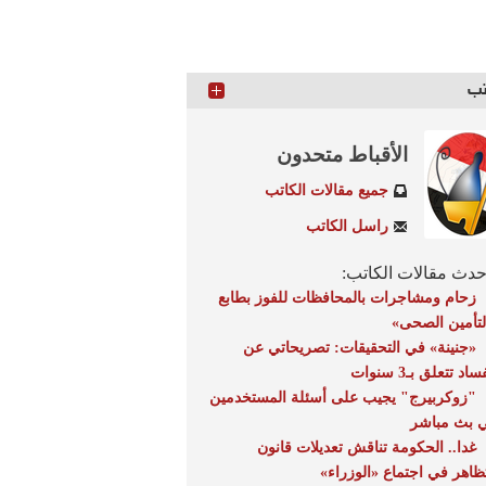
تب
الأقباط متحدون
جميع مقالات الكاتب
راسل الكاتب
دث مقالات الكاتب:
زحام ومشاجرات بالمحافظات للفوز بطابع
لتأمين الصحى»
«جنينة» في التحقيقات: تصريحاتي عن
ساد تتعلق بـ3 سنوات
"زوكربيرج" يجيب على أسئلة المستخدمين
 بث مباشر
غدا.. الحكومة تناقش تعديلات قانون
تظاهر في اجتماع «الوزراء»