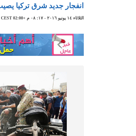
انفجار جديد شرق تركيا يصيب 6 أفراد شر
الثلاثاء ١٤ يونيو ٢٠١٦ - ١٧: ٠٨ م +02:00 CEST