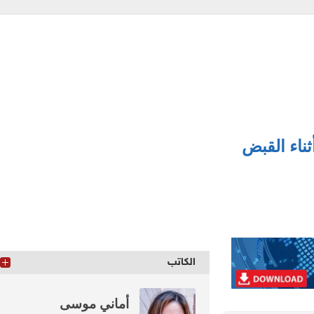
اء القبض
الكاتب
أماني موسى