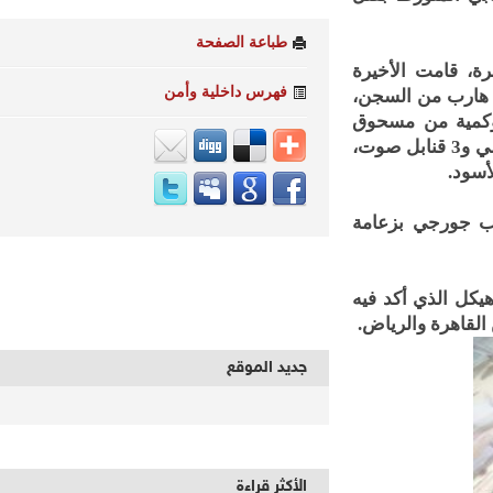
طباعة الصفحة
 قامت الأخيرة
فهرس داخلية وأمن
ارب من السجن،
كمية من مسحوق
الهيروين المخدر تزن حوالي 250 جرام، و2 قنبلة غاز، و6 سلاح أبيض، ومبلغ مالي و3 قنابل صوت،
 جورجي بزعامة
 الذي أكد فيه
هرة والرياض.
جديد الموقع
الأكثر قراءة