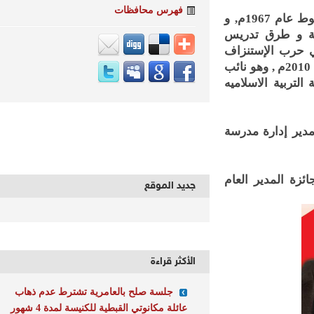
فهرس محافظات
يذكر ان المرشح حاصل على بكالوريوس تربية قسم رياضيات من جامعة اسيوط عام 1967م, و
 فى التربية و طرق تدريس
 شارك في حرب الإستنزاف
وحرب أكتوبر المجيدة و كان قائد استطلاع لواء صواريخ , ونائب سابق فى دورة 2010م , وهو نائب
بية الاسلاميه
ر إدارة مدرسة
المدير العام
جديد الموقع
الأكثر قراءة
جلسة صلح بالعامرية تشترط عدم ذهاب
عائلة مكانوتي القبطية للكنيسة لمدة 4 شهور