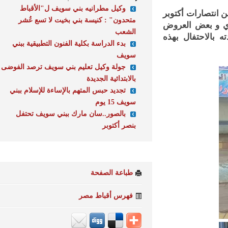
وكيل مطرانيه بني سويف ل"الأقباط
تصارات أكتوبر
متحدون" : كنيسة بني بخيت لا تسع عُشر
و بعض العروض
الشعب
الاحتفال بهذه
بدء الدراسة بكلية الفنون التطبيقية ببني
سويف
جولة وكيل تعليم بني سويف ترصد الفوضى
بالابتدائية الجديدة
تجديد حبس المتهم بالإساءة للإسلام ببني
سويف 15 يوم
بالصور..سان مارك ببني سويف تحتفل
بنصر أكتوبر
طباعة الصفحة
فهرس أقباط مصر