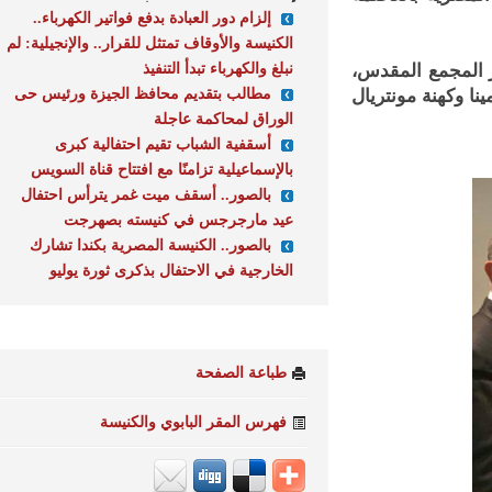
إلزام دور العبادة بدفع فواتير الكهرباء..
الكنيسة والأوقاف تمتثل للقرار.. والإنجيلية: لم
نبلغ والكهرباء تبدأ التنفيذ
لمجمع المقدس،
مطالب بتقديم محافظ الجيزة ورئيس حى
وكهنة مونتريال
الوراق لمحاكمة عاجلة
أسقفية الشباب تقيم احتفالية كبرى
بالإسماعيلية تزامنًا مع افتتاح قناة السويس
بالصور.. أسقف ميت غمر يترأس احتفال
عيد مارجرجس في كنيسته بصهرجت
بالصور.. الكنيسة المصرية بكندا تشارك
الخارجية في الاحتفال بذكرى ثورة يوليو
طباعة الصفحة
فهرس المقر البابوي والكنيسة