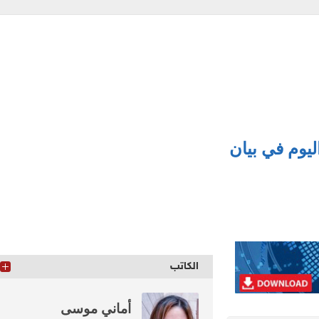
م في بيان
الكاتب
أماني موسى