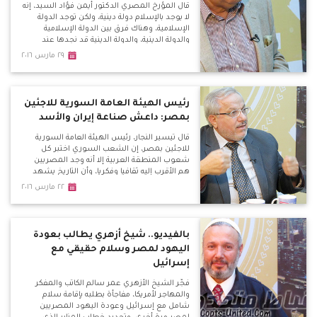
قال المؤرخ المصري الدكتور أيمن فؤاد السيد، إنه
لا يوجد بالإسلام دولة دينية، ولكن توجد الدولة
الإسلامية، وهناك فرق بين الدولة الإسلامية
والدولة الدينية، والدولة الدينية قد نجدها عند
الشيعة.
٢٩ مارس ٢٠١٦
رئيس الهيئة العامة السورية للاجئين
بمصر: داعش صناعة إيران والأسد
قال تيسير النجار، رئيس الهيئة العامة السورية
للاجئين بمصر، إن الشعب السوري اختبر كل
شعوب المنطقة العربية إلا أنه وجد المصريين
هم الأقرب إليه ثقافيا وفكريا، وأن التاريخ يشهد
علي ذلك بأن الوحدة بين المصريين والشام دائما
٢٢ مارس ٢٠١٦
كانت منتصرة، ورؤيتهم وهدفهم وغناءهم
الثقافي وحتى الطائفي واحد.
بالفيديو.. شيخ أزهري يطالب بعودة
اليهود لمصر وسلام حقيقي مع
إسرائيل
فجّر الشيخ الأزهري عمر سالم الكاتب والمفكر
والمهاجر لأمريكا، مفاجأة بطلبه بإقامة سلام
شامل مع إسرائيل وعودة اليهود المصريين