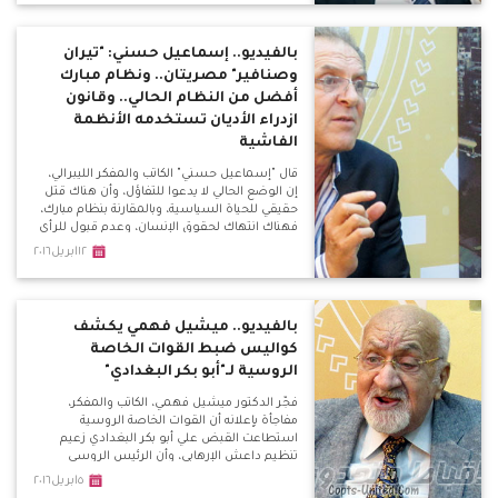
بالفيديو.. إسماعيل حسني: "تيران
وصنافير" مصريتان.. ونظام مبارك
أفضل من النظام الحالي.. وقانون
ازدراء الأديان تستخدمه الأنظمة
الفاشية
قال "إسماعيل حسني" الكاتب والمفكر الليبرالي،
إن الوضع الحالي لا يدعوا للتفاؤل، وأن هناك قتل
حقيقي للحياة السياسية، وبالمقارنة بنظام مبارك،
فهناك انتهاك لحقوق الإنسان، وعدم قبول للرأي
الأخر، وإعلاميين "قعدوا في البيت" بسبب
١٢ابريل٢٠١٦
معارضتهم لبعض السياسات النظام الحالي.
بالفيديو.. ميشيل فهمي يكشف
كواليس ضبط القوات الخاصة
الروسية لـ"أبو بكر البغدادي"
فجّر الدكتور ميشيل فهمي، الكاتب والمفكر،
مفاجأة بإعلانه أن القوات الخاصة الروسية
استطاعت القبض علي أبو بكر البغدادي زعيم
تنظيم داعش الإرهابي، وأن الرئيس الروسي
فلاديمير بوتين هدد الأمريكان بفضح علاقتهم
٥ابريل٢٠١٦
بالتنظيم الإرهابي، مما أدي إلي تغير كبير