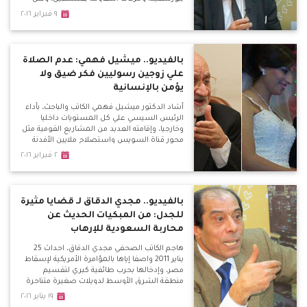
الدواعش الذين يفجرون أنفسهم وسط الأبرياء
٩ فبراير ٢٠١٦
ليسوا شهداء ومغرر بهم من اجل الجنة وحور
العين.
بالفيديو.. ميشيل فهمي: عدم الصلاة
علي زوجين رسوليين فكر ضيق ولا
يؤمن بالإنسانية
أشاد الدكتور ميشيل فهمي الكاتب والباحث، بأداء
الرئيس السيسي علي كل المستويات داخليا
وخارجيا، وإقامته العديد من المشاريع القومية مثل
محور قناة السويس واستصلاح ملايين الأفدنة
وإنشاء المزارع السمكية وإنشاء محطة الضبعة
٢ فبراير ٢٠١٦
النووية وغيرها من المشروعات التي سنجني
ثمارها بعد سنوات قليلة.
بالفيديو.. مجدي الدقاق لـ قضايا مثيرة
للجدل: من المبكيات الحديث عن
محاربة السعودية للإرهاب
هاجم الكاتب الصحفي مجدي الدقاق، احداث 25
يناير 2011 واصفا إياها بالمؤامرة الأمريكية لإسقاط
مصر، وإدخالها بحرب طائفية كبري لتقسيم
منطقة الشرق الأوسط لدويلات صغيرة متناحرة
طائفياً.
١٩ يناير ٢٠١٦