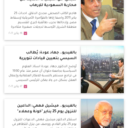
محاربة السعودية للإرهاب
هاجم الكاتب الصحفي مجدي الدقاق، احداث 25
يناير 2011 واصفا إياها بالمؤامرة الأمريكية لإسقاط
مصر، وإدخالها بحرب طائفية كبري لتقسيم
منطقة الشرق الأوسط لدويلات صغيرة متناحرة
طائفياً.
١٩ يناير ٢٠١٦
بالفيديو.. جهاد عودة: يُطالب
السيسي بتعيين قيادات تنويرية
أوضح الدكتور جهاد عودة استاذ العلوم
السياسية بجامعة حلوان أن مصر منذ عام 1930
في تراجع مستمر بالنسبة للافكار العلمانية وإعمال
العقل بشكل حر، ولا يمكن للرئيس السيسي
القفز علي هذا الكم الهائل من التراكمات في فترة
١٢ يناير ٢٠١٦
قصيرة، ولكن علينا أن نبدأ في بناء فكر حر
ومستنير.
بالفيديو.. ميشيل فهمي: الداعين
للنزول يوم 25 يناير "خونة وعملاء"
استنكر الدكتور ميشيل فهمي الدعوات للنزول
يوم 25 يناير القادم، ووصف من ينزل للتظاهر في