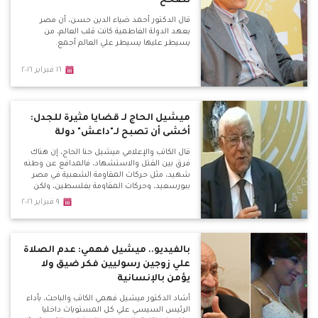
تصحح
قال الدكتور أحمد ضياء الدين حسن، أن مصر
بعهد الدولة الفاطمية كانت قلب العالم، من
يسيطر عليها يسيطر علي العالم أجمع.
١٦ فبراير ٢٠١٦
ميشيل الحاج لـ قضايا مثيرة للجدل:
أخشى أن تصبح لـ"داعش" دولة
قال الكاتب والإعلامي ميشيل حنا الحاج، إن هناك
فرق بين القتل والاستشهاد، فالمدافع عن وطنه
شهيد، مثل حركات المقاومة الشعبية في مصر
ببورسعيد، وحركات المقاومة بفلسطين، ولكن
الدواعش الذين يفجرون أنفسهم وسط الأبرياء
٩ فبراير ٢٠١٦
ليسوا شهداء ومغرر بهم من اجل الجنة وحور
العين.
بالفيديو.. ميشيل فهمي: عدم الصلاة
علي زوجين رسوليين فكر ضيق ولا
يؤمن بالإنسانية
أشاد الدكتور ميشيل فهمي الكاتب والباحث، بأداء
الرئيس السيسي علي كل المستويات داخليا