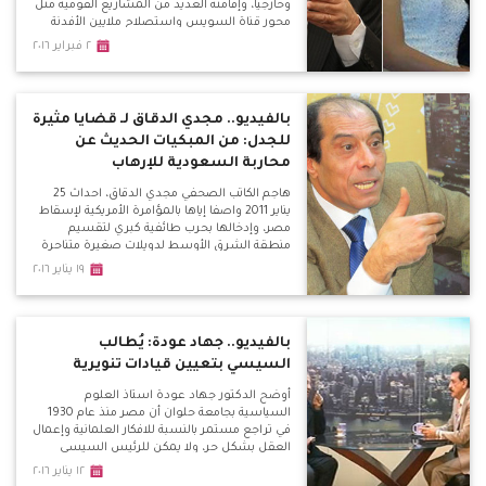
وخارجيا، وإقامته العديد من المشاريع القومية مثل
محور قناة السويس واستصلاح ملايين الأفدنة
وإنشاء المزارع السمكية وإنشاء محطة الضبعة
٢ فبراير ٢٠١٦
النووية وغيرها من المشروعات التي سنجني
ثمارها بعد سنوات قليلة.
بالفيديو.. مجدي الدقاق لـ قضايا مثيرة
للجدل: من المبكيات الحديث عن
محاربة السعودية للإرهاب
هاجم الكاتب الصحفي مجدي الدقاق، احداث 25
يناير 2011 واصفا إياها بالمؤامرة الأمريكية لإسقاط
مصر، وإدخالها بحرب طائفية كبري لتقسيم
منطقة الشرق الأوسط لدويلات صغيرة متناحرة
طائفياً.
١٩ يناير ٢٠١٦
بالفيديو.. جهاد عودة: يُطالب
السيسي بتعيين قيادات تنويرية
أوضح الدكتور جهاد عودة استاذ العلوم
السياسية بجامعة حلوان أن مصر منذ عام 1930
في تراجع مستمر بالنسبة للافكار العلمانية وإعمال
العقل بشكل حر، ولا يمكن للرئيس السيسي
القفز علي هذا الكم الهائل من التراكمات في فترة
١٢ يناير ٢٠١٦
قصيرة، ولكن علينا أن نبدأ في بناء فكر حر