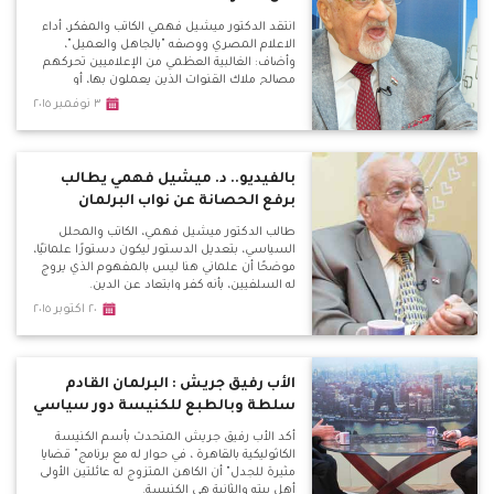
انتقد الدكتور ميشيل فهمي الكاتب والمفكر، أداء
الاعلام المصري ووصفه "بالجاهل والعميل"،
وأضاف: الغالبية العظمي من الإعلاميين تحركهم
مصالح ملاك القنوات الذين يعملون بها، أو
أجندات خارجية يتلقون أموال نظير تطبيقها.
٣ نوفمبر ٢٠١٥
بالفيديو.. د. ميشيل فهمي يطالب
برفع الحصانة عن نواب البرلمان
طالب الدكتور ميشيل فهمي، الكاتب والمحلل
السياسي، بتعديل الدستور ليكون دستورًا علمانيًا،
موضحًا أن علماني هنا ليس بالمفهوم الذي يروج
له السلفيين، بأنه كفر وابتعاد عن الدين.
٢٠ اكتوبر ٢٠١٥
الأب رفيق جريش : البرلمان القادم
سلطة وبالطبع للكنيسة دور سياسي
أكد الأب رفيق جريش المتحدث بأسم الكنيسة
الكاثوليكية بالقاهرة ، في حوار له مع برنامج" قضايا
مثيرة للجدل" أن الكاهن المتزوج له عائلتين الأولى
أهل بيته والثانية هى الكنيسة.