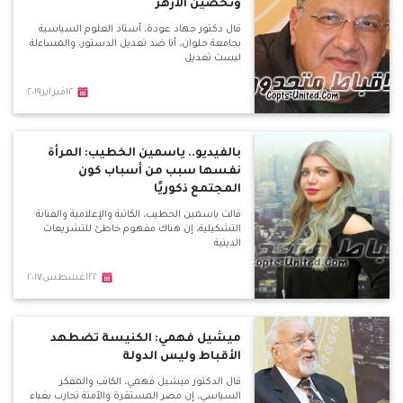
وتحصين الأزهر
قال دكتور جهاد عودة، أستاذ العلوم السياسية
بجامعة حلوان، أنا ضد تعديل الدستور، والمساءلة
ليست تعديل
١٢فبراير٢٠١٩
بالفيديو.. ياسمين الخطيب: المرأة
نفسها سبب من أسباب كون
المجتمع ذكوريًا
قالت ياسمين الخطيب، الكاتبة والإعلامية والفنانة
التشكيلية، إن هناك مفهوم خاطئ للتشريعات
الدينية
٢٢اغسطس٢٠١٧
ميشيل فهمي: الكنيسة تضطهد
الأقباط وليس الدولة
قال الدكتور ميشيل فهمي، الكاتب والمفكر
السياسي، إن مصر المستقرة والآمنة تحارب بغباء