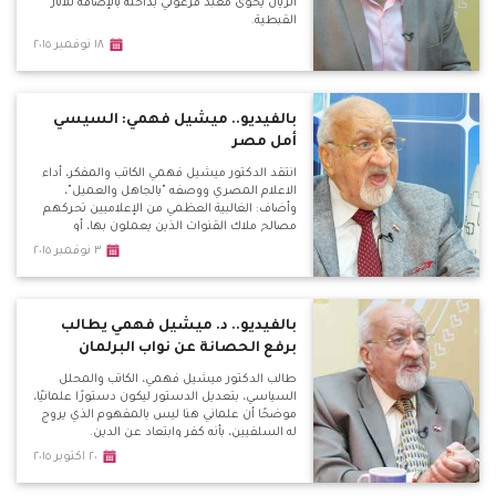
الريان يحوى معبد فرعوني بداخله بالإضافة للآثار
القبطية.
١٨ نوفمبر ٢٠١٥
بالفيديو.. ميشيل فهمي: السيسي
أمل مصر
انتقد الدكتور ميشيل فهمي الكاتب والمفكر، أداء
الاعلام المصري ووصفه "بالجاهل والعميل"،
وأضاف: الغالبية العظمي من الإعلاميين تحركهم
مصالح ملاك القنوات الذين يعملون بها، أو
أجندات خارجية يتلقون أموال نظير تطبيقها.
٣ نوفمبر ٢٠١٥
بالفيديو.. د. ميشيل فهمي يطالب
برفع الحصانة عن نواب البرلمان
طالب الدكتور ميشيل فهمي، الكاتب والمحلل
السياسي، بتعديل الدستور ليكون دستورًا علمانيًا،
موضحًا أن علماني هنا ليس بالمفهوم الذي يروج
له السلفيين، بأنه كفر وابتعاد عن الدين.
٢٠ اكتوبر ٢٠١٥