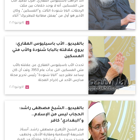
أكد الراهب باسيليوس المقاري، أقرب تلاميذ الأب
متى المسكين، أنه لا يوجد خلافات بين مثلث
الرحمات، البابا شنودة الثالث، و"المسكين"، وكان
الأخير هو أول من "يعمل مطانية للبطريرك" أثناء
زيارته للدير، لافتًا في نفس الوقت إلى أن أتباع البابا
١٤يونيو٢٠١٦
شنودة يصفون الأب متى بـ"المهرطق" وهذا لا
يجوز أبدًا حتى من بطريرك، ولكن يتم بـ"مجمع
كنسي".
بالفيديو.. الأب باسيليوس المقاري:
يروي علاقته بالبابا شنودة والأب متي
المسكين
تحدث الأب باسيليوس المقاري عن علاقته بالأب
متىي المسكين، التى بدأت عام 1953، وقت أن كان
يساعد نظير جيد "البابا شنودة" رئيس تحرير مجلة
مدارس الأحد في إخراج المجلة.
٧يونيو٢٠١٦
بالفيديو.. الشيخ مصطفى راشد:
الحجاب ليس من الإسلام..
و"البغدادي" كافر
فجر الشيخ الأزهري مصطفي راشد، أستاذ
الشريعة الإسلامية ومقارنة الأديان، وخطيب
مسجد سيدنى في أستراليا، مفاجأة من العيار