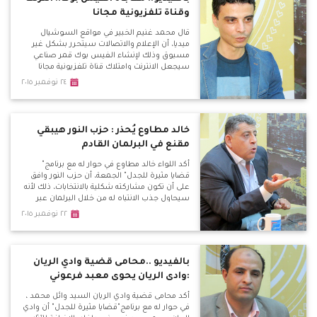
وقناة تلفزيونية مجانا
قال محمد غنيم الخبير في مواقع السوشيال
ميديا، أن الإعلام والاتصالات سيتحرر بشكل غير
مسبوق وذلك لإنشاء الـفيس بوك قمر صناعي
سيجعل الانترنت وامتلاك قناة تلفزيونية مجانا
للعالم كله.
٢٤ نوفمبر ٢٠١٥
خالد مطاوع يُحذر : حزب النور هيبقي
مقنع في البرلمان القادم
أكد اللواء خالد مطاوع في حوار له مع برنامج"
قضايا مثيرة للجدل" الجمعة، أن حزب النور وافق
على أن تكون مشاركته شكلية بالانتخابات، ذلك لأنه
سيحاول جذب الانتباه له من خلال البرلمان عبر
تصرفات وخطب رنانة. وأكد مطاوع أن الانتخابات
٢٢ نوفمبر ٢٠١٥
البرلمانية ليس بها ما يمكن أن نسميه" صمت
إنتخابي" فالجميع يتحدث ويوجه إنتخابيًا حتى أخر
وقت.
بالفيديو ..محامى قضية وادي الريان
:وادى الريان يحوى معبد فرعوني
أكد محامى قضية وادي الريان السيد وائل محمد ،
في حوار له مع برنامج"قضايا مثيرة للجدل" أن وادي