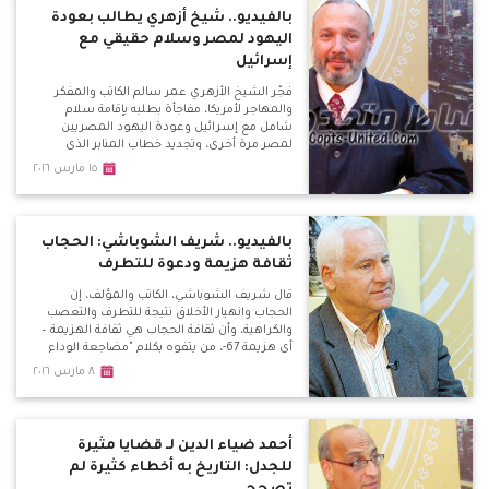
بالفيديو.. شيخ أزهري يطالب بعودة
اليهود لمصر وسلام حقيقي مع
إسرائيل
فجّر الشيخ الأزهري عمر سالم الكاتب والمفكر
والمهاجر لأمريكا، مفاجأة بطلبه بإقامة سلام
شامل مع إسرائيل وعودة اليهود المصريين
لمصر مرة أخري، وتجديد خطاب المنابر الذي
يتحدث عن اليهود، وعودتهم للعيش بالدول
١٥ مارس ٢٠١٦
العربية بكل أمان كما كان بالسابق بعد قتلهم
بأوروبا.
بالفيديو.. شريف الشوباشي: الحجاب
ثقافة هزيمة ودعوة للتطرف
قال شريف الشوباشي، الكاتب والمؤلف، إن
الحجاب وانهيار الأخلاق نتيجة للتطرف والتعصب
والكراهية، وأن ثقافة الحجاب هي ثقافة الهزيمة –
أي هزيمة 67-، من يتفوه بكلام "مضاجعة الوداع
للزوجة" هو مريض نفسياً.
٨ مارس ٢٠١٦
أحمد ضياء الدين لـ قضايا مثيرة
للجدل: التاريخ به أخطاء كثيرة لم