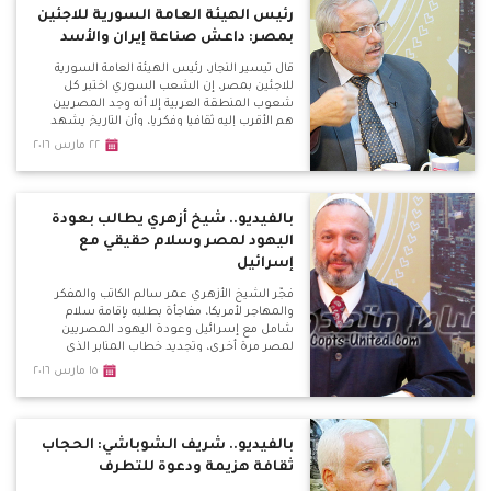
رئيس الهيئة العامة السورية للاجئين
بمصر: داعش صناعة إيران والأسد
قال تيسير النجار، رئيس الهيئة العامة السورية
للاجئين بمصر، إن الشعب السوري اختبر كل
شعوب المنطقة العربية إلا أنه وجد المصريين
هم الأقرب إليه ثقافيا وفكريا، وأن التاريخ يشهد
علي ذلك بأن الوحدة بين المصريين والشام دائما
٢٢ مارس ٢٠١٦
كانت منتصرة، ورؤيتهم وهدفهم وغناءهم
الثقافي وحتى الطائفي واحد.
بالفيديو.. شيخ أزهري يطالب بعودة
اليهود لمصر وسلام حقيقي مع
إسرائيل
فجّر الشيخ الأزهري عمر سالم الكاتب والمفكر
والمهاجر لأمريكا، مفاجأة بطلبه بإقامة سلام
شامل مع إسرائيل وعودة اليهود المصريين
لمصر مرة أخري، وتجديد خطاب المنابر الذي
يتحدث عن اليهود، وعودتهم للعيش بالدول
١٥ مارس ٢٠١٦
العربية بكل أمان كما كان بالسابق بعد قتلهم
بأوروبا.
بالفيديو.. شريف الشوباشي: الحجاب
ثقافة هزيمة ودعوة للتطرف