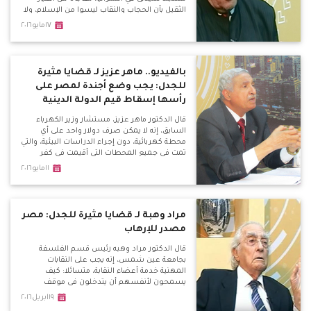
الثقيل بأن الحجاب والنقاب ليسوا من الإسلام، ولا
يوجد دليل بالقرآن عليهم، وطلبه بخضوع رجال
١٧مايو٢٠١٦
الدين لكشف نفسي، وإلغاء قانون ازدراء الأديان.
بالفيديو.. ماهر عزيز لـ قضايا مثيرة
للجدل: يجب وضع أجندة لمصر على
رأسها إسقاط قيم الدولة الدينية
قال الدكتور ماهر عزيز، مستشار وزير الكهرباء
السابق، إنه لا يمكن صرف دولار واحد على أي
محطة كهربائية، دون إجراء الدراسات البيئية، والتي
تمت في جميع المحطات التي أقيمت في كفر
الشيخ أو بني سويف، أو القاهرة الجديدة التي
١١مايو٢٠١٦
ساهمت في حل مشكلة الكهرباء في مصر،
بالإضافة إلى محطات أخرى من أحدث محطات
الكهرباء في العالم.
مراد وهبة لـ قضايا مثيرة للجدل: مصر
مصدر للإرهاب
قال الدكتور مراد وهبه رئيس قسم الفلسفة
بجامعة عين شمس، إنه يجب على النقابات
المهنية خدمة أعضاء النقابة، متسائلا: كيف
يسمحون لأنفسهم أن يتدخلون في موقف
سياسة بالوقوف ضد التطبيع مع إسرائيل، وضد
١٩ابريل٢٠١٦
الدولة؟