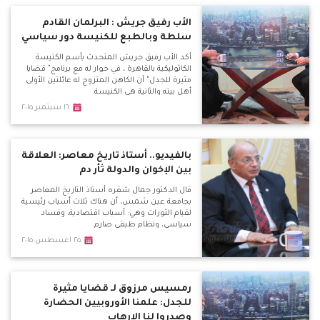
الأب رفيق جريش : البرلمان القادم
سلطة وبالطبع للكنيسة دور سياسي
أكد الأب رفيق جريش المتحدث بأسم الكنيسة
الكاثوليكية بالقاهرة ، في حوار له مع برنامج" قضايا
مثيرة للجدل" أن الكاهن المتزوج له عائلتين الأولى
أهل بيته والثانية هى الكنيسة.
١٦ سبتمبر ٢٠١٥
بالفيديو.. أستاذ تاريخ معاصر: العلاقة
بين الإخوان والدولة ثأر دم
قال الدكتور جمال شقره أستاذ التاريخ المعاصر
بجامعة عين شمس، أن هناك ثلاث أسباب رئيسية
لقيام الثورات وهي: أسباب اقتصادية، وفساد
سياسي، ونظام طبقي صارم.
٢٥ اغسطس ٢٠١٥
رمسيس مرزوق لـ قضايا مثيرة
للجدل: علمنا الأوروبيين الحضارة
وصدروا لنا الإرهاب