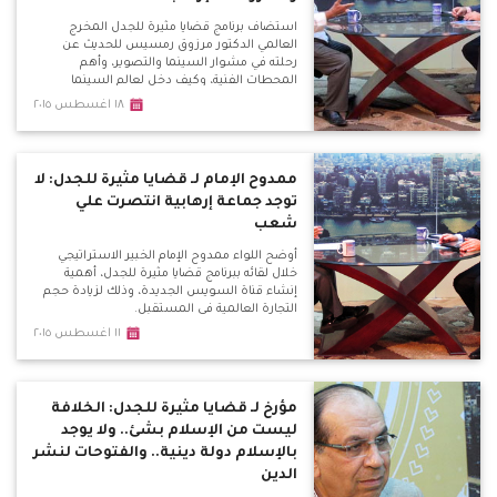
استضاف برنامج قضايا مثيرة للجدل المخرج
العالمي الدكتور مرزوق رمسيس للحديث عن
رحلته في مشوار السينما والتصوير، وأهم
المحطات الفنية، وكيف دخل لعالم السينما
والتصوير.
١٨ اغسطس ٢٠١٥
ممدوح الإمام لـ قضايا مثيرة للجدل: لا
توجد جماعة إرهابية انتصرت علي
شعب
أوضح اللواء ممدوح الإمام الخبير الاستراتيجي
خلال لقائه ببرنامج قضايا مثيرة للجدل، أهمية
إنشاء قناة السويس الجديدة، وذلك لزيادة حجم
التجارة العالمية في المستقبل.
١١ اغسطس ٢٠١٥
مؤرخ لـ قضايا مثيرة للجدل: الخلافة
ليست من الإسلام بشئ.. ولا يوجد
بالإسلام دولة دينية.. والفتوحات لنشر
الدين