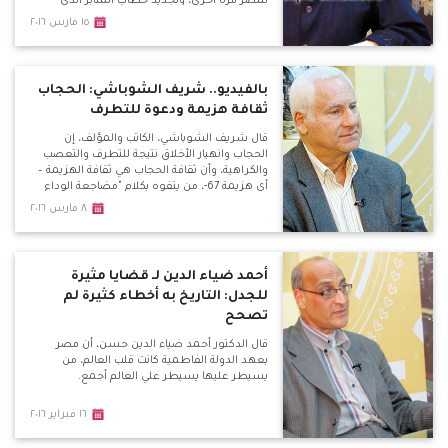
لمصر مرة أخري، وتجديد خطاب المنابر الذي
يتحدث عن اليهود، وعودتهم للعيش بالدول
١٥ مارس ٢٠١٦
العربية بكل أمان كما كان بالسابق بعد قتلهم
بأوروبا.
بالفيديو.. شريف الشوباشي: الحجاب
ثقافة هزيمة ودعوة للتطرف
قال شريف الشوباشي، الكاتب والمؤلف، إن
الحجاب وانهيار الأخلاق نتيجة للتطرف والتعصب
والكراهية، وأن ثقافة الحجاب هي ثقافة الهزيمة –
أي هزيمة 67-، من يتفوه بكلام "مضاجعة الوداع
للزوجة" هو مريض نفسياً.
٨ مارس ٢٠١٦
أحمد ضياء الدين لـ قضايا مثيرة
للجدل: التاريخ به أخطاء كثيرة لم
تصحح
قال الدكتور أحمد ضياء الدين حسن، أن مصر
بعهد الدولة الفاطمية كانت قلب العالم، من
يسيطر عليها يسيطر علي العالم أجمع.
١٦ فبراير ٢٠١٦