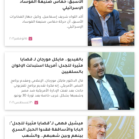
الأسبق: حماس صنيعة الموساد
الإسرائيلي
أكد اللواء شريف إسماعيل، وكيل جهاز المخابرات
الأسبق، أن حركة حماس صنيعة الموساد
الإسرائيلي،
١٥نوفمبر٢٠١٦
بالفيديو.. مايكل مورجان لـ قضايا
مثيرة للجدل: أمريكا استبدلت الإخوان
بالسلفيين
قال الدكتور مايكل مورجان، الإعلامي ومقدم برنامج
النبض الأمريكي، إنه فكرة تقديم برنامج تلفزيوني
جاءت بعد تعنت الإدارة الأمريكية ضد مصر
وشعبها بشكل غريب خاصة بعد ثورة 30 يونيو.
٣٠اغسطس٢٠١٦
ميشيل فهمى لـ"قضايا مثيرة للجدل":
البابا والأساقفة فقدوا الحبل السري
بينهم وبين شعبهم.. والشعب