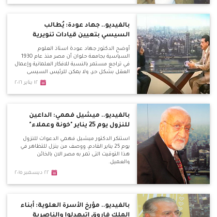
بالفيديو.. جهاد عودة: يُطالب
السيسي بتعيين قيادات تنويرية
أوضح الدكتور جهاد عودة استاذ العلوم
السياسية بجامعة حلوان أن مصر منذ عام 1930
في تراجع مستمر بالنسبة للافكار العلمانية وإعمال
العقل بشكل حر، ولا يمكن للرئيس السيسي
القفز علي هذا الكم الهائل من التراكمات في فترة
١٢ يناير ٢٠١٦
قصيرة، ولكن علينا أن نبدأ في بناء فكر حر
ومستنير.
بالفيديو.. ميشيل فهمي: الداعين
للنزول يوم 25 يناير "خونة وعملاء"
استنكر الدكتور ميشيل فهمي الدعوات للنزول
يوم 25 يناير القادم، ووصف من ينزل للتظاهر في
هذا التوقيت التى تمر به مصر الان بالخائن
والعميل.
٢٢ ديسمبر ٢٠١٥
بالفيديو.. مؤرخ الأسرة العلوية: أبناء
الملك فاروق اتبهدلوا والناصرية