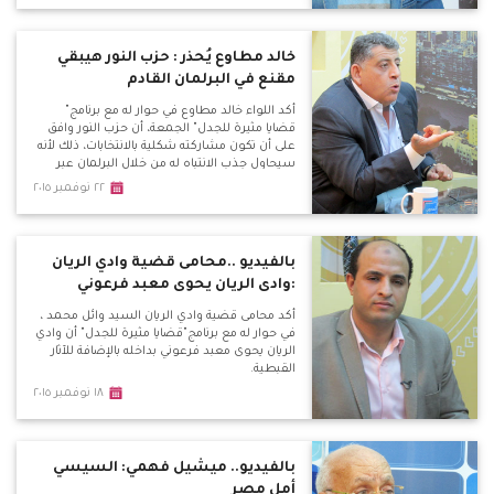
خالد مطاوع يُحذر : حزب النور هيبقي
مقنع في البرلمان القادم
أكد اللواء خالد مطاوع في حوار له مع برنامج"
قضايا مثيرة للجدل" الجمعة، أن حزب النور وافق
على أن تكون مشاركته شكلية بالانتخابات، ذلك لأنه
سيحاول جذب الانتباه له من خلال البرلمان عبر
تصرفات وخطب رنانة. وأكد مطاوع أن الانتخابات
٢٢ نوفمبر ٢٠١٥
البرلمانية ليس بها ما يمكن أن نسميه" صمت
إنتخابي" فالجميع يتحدث ويوجه إنتخابيًا حتى أخر
وقت.
بالفيديو ..محامى قضية وادي الريان
:وادى الريان يحوى معبد فرعوني
أكد محامى قضية وادي الريان السيد وائل محمد ،
في حوار له مع برنامج"قضايا مثيرة للجدل" أن وادي
الريان يحوى معبد فرعوني بداخله بالإضافة للآثار
القبطية.
١٨ نوفمبر ٢٠١٥
بالفيديو.. ميشيل فهمي: السيسي
أمل مصر