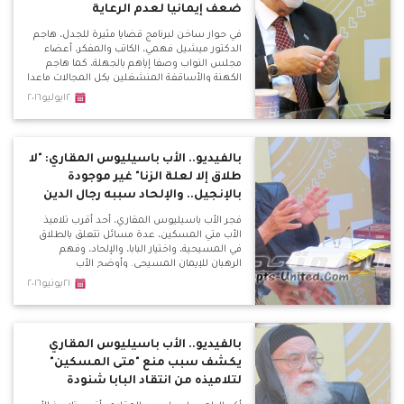
ضعف إيمانيا لعدم الرعاية
في حوار ساخن لبرنامج قضايا مثيرة للجدل، هاجم
الدكتور ميشيل فهمي، الكاتب والمفكر، أعضاء
مجلس النواب وصفا إياهم بالجهلة، كما هاجم
الكهنة والأساقفة المنشغلين بكل المجالات ماعدا
رعاية الشعب، وحذر من مؤامرة الفتنة بين
١٢يوليو٢٠١٦
المسلمين والمسيحيين.
بالفيديو.. الأب باسيليوس المقاري: "لا
طلاق إلا لعلة الزنا" غير موجودة
بالإنجيل.. والإلحاد سببه رجال الدين
فجر الأب باسيليوس المقاري، أحد أقرب تلاميذ
الأب متي المسكين، عدة مسائل تتعلق بالطلاق
في المسيحية، واختيار البابا، والإلحاد، وفهم
الرهبان للإيمان المسيحي. وأوضح الأب
باسيليوس، خلال لقائه ببرنامج قضايا مثيرة للجدل
٢١يونيو٢٠١٦
المذاع كل ثلاثاء علي موقع الأقباط متحدون، أن
عبارة "لا طلاق إلا لعله الزنا" غير موجودة بالكتاب
المقدس، وتحدي من يأتي بها بأن يعطيه مليون
جنيه.
بالفيديو.. الأب باسيليوس المقاري
يكشف سبب منع "متى المسكين"
لتلاميذه من انتقاد البابا شنودة