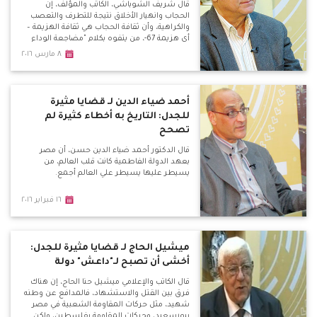
قال شريف الشوباشي، الكاتب والمؤلف، إن
الحجاب وانهيار الأخلاق نتيجة للتطرف والتعصب
والكراهية، وأن ثقافة الحجاب هي ثقافة الهزيمة –
أي هزيمة 67-، من يتفوه بكلام "مضاجعة الوداع
للزوجة" هو مريض نفسياً.
٨ مارس ٢٠١٦
أحمد ضياء الدين لـ قضايا مثيرة
للجدل: التاريخ به أخطاء كثيرة لم
تصحح
قال الدكتور أحمد ضياء الدين حسن، أن مصر
بعهد الدولة الفاطمية كانت قلب العالم، من
يسيطر عليها يسيطر علي العالم أجمع.
١٦ فبراير ٢٠١٦
ميشيل الحاج لـ قضايا مثيرة للجدل:
أخشى أن تصبح لـ"داعش" دولة
قال الكاتب والإعلامي ميشيل حنا الحاج، إن هناك
فرق بين القتل والاستشهاد، فالمدافع عن وطنه
شهيد، مثل حركات المقاومة الشعبية في مصر
ببورسعيد، وحركات المقاومة بفلسطين، ولكن