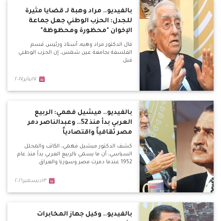
بالفيديو.. مراد وهبة لـ قضايا مثيرة
للجدل: الحزب الوطني جعل جماعة
الإخوان "محظورة ومحظوظة"
قال الدكتور مراد وهبه، أستاذ ورئيس قسم
الفلسفة بجامعة عين شمس، إن الحزب الوطني
قبل
١٧يناير٢٠١٧
بالفيديو.. ميشيل فهمي: الربيع
العربي بدأ منذ 52.. وعبدالناصر دمر
مصر ثقافياً واقتصادياً
كشف الدكتور ميشيل فهمي، الكاتب والمحلل
السياسي، أن ما يسمي بالربيع العربي بدأ منذ عام
1952 عندما دمرت مصر وسوريا والعراق.
١٣ديسمبر٢٠١٦
بالفيديو.. وكيل جهاز المخابرات