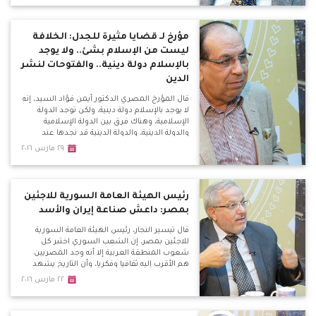
بالسياسات الأمريكية في عدة ملفات.
مؤرخ لـ قضايا مثيرة للجدل: الخلافة
ليست من الإسلام بشئ.. ولا يوجد
بالإسلام دولة دينية.. والفتوحات لنشر
الدين
قال المؤرخ المصري الدكتور أيمن فؤاد السيد، إنه
لا يوجد بالإسلام دولة دينية، ولكن توجد الدولة
الإسلامية، وهناك فرق بين الدولة الإسلامية
والدولة الدينية، والدولة الدينية قد نجدها عند
الشيعة.
٢٩ مارس ٢٠١٦
رئيس الهيئة العامة السورية للاجئين
بمصر: داعش صناعة إيران والأسد
قال تيسير النجار، رئيس الهيئة العامة السورية
للاجئين بمصر، إن الشعب السوري اختبر كل
شعوب المنطقة العربية إلا أنه وجد المصريين
هم الأقرب إليه ثقافيا وفكريا، وأن التاريخ يشهد
علي ذلك بأن الوحدة بين المصريين والشام دائما
٢٢ مارس ٢٠١٦
كانت منتصرة، ورؤيتهم وهدفهم وغناءهم
الثقافي وحتى الطائفي واحد.