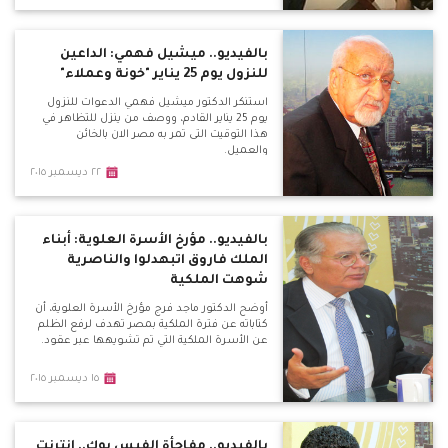
ومستنير.
بالفيديو.. ميشيل فهمي: الداعين
للنزول يوم 25 يناير "خونة وعملاء"
استنكر الدكتور ميشيل فهمي الدعوات للنزول
يوم 25 يناير القادم، ووصف من ينزل للتظاهر في
هذا التوقيت التى تمر به مصر الان بالخائن
والعميل.
٢٢ ديسمبر ٢٠١٥
بالفيديو.. مؤرخ الأسرة العلوية: أبناء
الملك فاروق اتبهدلوا والناصرية
شوهت الملكية
أوضح الدكتور ماجد فرج مؤرخ الأسرة العلوية، أن
كتاباته عن فترة الملكية بمصر تهدف لرفع الظلم
عن الأسرة الملكية التي تم تشويهها عبر عقود.
١٥ ديسمبر ٢٠١٥
بالفيديو.. مفاجأة الفيس بوك.. انترنت