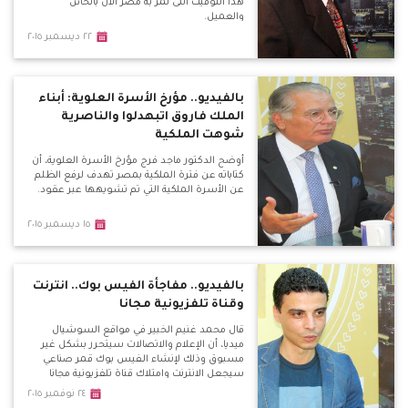
هذا التوقيت التى تمر به مصر الان بالخائن
والعميل.
٢٢ ديسمبر ٢٠١٥
بالفيديو.. مؤرخ الأسرة العلوية: أبناء
الملك فاروق اتبهدلوا والناصرية
شوهت الملكية
أوضح الدكتور ماجد فرج مؤرخ الأسرة العلوية، أن
كتاباته عن فترة الملكية بمصر تهدف لرفع الظلم
عن الأسرة الملكية التي تم تشويهها عبر عقود.
١٥ ديسمبر ٢٠١٥
بالفيديو.. مفاجأة الفيس بوك.. انترنت
وقناة تلفزيونية مجانا
قال محمد غنيم الخبير في مواقع السوشيال
ميديا، أن الإعلام والاتصالات سيتحرر بشكل غير
مسبوق وذلك لإنشاء الـفيس بوك قمر صناعي
سيجعل الانترنت وامتلاك قناة تلفزيونية مجانا
للعالم كله.
٢٤ نوفمبر ٢٠١٥