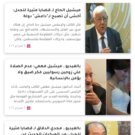
ميشيل الحاج لـ قضايا مثيرة للجدل:
أخشى أن تصبح لـ"داعش" دولة
قال الكاتب والإعلامي ميشيل حنا الحاج، إن هناك
فرق بين القتل والاستشهاد، فالمدافع عن وطنه
شهيد، مثل حركات المقاومة الشعبية في مصر
ببورسعيد، وحركات المقاومة بفلسطين، ولكن
الدواعش الذين يفجرون أنفسهم وسط الأبرياء
٩ فبراير ٢٠١٦
ليسوا شهداء ومغرر بهم من اجل الجنة وحور
العين.
بالفيديو.. ميشيل فهمي: عدم الصلاة
علي زوجين رسوليين فكر ضيق ولا
يؤمن بالإنسانية
أشاد الدكتور ميشيل فهمي الكاتب والباحث، بأداء
الرئيس السيسي علي كل المستويات داخليا
وخارجيا، وإقامته العديد من المشاريع القومية مثل
محور قناة السويس واستصلاح ملايين الأفدنة
وإنشاء المزارع السمكية وإنشاء محطة الضبعة
٢ فبراير ٢٠١٦
النووية وغيرها من المشروعات التي سنجني
ثمارها بعد سنوات قليلة.
بالفيديو.. مجدي الدقاق لـ قضايا مثيرة
للجدل: من المبكيات الحديث عن