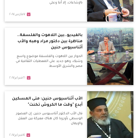
بالإشاعات، إلا أننا وعلي
٧مارس٢٠١٧
بالفيديو..بين اللاهوت والفلسفة..
مناظرة بين دكتور مراد وهبه والأب
أثناسيوس حنين
الحوار بين اللاهوت والفلسفة موضوع واسع
وشيك، وهو جديد علي المعطيات الثقافية في
مصر والشرق الأوسط.
٢١فبراير٢٠١٧
الأب أثناسيوس حنين: متى المسكين
أبدع "وقت ما الكروش تخنت"
قال الأب الدكتور أثناسيوس حنين، إن العصور
الوسطي بأوروبا كان هناك معركة بين العقل
والإيمان
١٤فبراير٢٠١٧