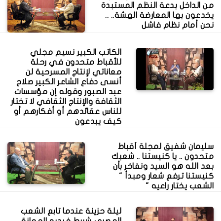
من الداخل بدعة النظم المستبدة
يخدعون بها المعارضة الهشة.. ..
نحن أمام نظام فاشل
الكاتب الكبير نسيم مجلي
للأقباط متحدون في رحلة
معاناتي لإنتاج المسرحية لن
أنسى دفاع الشاعر الكبير صلاح
عبد الصبور وقوله إن مؤسسات
الثقافة والإنتاج الثقافي لا تختار
للناس عقائدهم أو أفكارهم أو
كيف يبدعون
سليمان شفيق لمجلة أقباط
متحدون .. يا كنيستنا .. شعبك
بعد الله هو السيد ونفاخر بأن
كنيستنا ترفع شعار ومبدأ "
الشعب يختار راعيه "
ليلة حزينة عندما تابع الشعب
المصري شريط فيديو المهانة