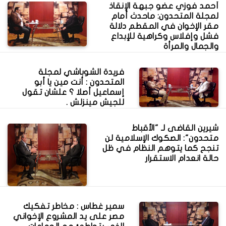
أحمد فوزي عضو جبهة الإنقاذ
لمجلة المتحدون: ماحدث أمام
مقر الإخوان في المقطم دلالة
فشل وإفلاس وكراهية للإبداع
والجمال والمرأة
فريدة الشوباشي لمجلة
المتحدون : أنت مين يا أبو
إسماعيل أصلا ؟ علشان تقول
للجيش مينزلش .
شيرين القاضى لـ "الأقباط
متحدون": الصكوك الإسلامية لن
تنجح كما يتوهم النظام في ظل
حالة انعدام الاستقرار
سمير غطاس : مخاطر تفكيك
مصر على يد المشروع الإخواني