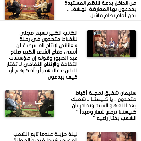
من الداخل بدعة النظم المستبدة
يخدعون بها المعارضة الهشة.. ..
نحن أمام نظام فاشل
الكاتب الكبير نسيم مجلي
للأقباط متحدون في رحلة
معاناتي لإنتاج المسرحية لن
أنسى دفاع الشاعر الكبير صلاح
عبد الصبور وقوله إن مؤسسات
الثقافة والإنتاج الثقافي لا تختار
للناس عقائدهم أو أفكارهم أو
كيف يبدعون
سليمان شفيق لمجلة أقباط
متحدون .. يا كنيستنا .. شعبك
بعد الله هو السيد ونفاخر بأن
كنيستنا ترفع شعار ومبدأ "
الشعب يختار راعيه "
ليلة حزينة عندما تابع الشعب
المصري شريط فيديو المهانة