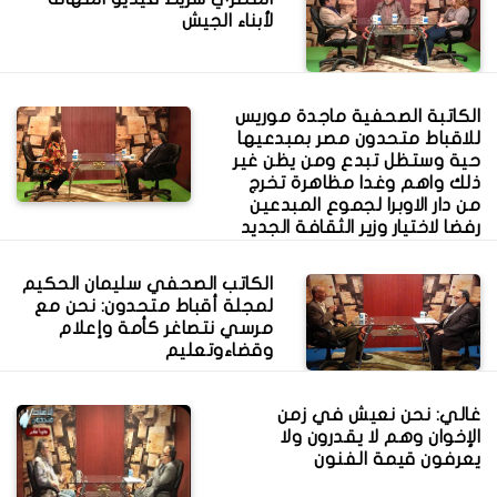
لأبناء الجيش
الكاتبة الصحفية ماجدة موريس
للاقباط متحدون مصر بمبدعيها
حية وستظل تبدع ومن يظن غير
ذلك واهم وغدا مظاهرة تخرج
من دار الاوبرا لجموع المبدعين
رفضا لاختيار وزير الثقافة الجديد
الكاتب الصحفي سليمان الحكيم
لمجلة أقباط متحدون: نحن مع
مرسي نتصاغر كأمة وإعلام
وقضاءوتعليم
غالي: نحن نعيش في زمن
الإخوان وهم لا يقدرون ولا
يعرفون قيمة الفنون