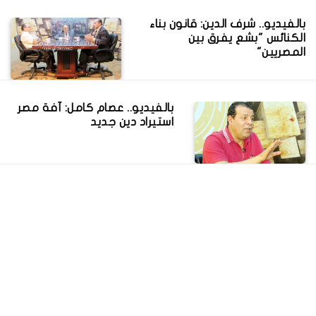
بالفيديو.. شرف الدين: قانون بناء
الكنائس "بشع يفرق بين
المصريين"
بالفيديو.. عصام كامل: آفة مصر
استيراد دين جديد