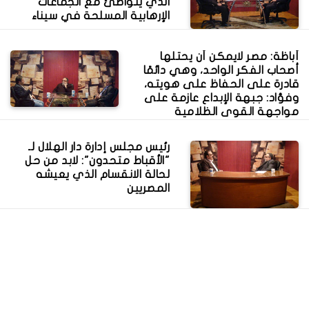
الذي يتواطئ مع الجماعات
الإرهابية المسلحة في سيناء
أباظة: مصر لايمكن أن يحتلها
أصحاب الفكر الواحد، وهي دائمًا
قادرة على الحفاظ على هويته،
وفؤاد: جبهة الإبداع عازمة على
مواجهة القوى الظلامية
رئيس مجلس إدارة دار الهلال لـ
"الأقباط متحدون": لابد من حل
لحالة الانقسام الذي يعيشه
المصريين
حافظ لمجلة الأقباط متحدون:
مشروع تنظيم التظاهر، جاء في
التوقيت الخطأ، "واستثمارًا
لوجود مجلس أغلبيته تنتمي
لعشيرة "اللسلطان