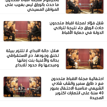
بالخرطوم لمجلة أقباط متحدون:
ما حدث بالوراق ليس بغريب على
المواطن المسيحي
شارل فؤاد لمجلة اقباط متحدون:
حادث الوراق جاء نتيجة لتراخي
الدولة في حماية الأقباط
هلال: حالة الابداع، لا تلتزم ببيئة
تخنق وجودها، دع الاستقراطي
بحاله والأغنية بنت زمانها
ومبدعها ولا حدود للابداع
احتفالية مجلة الاقباط متحدون
مع د طارق سمير والشاب شادي
الشريعي مناسبة الاحتفال بمرور
40 سنة على انتصارات اكتوبر
المجيدة