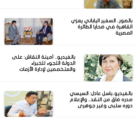
بالصور.. السفير الياباني يعزي
القاهرة في ضحايا الطائرة
المصرية
بالفيديو.. أمينة النقاش: على
الدولة اللجوء للخبراء
والمتخصصين لإدارة الأزمات
بالفيديو..باسل عادل: السيسي
صدره ضاق من النقد.. والإعلام
دوره سلبى وغير جوهرى