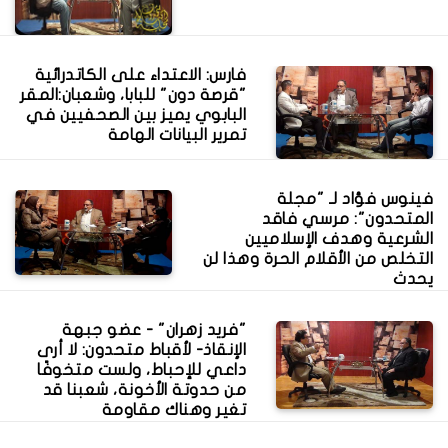
فارس: الاعتداء على الكاتدرائية
"قرصة دون" للبابا، وشعبان:المقر
البابوي يميز بين الصحفيين في
تمرير البيانات الهامة
فينوس فؤاد لـ "مجلة
المتحدون": مرسي فاقد
الشرعية وهدف الإسلاميين
التخلص من الأقلام الحرة وهذا لن
يحدث
"فريد زهران" - عضو جبهة
الإنقاذ- لأقباط متحدون: لا أرى
داعي للإحباط، ولست متخوفًا
من حدوتة الأخونة، شعبنا قد
تغير وهناك مقاومة