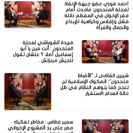
أحمد فوزي عضو جبهة الإنقاذ
لمجلة المتحدون: ماحدث أمام
مقر الإخوان في المقطم دلالة
فشل وإفلاس وكراهية للإبداع
والجمال والمرأة
فريدة الشوباشي لمجلة
المتحدون : أنت مين يا أبو
إسماعيل أصلا ؟ علشان تقول
للجيش مينزلش .
شيرين القاضى لـ "الأقباط
متحدون": الصكوك الإسلامية لن
تنجح كما يتوهم النظام في ظل
حالة انعدام الاستقرار
سمير غطاس : مخاطر تفكيك
مصر على يد المشروع الإخواني