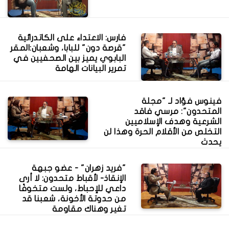
فارس: الاعتداء على الكاتدرائية
"قرصة دون" للبابا، وشعبان:المقر
البابوي يميز بين الصحفيين في
تمرير البيانات الهامة
فينوس فؤاد لـ "مجلة
المتحدون": مرسي فاقد
الشرعية وهدف الإسلاميين
التخلص من الأقلام الحرة وهذا لن
يحدث
"فريد زهران" - عضو جبهة
الإنقاذ- لأقباط متحدون: لا أرى
داعي للإحباط، ولست متخوفًا
من حدوتة الأخونة، شعبنا قد
تغير وهناك مقاومة