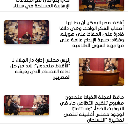
الذي يتواطئ مع الجماعات
الإرهابية المسلحة في سيناء
أباظة: مصر لايمكن أن يحتلها
أصحاب الفكر الواحد، وهي دائمًا
قادرة على الحفاظ على هويته،
وفؤاد: جبهة الإبداع عازمة على
مواجهة القوى الظلامية
رئيس مجلس إدارة دار الهلال لـ
"الأقباط متحدون": لابد من حل
لحالة الانقسام الذي يعيشه
المصريين
حافظ لمجلة الأقباط متحدون:
مشروع تنظيم التظاهر، جاء في
التوقيت الخطأ، "واستثمارًا
لوجود مجلس أغلبيته تنتمي
لعشيرة "اللسلطان