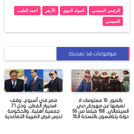
الرئيس السيسي
المولد النبوي
الأزهر
أحمد الطيب
السيسي
موضوعات قد تعجبك
بالصور.. 10 معلومات لا
مصر في أسبوع.. وقف
تعرفها عن مهرجان دبي
استيراد القطن.. وحل 71
السينمائي.. 156 فيلماً من 55
جمعية أهلية.. والحكومة
دولة يتنافسون بالنسخة الـ13
تدرس فرض الضريبة التصاعدية