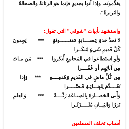
يقدِّمونَه، وإذا أتوا بجديدٍ فإنما هو الرثاثةُ والضحالةُ
والثرثرةُ".
واستشهد بأبيات "شوقي" التي تقول:
لا تَحذُ حَذوَ عِصــــابَةٍ مَفتـــــــونَةٍ *** يَجِدونَ
كُلَّ قَديمِ شَيءٍ مُنكَــرا
وَلَوِ استَطاعوا في المَجامِعِ أَنكَروا *** مَن مـاتَ
مِن آبائِهِم أَو عُمِّــــرا
مِن كُلِّ ماضٍ في القَديمِ وَهَدمِــــهِ *** وَإِذا
تَقَــــدَّمَ لِلبِنـــايَـةِ قَـصَّـــــرا
وَأَتى الحَضــارَةَ بِالصِنـاعَةِ رَثَّــــةً *** وَالعِلمِ
نَزرًا وَالبَيــانِ مُثَـــــرْثَـرا
أسباب تخلف المسلمين