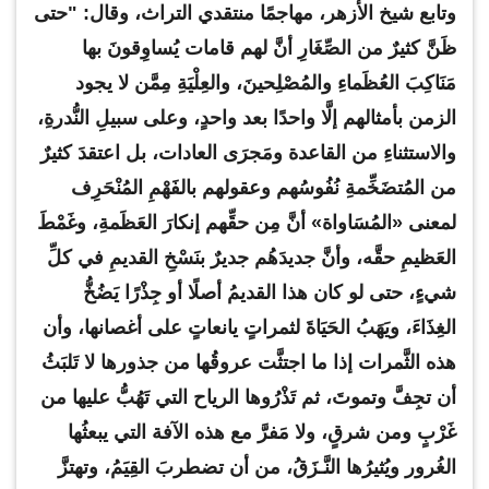
وتابع شيخ الأزهر، مهاجمًا منتقدي التراث، وقال: "حتى
ظَنَّ كثيرٌ من الصِّغَارِ أنَّ لهم قامات يُساوِقونَ بها
مَنَاكِبَ العُظَماءِ والمُصْلِحينَ، والعِلْيَةِ مِمَّن لا يجود
الزمن بأمثالهم إلَّا واحدًا بعد واحدٍ، وعلى سبيلِ النُّدرةِ،
والاستثناءِ من القاعدة ومَجرَى العادات، بل اعتقدَ كثيرٌ
من المُتضَخِّمةِ نُفُوسُهم وعقولهم بالفَهْمِ المُنْحَرِف
لمعنى «المُسَاواة» أنَّ مِن حقِّهم إنكارَ العَظَمةِ، وغَمْطَ
العَظيمِ حقَّه، وأنَّ جديدَهُم جديرٌ بنَسْخِ القديمِ في كلِّ
شيءٍ، حتى لو كان هذا القديمُ أصلًا أو جِذْرًا يَضُخُّ
الغِذَاءَ، ويَهَبُ الحَيَاةَ لثمراتٍ يانعاتٍ على أغصانها، وأن
هذه الثَّمرات إذا ما اجتثَّت عروقُها من جذورها لا تَلبَثُ
أن تجِفَّ وتموتَ، ثم تَذْرُوها الرياح التي تَهُبُّ عليها من
غَرْبٍ ومن شرقٍ، ولا مَفرَّ مع هذه الآفة التي يبعثُها
الغُرور ويُثيرُها النَّـزَقُ، من أن تضطربَ القِيَمُ، وتهتزَّ