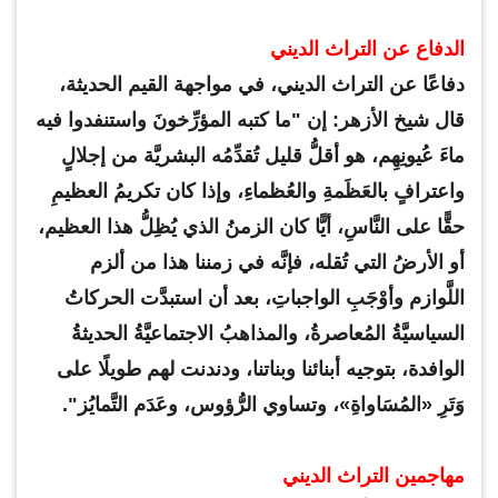
الدفاع عن التراث الديني
دفاعًا عن التراث الديني، في مواجهة القيم الحديثة،
قال شيخ الأزهر: إن "ما كتبه المؤرِّخونَ واستنفدوا فيه
ماءَ عُيونِهِم، هو أقلُّ قليل تُقدِّمُه البشريَّة من إجلالٍ
واعترافٍ بالعَظَمةِ والعُظماءِ، وإذا كان تكريمُ العظيمِ
حقًّا على النَّاسِ، أيًّا كان الزمنُ الذي يُظِلُّ هذا العظيم،
أو الأرضُ التي تُقله، فإنَّه في زمننا هذا من ألزم
اللَّوازم وأوْجَبِ الواجباتِ، بعد أن استبدَّت الحركاتُ
السياسيَّةُ المُعاصرةُ، والمذاهبُ الاجتماعيَّةُ الحديثةُ
الوافدة، بتوجيه أبنائنا وبناتنا، ودندنت لهم طويلًا على
وَتَرِ «المُسَاواةِ»، وتساوي الرُّؤوس، وعَدَم التَّمايُز".
مهاجمين التراث الديني