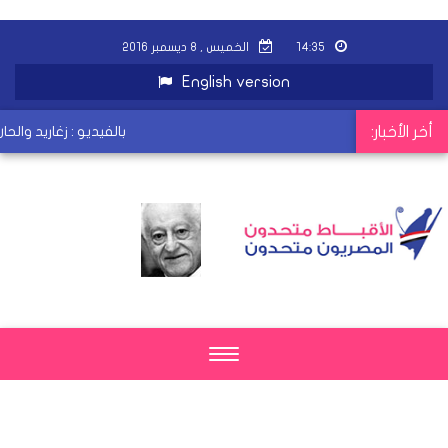
١٤:٣٥
الخميس , ٨ ديسمبر ٢٠١٦
English version
أخر الأخبار:
بالفيديو : زغاريد والح
Toggle
navigation