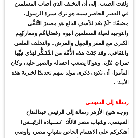
ولفت الطيب، إلى أن التخلف الذي أصاب المسلمين
في العصر الحاضر سببه هو ترك سيرة الرسول،
مضيفًا: "لَمْ يَعُد للأسفِ البالغِ هو مصدرَ التَّلقِّي
والتوجيه لحياة المسلمين اليوم وقضاياهُم ومعاركِهِم
الكبرى مع الفقر والجهل والمرض.. والتخلف العلمي
والثقافي، وقد جَنَتْ هذه الأُمَّة من التَّـنَـكُّر لهَدْي نبيِّها
ثمراتٍ مُرَّة، وهوانًا يصعب احتماله والصبر عليه، وكان
المأمول أن تكون ذكرى مولد نبيهم تجديدًا لخيرية هذه
الأمة".
رسالة إلى السيسي
ووجه شيخ الأزهر رسالة إلى الرئيس عبدالفتاح
السيسي، وشباب مصر قائلًا: "ســـيادة الرئيــس!
أشكركم على الاهتمام الخاص بشبابِ مصر، وأوصي