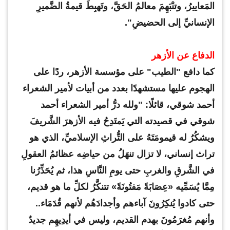
المَعاييرُ، وتنْبَهِمَ معالمُ الحَقَّ، وتَهبِطَ قيمةُ الضَّميرِ
الإنسانيِّ إلى الحضيضِ".
الدفاع عن الأزهر
كما دافع "الطيب" على مؤسسة الأزهر، ردًا على
الهجوم عليها مستشهدًا بعدد من أبيات لأمير الشعراء
أحمد شوقي، قائلًا: "ولله درُّ أمير الشعراء أحمد
شوقي في قصيدته التي يَمتَدِحُ فيه الأزهرَ الشَّريفَ
ويشكُرُ له قيمومَتَهُ على التُّراثِ الإسلاميِّ، الذي هو
تراث إنساني، لا تزال تنهَلُ من حياضِه عظائمُ العقولِ
في الشَّرقِ والغربِ حتى يومِ النَّاسِ هذا، ثم يُحَذِّرُنا
مِمَّا يُسَمِّيه «عِصَابَةً مَفتُونَةً» تتنكَّرُ لكلِّ ما هو قديم،
حتى كادوا يُنكِرُونَ آباءهم وأجدادَهُم لأنهم قُدَمَاء..
وأنهم مُغرَمُونَ بهدم القديم، وليس في أيدِيهِم جديدٌ