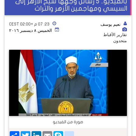
بالفيديو.. 5 رسائل وجهها شيخ الأزهر إلى
السيسي ومهاجمين الأزهر والتراث
نعيم يوسف
٢٣: ٠٧ م +02:00 CEST
الخميس ٨ ديسمبر ٢٠١٦
تقارير الأقباط
متحدون
صورة من الفيديو
Share
Twitter
LinkedIn
google_bookmarks
Email
Skype