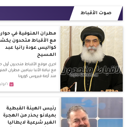
صوت الأقباط
مطران المنوفية في حواره
مع الأقباط متحدون يكش
كواليس عودة رانيا عبد
المسيح
اجري موقع الأقباط متحدون أول حو
مع نيافة الأنبا بنيامين مطران المن
منذ أزمة فيروس كورونا
٢١يوليو٢٠٢٠
رئيس الهيئة القبطية
بميلانو يحذر من الهجرة
الغير شرعية لايطاليا