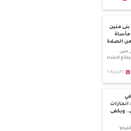
بنى منين
مأساة
من الصلاة
 منين
ائع الاعتداء
٢٢ابريل٢٠١٨
في
 انجازات
. ويكفى
أقباط"