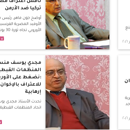
ناقش اعتراف مصر
تركيا ضد الأرمن
أوضح جون ماهر، رئيس 
الأوفيد المصرية الفرنسي
نع
الأوروبي تجاه ثورة 30 يونيو تغيير
مجدي يوسف منسق
المنظمات القبطية
:نضغط على الأورب
ان
للاعتراف بالإخوان
إرهابية
ية
تحدث الأستاذ مجدي ي
جد
اتحاد المنظمات القبطية