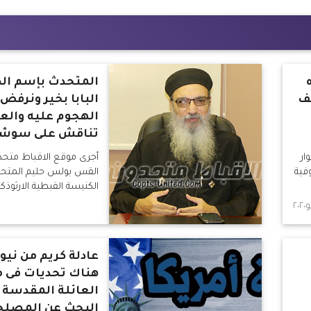
المتحدث بإسم ال
ف
البابا بخير ونرفض
الهجوم عليه والعق
تناقش على سوشيا
ار
أجرى موقع الاقباط متحد
وفية
القس بولس حليم المتح
الكنيسة القبطية الارثوذ
عادلة كريم من نيوي
هناك تحديات فى 
العائلة المقدسة 
البحث عن المصلح