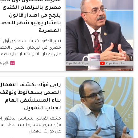
شريف سبعاوى اول نائب
مصرى بالبرلمان الكندى
ينجح فى اصدار قانون
باعتبار يوليو شهر للحضا
المصرية
نجح الدكتور شريف سبعاوى أول نا
مصرى فى البرلمان الكندى ، الحص
على اصدار قانون باعتبار قرار بتخ
يوليو من كل عام شهرًا للتراث
١٤يوليو٢٠١٩
راجى فؤاد يكشف الاهمال
الصحى بسمالوط وتوقف
بناء المستشفى العام
لغياب التمويل
كشف القيادى السياسى الدكتور را
فؤاد بمركز سمالوط بمحافظة المني
عن كوارث الاهمال