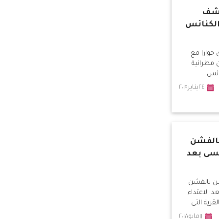
كشف
الكنائس
حوارا مع
مطرانية
ائس
٢٤يناير٢٠١٩
بالفشن
سى بعد
ين بالفشن
 الاعتداء
رية التى
١١مايو٢٠١٨