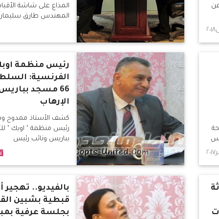
عن
المذاع على شاشة الأقبا
المهندس طارق سليمان
رئيس منظمة اوب
الفرنسية: السلط
66 مسجد بباريس
الإرهاب
كشف الأستاذ ممدوح وه
حة
رئيس منظمة " اوبك " للت
ئس
بباريس ونائب رئيس
ة
بالفيديو.. تهجير 
قبطية بشبين القن
ت
بجلسة عرفية بمبا