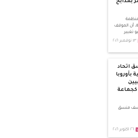
 بمذابح
منظمة
ة، أن الموقف
١٣ نوفمبر ٢٠١٦
 اتحاد
 بأوروبا
يين
 كجماعة
وسف منسق
٢٦ اكتوبر ٢٠١٦