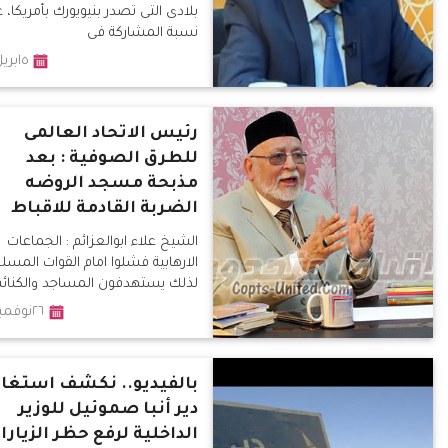
بلادى التى تصدر بنيويورك بأمريكا، 
نسبة المشاركة فى
٥ابريل٢٠١٨
رئيس الاتحاد العالمى
للطرق الصوفية : بعد
مذبحة مسجد الروضه
الضربة القادمة للاقباط
الشيخ علاء ابوالعزائم : الجماعات
الارهابية فشلوا امام القوات المسل
لذلك يستهدفون المساجد والكنا
٢٦نوفمبر٢٠١٧
بالفيديو.. نكشف استغاث
دير أنبا صموئيل للوزير
الداخلية لرفع حظر الزيارا