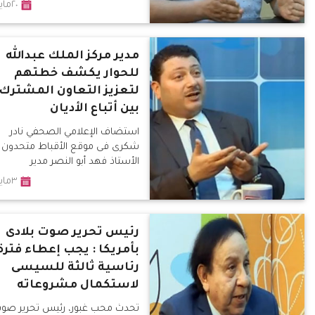
٢٠مايو٢٠١٨
مدير مركز الملك عبدالله
للحوار يكشف خطتهم
لتعزيز التعاون المشترك
بين أتباع الأديان
استضاف الإعلامي الصحفي نادر
شكرى فى موقع الأقباط متحدون
الأستاذ فهد أبو النصر مدير
٣مايو٢٠١٨
رئيس تحرير صوت بلادى
بأمريكا : يجب إعطاء فترة
رئاسية ثالثة للسيسى
لاستكمال مشروعاته
تحدث محب غبور، رئيس تحرير صو