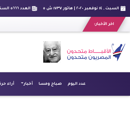
السبت , ١٤ نوفمبر ٢٠٢٠ | هاتور ١٧٣٧ ش ٥
العدد ٥٦٦٦ السنة السادس عشر
اخر الأخبار:
عمرو عبدالحميد يسخر من مظاهرات لدعم ترامب: "مليونية الشرعية؟"
شكاوى المواط
عدد اليوم
صباح ومسا
أخبار
أراء حرة