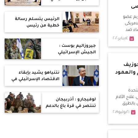
تأييد بلاده لمساعي مصر
ى
بشأن حل أزمة سد
ريم عضو
النهضة
الرئيس يتسلم رسالة
امريكى
خطية من رئيس
ساء ضد
جمهورية زامبيا
١٤يناير٢٠٢٠
جيروزاليم بوست :
الجيش الإسرائيلي
يستعد للتصدي
جوزيف
لتهديدات حزب الله بـ
"ساعر 6"
 والعمود
نتنياهو يشيد بإبقاء
الاقتصاد الإسرائيلي في
مستوى مرتفع
متحدة
 علاج الآلام
لوفيجارو : أذربيجان
 بالطرق
تنتصر في قرة باغ بالدعم
براهيم في
٢١يوليو٢٠١٩
التركي والميليشيات
عمود الفقري
السورية
م الواحد .