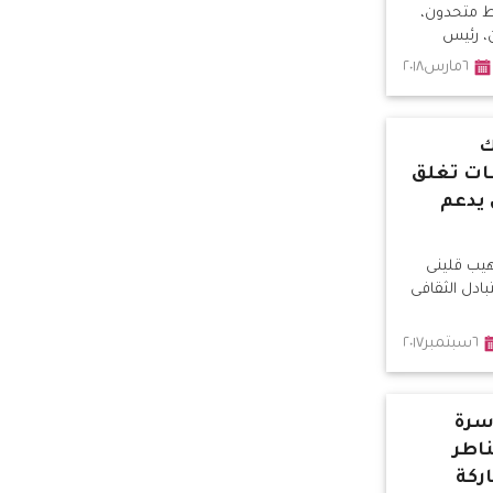
ط متحدون،
، رئيس
٦مارس٢٠١٨
ك
ات تغلق
 يدعم
يب قلينى
بادل الثقافى
٦سبتمبر٢٠١٧
أسرة
اطر
ركة