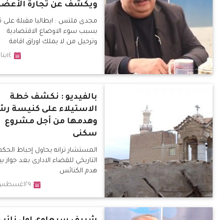
ويكشف عن تجارة الأعضا
مجدى فلتس : ايطاليا مقبلة على ث
بسبب سوء الاوضاع الاقتصادية
وترحيل من لا يملك اوراق اقامة
١٤يناير٢٠٢٠
بالفيديو : نكشف خطة
الاستيلاء على كنيسة رش
وهدمها من أجل مشروع
سكنى
المستشار ترانه يحاول إحباط الحكم
التاريخي للقضاء الادارى بعد جواز بي
هدم الكنائس
٢٩اغسطس٢٠١٩