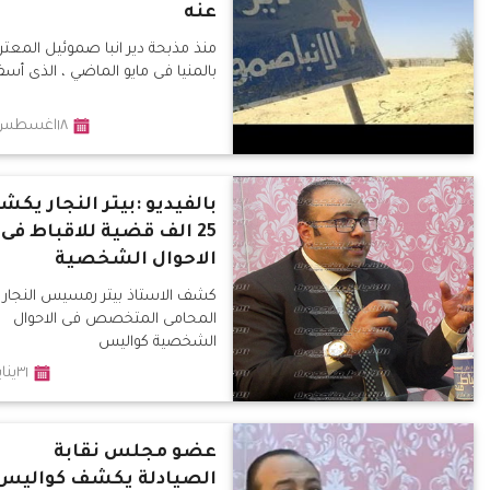
عنه
منذ مذبحة دير انبا صموئيل المعت
بالمنيا فى مايو الماضي ، الذى أس
١٨اغسطس٢٠١٧
بالفيديو :بيتر النجار يك
25 الف قضية للاقباط فى
الاحوال الشخصية
كشف الاستاذ بيتر رمسيس النجار
المحامى المتخصص فى الاحوال
الشخصية كواليس
٣١يناير٢٠١٧
عضو مجلس نقابة
الصيادلة يكشف كواليس