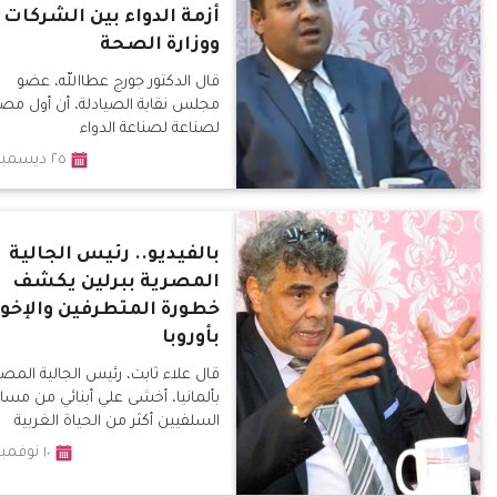
أزمة الدواء بين الشركات
ووزارة الصحة
قال الدكتور جورج عطاالله، عضو
مجلس نقابة الصيادلة، أن أول مص
لصناعة لصناعة الدواء
٢٥ ديسمبر ٢٠١٦
بالفيديو.. رئيس الجالية
المصرية ببرلين يكشف
خطورة المتطرفين والإخو
بأوروبا
قال علاء ثابت، رئيس الجالية المصر
بألمانيا، أخشى علي أبنائي من مسا
السلفيين أكثر من الحياة الغربية
١٠ نوفمبر ٢٠١٦