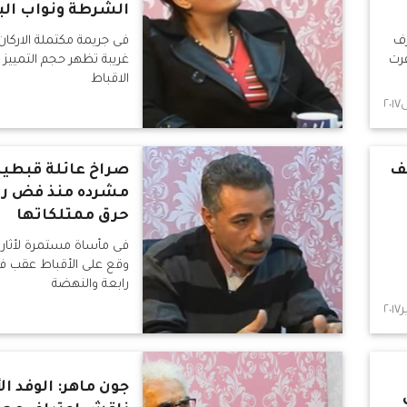
الشرطة ونواب الب
رف
فى جريمة مكتملة الاركا
فرت
غريبة تظهر حجم التمييز 
الاقباط
شف
صراخ عائلة قبطية
مشرده منذ فض را
حرق ممتلكاتها
فى مأساة مستمرة لأثار 
وقع على الأقباط عقب 
رابعة والنهضة
جون ماهر: الوفد ال