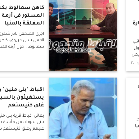
كاهن سمالوط ي
المستور فى أزمة 
رة
المغلقة بالمنيا
اجري الصحفي نادر شكري 
القس يسى مرزوق، كاهن 
ئب
سمالوط ، حول أزمة الكن
ول
صيص
اقباط "بنى منين" 
يستغيثون بالسي
غلق كنيستهم
يعانى اقباط قرية بنى من
جى
ببنى سويف من مأساة بعد
ا
عليهم وغلق كنيستهم بالق
قدمت