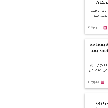
رلمان
ن وفى واقعة
الدينى ضد
٣فبراير٢٠١٧
 بمغاغه
بعة بعد
الهجوم الذي
فض اعتصامي
٤يناير٢٠١٧
أوروبي