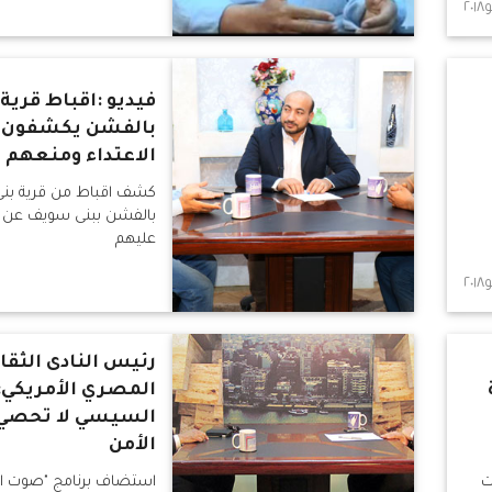
فيديو :اقباط قرية 
بالفشن يكشفون 
الاعتداء ومنعهم 
كشف اقباط من قرية بنى
بالفشن ببنى سويف عن وق
عليهم
رئيس النادى الثقا
المصري الأمريكي:
السيسي لا تحصي.
الأمن
ت
استضاف برنامج "صوت ال