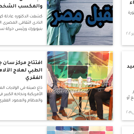
ء
والمكسب الشخص
ورة
كشفت الدكتوره عادلة ك
النادى الثقافى المصرى ال
بنيويورك ورئيس حركة ن
افتتاح مركز سان 
يد
الطبي لعلاج الآلام
الفقري
ذاع صيته في الولايات ال
الأمريكية ونجاحه الكبير في
ع أو
والعظام والعمود الفقري
الحديثة ، الدكتور جوزيف إ
علاج العظام والآلام وال
بالطرق الحديثة وعلاج اليو