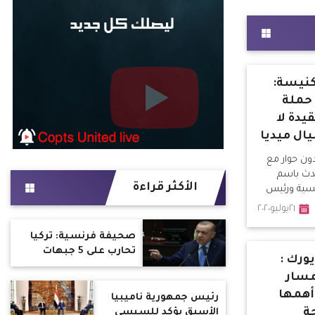
كنيسة:
 حملة
يدة لا
ل ميديا
ون حوار مع
دث باسم
الأكثر قراءة
كسية ورئيس
٢١يوليو٢٠٢٠
صحيفة فرنسية: تركيا
تحارب على 5 جبهات
ورك :
خارجية بسبب أردوغان
مسار
أهمها
رئيس جمهورية ناميبيا
ة
الأسبق يؤكد للسيسي