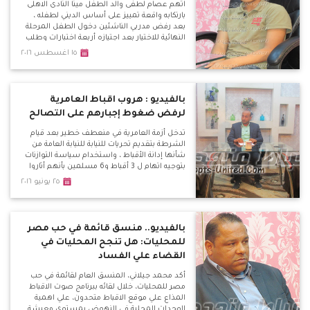
اتهم عصام لطفى والد الطفل مينا النادى الاهلى
بارتكابه واقعة تمييز على أساس الديني لطفله ،
بعد رفض مدربي الناشئين دخول الطفل المرحلة
النهائية للاختيار بعد اجتيازه أربعة اختبارات وطلب
منه الحضور اليوم لخوض الاختبار النهائى مع 10
١٥ اغسطس ٢٠١٦
الى 15 طفل اخرين فى مركز حراسة المرمى بعد
تصفيتهم من 250 طفل ولكن فوجئ برفض
دخوله الاختبار وخاض جولة فى الادارة واشتبك
لفظيا مع رؤساء القطاع .
بالفيديو : هروب اقباط العامرية
لرفض ضغوط إجبارهم على التصالح
تدخل أزمة العامرية في منعطف خطير بعد قيام
الشرطة بتقديم تحريات للنيابة للنيابة العامة من
شأنها إدانة الأقباط ، واستخدام سياسة التوازنات
بتوجيه اتهام ل 3 أقباط و6 مسلمين بأنهم أثاروا
الشغب واشتبكوا مع بعضهم البعض مما أدى
٢٥ يونيو ٢٠١٦
لحرق دراجة بخارية وتكسير سيارة القس كاراس
نصر .
بالفيديو.. منسق قائمة في حب مصر
للمحليات: هل تنجح المحليات في
القضاء علي الفساد
أكد محمد جيلاني، المنسق العام لقائمة في حب
مصر للمحليات، خلال لقائه ببرنامج صوت الاقباط
المذاع علي موقع الاقباط متحدون، علي اهمية
الوحدات المحلية في النهوض بمستوي معيشة