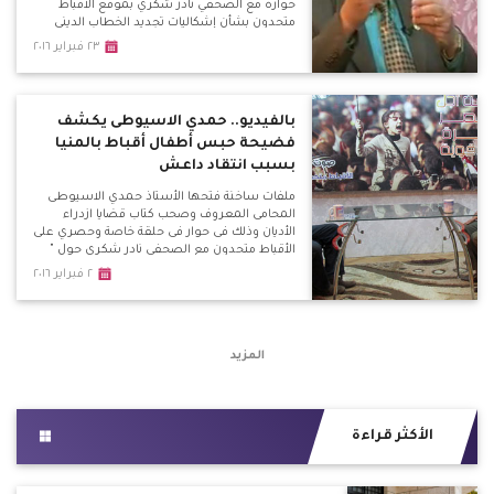
حواره مع الصحفي نادر شكري بموقع الأقباط
متحدون بشأن إشكاليات تجديد الخطاب الديني
والأزمة بين الطوائف المسيحية وحقيقة مجلس
٢٣ فبراير ٢٠١٦
كنائس مصر وتقيمه
بالفيديو.. حمدي الاسيوطى يكشف
فضيحة حبس أطفال أقباط بالمنيا
بسبب انتقاد داعش
ملفات ساخنة فتحها الأستاذ حمدي الاسيوطى
المحامى المعروف وصحب كتاب قضايا ازدراء
الأديان وذلك فى حوار فى حلقة خاصة وحصري على
الأقباط متحدون مع الصحفي نادر شكري حول "
ازدراء الأديان مقصلة الأبرياء " وكشف الاسيوطى
٢ فبراير ٢٠١٦
قضايا ازدراء أطاحت بأبرياء وأطفال لمجرد انتفاضة
من المتشددين فى ظل غياب محاكمة عادلة وآمنة
المزيد
الأكثر قراءة