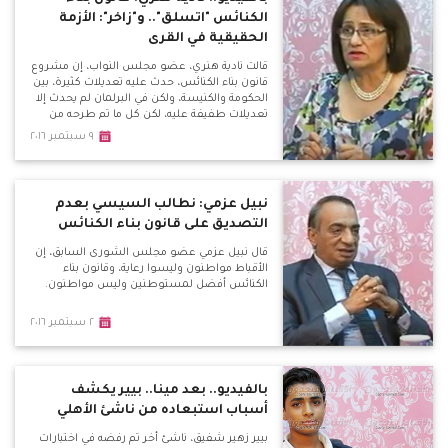
الكنائس "اتسلق".. و"زاخر": الأزمة
الحقيقية في القرى
قالت نادية هنري، عضو مجلس النواب، إن مشروع
قانون بناء الكنائس، حدث عليه تعديلات كثيرة، بين
الحكومة والكنيسة، ولكن في البرلمان لم يحدث إلا
تعديلات طفيفة عليه، لكن كل ما تم طرحه من
مطالب لم يتم تنفيذه.
٩ سبتمبر ٢٠١٦
نبيل عزمي: نطالب السيسي بعدم
التصديق على قانون بناء الكنائس
قال نبيل عزمي عضو مجلس الشورى السابق، إن
الأقباط مواطنون وليسوا رعاية، وقانون بناء
الكنائس أفضل لمستوطنين وليس مواطنون.
٢ سبتمبر ٢٠١٦
بالفيديو.. بعد مينا.. بيير يكشف
أسباب استبعاده من ناشئ الأهلي
بيير زهير شفيق، ناشئ أخر تم رفضه في اختبارات