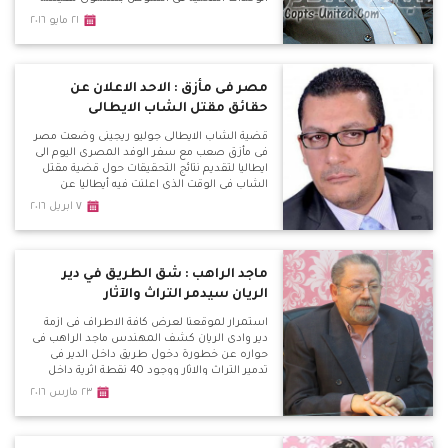
المواطن المصري بشكل مباشر.
٢١ مايو ٢٠١٦
مصر فى مأزق : الاحد الاعلان عن
حقائق مقتل الشاب الايطالى
قضية الشاب الايطالى جوليو ريجينى وضعت مصر
فى مأزق صعب مع سفر الوفد المصرى اليوم الى
ايطاليا لتقديم نتائج التحقيقات حول قضية مقتل
الشاب فى الوقت الذى اعلنت فيه أيطاليا عن
امتلاكها فيديوهات لتعذيب الشرطة المصرية
٧ ابريل ٢٠١٦
للشاب وهو ما يضعنا فى مأزق مع تحديد موعد
الاحد القادم للاعلان عن نتائج التحقيقات فى مؤتمر
صحفى سيقام فى روما ويتزامن معه مظاهرة
للاخوان ضد مصر للمطالبة بالافراج عن الاخوان
ماجد الراهب : شق الطريق في دير
المحبوسين.
الريان سيدمر التراث والآثار
استمرار لموقعنا لعرض كافة الاطراف فى ازمة
دير وادى الريان كشف المهندس ماجد الراهب فى
حواره عن خطورة دخول طريق داخل الدير فى
تدمير التراث والاثار ووجود 40 نقطة اثرية داخل
الدير وهذا الطريق سوف يدمر تاريخ مصر فى هذه
٢٣ مارس ٢٠١٦
الفترة ، وتساءل لمصلحة من ؟ واكد على رفع
قضية امام الامور المستعجلة لوقف هذا الطريق
منذ عام ولم يتم البت فيها حتى الان . جبل المنقار