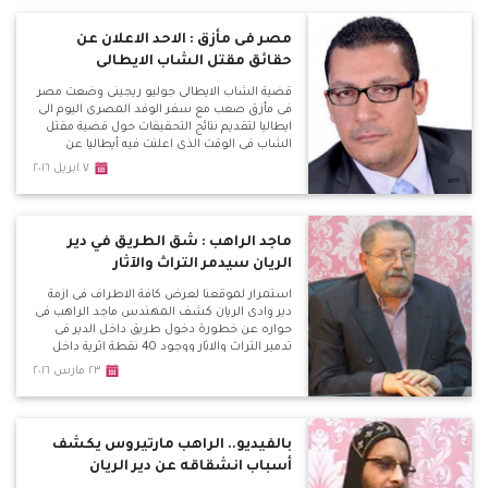
مصر فى مأزق : الاحد الاعلان عن
حقائق مقتل الشاب الايطالى
قضية الشاب الايطالى جوليو ريجينى وضعت مصر
فى مأزق صعب مع سفر الوفد المصرى اليوم الى
ايطاليا لتقديم نتائج التحقيقات حول قضية مقتل
الشاب فى الوقت الذى اعلنت فيه أيطاليا عن
امتلاكها فيديوهات لتعذيب الشرطة المصرية
٧ ابريل ٢٠١٦
للشاب وهو ما يضعنا فى مأزق مع تحديد موعد
الاحد القادم للاعلان عن نتائج التحقيقات فى مؤتمر
صحفى سيقام فى روما ويتزامن معه مظاهرة
للاخوان ضد مصر للمطالبة بالافراج عن الاخوان
ماجد الراهب : شق الطريق في دير
المحبوسين.
الريان سيدمر التراث والآثار
استمرار لموقعنا لعرض كافة الاطراف فى ازمة
دير وادى الريان كشف المهندس ماجد الراهب فى
حواره عن خطورة دخول طريق داخل الدير فى
تدمير التراث والاثار ووجود 40 نقطة اثرية داخل
الدير وهذا الطريق سوف يدمر تاريخ مصر فى هذه
٢٣ مارس ٢٠١٦
الفترة ، وتساءل لمصلحة من ؟ واكد على رفع
قضية امام الامور المستعجلة لوقف هذا الطريق
منذ عام ولم يتم البت فيها حتى الان . جبل المنقار
يمتلىء بالكهوف الاثرية واتعجب لعدم حفاظ
بالفيديو.. الراهب مارتيروس يكشف
الدولة عليها
أسباب انشقاقه عن دير الريان