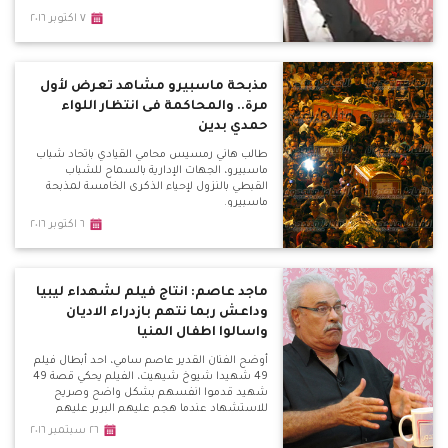
٧ اكتوبر ٢٠١٦
مذبحة ماسبيرو مشاهد تعرض لأول
مرة.. والمحاكمة فى انتظار اللواء
حمدي بدين
طالب هاني رمسيس محامي القيادي باتحاد شباب
ماسبيرو، الجهات الإدارية بالسماح للشباب
القبطي بالنزول لإحياء الذكرى الخامسة لمذبحة
ماسبيرو.
٦ اكتوبر ٢٠١٦
ماجد عاصم: انتاج فيلم لشهداء ليبيا
وداعش ربما نتهم بازدراء الاديان
واسالوا اطفال المنيا
أوضح الفنان القدير عاصم سامي، احد أبطال فيلم
49 شهيدا شيوخ شيهيت، الفيلم يحكي قصة 49
شهيد قدموا انفسهم بشكل واضح وصريح
للاستشهاد عندما هجم عليهم البربر عليهم
بالقرن الخامس.
٢٦ سبتمبر ٢٠١٦