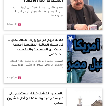
ويكشف عن تجارة الأعضاء
مجدى فلتس : ايطاليا مقبلة على ثورة بسبب
سوء الاوضاع الاقتصادية وترحيل من لا يملك
اوراق اقامة
١٤يناير٢٠٢٠
عادلة كريم من نيويورك : هناك تحديات
فى مسار العائلة المقدسة أهمها
البحث عن المصلحة والمكسب
الشخصى
كشفت الدكتوره عادلة كريم عضو النادى الثقافى
المصرى الامريكى بنيويورك ورئيس حركة نساء
ضد
١٤يناير٢٠٢٠
بالفيديو : نكشف خطة الاستيلاء على
كنيسة رشيد وهدمها من أجل مشروع
سكنى