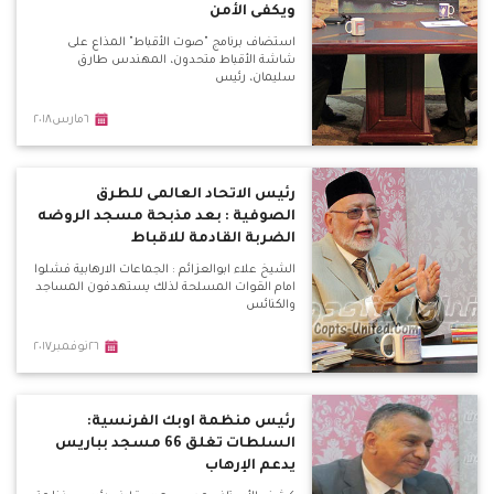
ويكفى الأمن
استضاف برنامج "صوت الأقباط" المذاع على
شاشة الأقباط متحدون، المهندس طارق
سليمان، رئيس
٦مارس٢٠١٨
رئيس الاتحاد العالمى للطرق
الصوفية : بعد مذبحة مسجد الروضه
الضربة القادمة للاقباط
الشيخ علاء ابوالعزائم : الجماعات الارهابية فشلوا
امام القوات المسلحة لذلك يستهدفون المساجد
والكنائس
٢٦نوفمبر٢٠١٧
رئيس منظمة اوبك الفرنسية:
السلطات تغلق 66 مسجد بباريس
يدعم الإرهاب