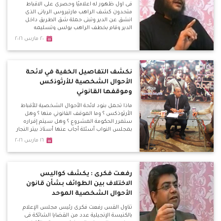
فى اول ظهور له اعلاميًا وحصرى على الاقباط
متحدون كشف الراهب مارتيروس الريانى الذى
انشق عن الدير وتبنى حملة شق الطريق داخل
الدير وقام بخطف الراهب بولس وتسليمه
للشرطة ، اسباب تغير موقفه بعد ان كان رافض
٢٠ مارس ٢٠١٦
للطريق ثم تأييده للطريق بل قيامه بتسليم الراهب
بولس امين الدير للشرطة وتحرير محاضر ضد
اخرين ويؤكد ان السجن سوف يحميهم
نكشف التفاصيل الخفية في لائحة
الأحوال الشخصية للأرثوذكس
وموقفها القانوني
ماذا تحمل بنود لائحة الأحوال الشخصية للأقباط
الأرثوذكس ؟ وما الموقف القانوني منها ؟ وهل
ستمرر الحكومة المشروع ؟ وهل سيتم إقراره
بمجلس النواب أسئلة أجاب عنها أستاذ بيتر النجار
المحامى المتخصص في الأحوال الشخصية
١٦ مارس ٢٠١٦
والأستاذ هاني عزت منسق منكوبى الاحوال
الشخصية
رفعت فكرى : يكشف كواليس
الاختلاف بين الطوائف بشأن قانون
الأحوال الشخصية الموحد
تناول القس رفعت فكرى رئيس مجلس الإعلام
بالكنيسة الإنجيلية عدد من القضايا الشائكة فى