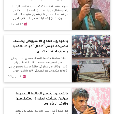
تناول القس رفعت فكرى رئيس مجلس الإعلام
بالكنيسة الإنجيلية عدد من القضايا الشائكة فى
حواره مع الصحفي نادر شكري بموقع الأقباط
متحدون بشأن إشكاليات تجديد الخطاب الديني
والأزمة بين الطوائف المسيحية وحقيقة مجلس
٢٣ فبراير ٢٠١٦
كنائس مصر وتقيمه
بالفيديو.. حمدي الاسيوطى يكشف
فضيحة حبس أطفال أقباط بالمنيا
بسبب انتقاد داعش
ملفات ساخنة فتحها الأستاذ حمدي الاسيوطى
المحامى المعروف وصحب كتاب قضايا ازدراء
الأديان وذلك فى حوار فى حلقة خاصة وحصري على
الأقباط متحدون مع الصحفي نادر شكري حول "
ازدراء الأديان مقصلة الأبرياء " وكشف الاسيوطى
٢ فبراير ٢٠١٦
قضايا ازدراء أطاحت بأبرياء وأطفال لمجرد انتفاضة
من المتشددين فى ظل غياب محاكمة عادلة وآمنة
بالفيديو.. رئيس الجالية المصرية
ببرلين يكشف خطورة المتطرفين
والإخوان بأوروبا
قال علاء ثابت، رئيس الجالية المصرية بألمانيا،