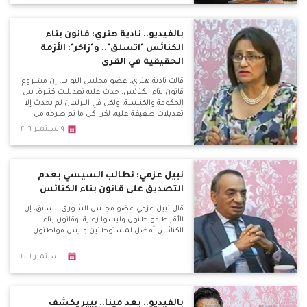
بالفيديو.. نادية هنري: قانون بناء
الكنائس "اتسلق".. و"زاخر": الأزمة
الحقيقية في القرى
قالت نادية هنري، عضو مجلس النواب، إن مشروع
قانون بناء الكنائس، حدث عليه تعديلات كثيرة، بين
الحكومة والكنيسة، ولكن في البرلمان لم يحدث إلا
تعديلات طفيفة عليه، لكن كل ما تم طرحه من
مطالب لم يتم تنفيذه.
٩ سبتمبر ٢٠١٦
نبيل عزمي: نطالب السيسي بعدم
التصديق على قانون بناء الكنائس
قال نبيل عزمي عضو مجلس الشورى السابق، إن
الأقباط مواطنون وليسوا رعاية، وقانون بناء
الكنائس أفضل لمستوطنين وليس مواطنون.
٢ سبتمبر ٢٠١٦
بالفيديو.. بعد مينا.. بيير يكشف