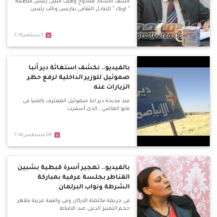
كشف الأستاذ ممدوح وهيب قلينى رئيس منظمة
" اوبك " للتبادل الثقافى بباريس ونائب رئيس
٦سبتمبر٢٠١٧
بالفيديو.. نكشف استغاثة دير أنبا
صموئيل للوزير الداخلية لرفع حظر
الزيارات عنه
منذ مذبحة دير انبا صموئيل المعترف بالمنيا فى
مايو الماضي ، الذى أسفرت
١٨اغسطس٢٠١٧
بالفيديو.. تهجير أسرة قبطية بشبين
القناطر بجلسة عرفية بمباركة
الشرطة ونواب البرلمان
فى جريمة مكتملة الاركان وفى واقعة غريبة تظهر
حجم التمييز الدينى ضد الاقباط