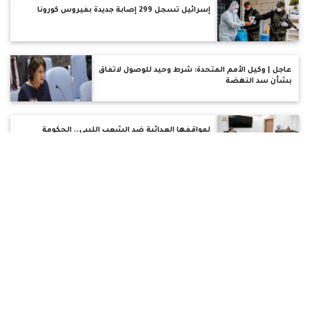
إسرائيل تسجل 299 إصابة جديدة بفيروس كورونا
عاجل | وكيل الأمم المتحدة: شرط وحيد للوصول لاتفاق
بشأن سد النهضة
لمواقفها العدائية ضد الشعب الليبي.. الحكومة
الليبية تدرس سحب عقود مع تركيا بمليارات الدولارات
نتنياهو يحيي ذكرى سقوط شقيقه وهو يحرر رهائن
إسرائيليين : الم رحيله يتزايد باستمرار
طلب احاطة عاجل لعدم صرف العلاوة لعمال مصر
ايران والتوريدات البحرية بالسويس