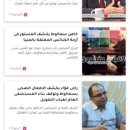
قرار بتخصيص يوليو من كل عام شهرًا للتراث
١٤يوليو٢٠١٩
كاهن سمالوط يكشف المستور فى
أزمة الكنائس المغلقة بالمنيا
اجري الصحفي نادر شكري حوارا مع القس يسى
مرزوق، كاهن مطرانية سمالوط ، حول أزمة
الكنائس
٢٤يناير٢٠١٩
راجى فؤاد يكشف الاهمال الصحى
بسمالوط وتوقف بناء المستشفى
العام لغياب التمويل
كشف القيادى السياسى الدكتور راجى فؤاد بمركز
سمالوط بمحافظة المنيا عن كوارث الاهمال
٢٠مايو٢٠١٨