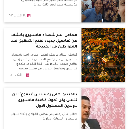
مؤسسة مصر الخير الدراسية بايطاليا، إن
مؤسسة مصر الخير كانت ببداية
١٨ اكتوبر ٢٠١٦
محامى اسر شهداء ماسبيرو يكشف
عن تفاصيل جديده لفتح التحقيق ضد
المتورطين فى المذبحة
كشف استاذ عاطف نظمى محامى اسر شهداء
ماسبيرو فى حواره مع الصحفى نادر شكرى فى
برنامج صوت الاقباط على قناة الاقباط متحدون
كواليس وتفاصيل جديده فى قضية مذبحة
ماسبيرو
٩ اكتوبر ٢٠١٦
بالفيديو :هانى رمسيس "بدموع" : لن
ننسى ولن تموت قضية ماسبيرو
..وبدين المسئول الاول
طالب هاني رمسيس محامي القيادي باتحاد شباب
ماسبيرو، الجهات الإدارية