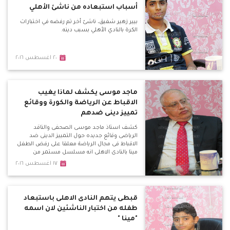
أسباب استبعاده من ناشئ الأهلي
بيير زهير شفيق، ناشئ أخر تم رفضه في اختبارات
الكرة بالنادي الأهلي بسبب دينه.
٢٠ اغسطس ٢٠١٦
ماجد موسى يكشف لماذا يغيب
الاقباط عن الرياضة والكورة ووقائع
تمييز دينى ضدهم
كشف استاذ ماجد موسى الصحفى والناقد
الرياضى وقائع جديده حول التمييز الدينى ضد
الاقباط فى مجال الرياضة معلقا على رفض الطفل
مينا بالنادى الاهلى انه مسلسل مستمر من
التعصب والذى يظهر فى العديد من الاندية
١٧ اغسطس ٢٠١٦
والاعلام الرياضى وكشف لماذا يصروا تصدير
الكابتن هانى رمزى كممثل فقط للاقباط ولماذا يتم
نقد الكنيسة لقيامها بتنظيم دورى كنسى .
قبطى يتهم النادى الاهلى باستبعاد
طفله من اختبار الناشئين لان اسمه
"مينا "