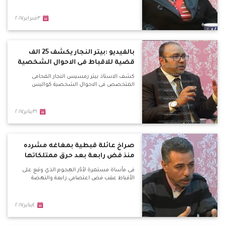
٣فبراير٢٠١٧
بالفيديو :بيتر النجار يكشف 25 الف
قضية للاقباط فى الاحوال الشخصية
كشف الاستاذ بيتر رمسيس النجار المحامى
المتخصص فى الاحوال الشخصية كواليس
٣١يناير٢٠١٧
صراخ عائلة قبطية بمغاغه مشرده
منذ فض رابعة بعد حرق ممتلكاتها
فى مأساة مستمرة لأثار الهجوم الذي وقع على
الأقباط عقب فض اعتصامي رابعة والنهضة
٤يناير٢٠١٧