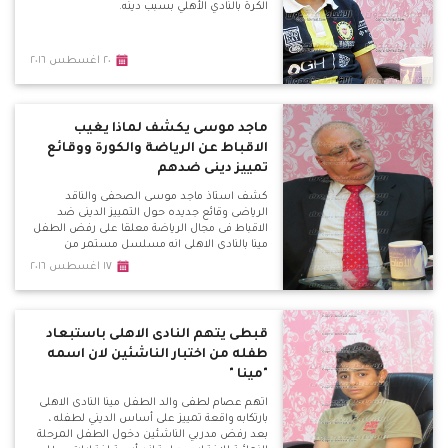
الكرة بالنادي الأهلي بسبب دينه.
٢٠ اغسطس ٢٠١٦
ماجد موسى يكشف لماذا يغيب
الاقباط عن الرياضة والكورة ووقائع
تمييز دينى ضدهم
كشف استاذ ماجد موسى الصحفى والناقد
الرياضى وقائع جديده حول التمييز الدينى ضد
الاقباط فى مجال الرياضة معلقا على رفض الطفل
مينا بالنادى الاهلى انه مسلسل مستمر من
التعصب والذى يظهر فى العديد من الاندية
١٧ اغسطس ٢٠١٦
والاعلام الرياضى وكشف لماذا يصروا تصدير
الكابتن هانى رمزى كممثل فقط للاقباط ولماذا يتم
نقد الكنيسة لقيامها بتنظيم دورى كنسى .
قبطى يتهم النادى الاهلى باستبعاد
طفله من اختبار الناشئين لان اسمه
"مينا "
اتهم عصام لطفى والد الطفل مينا النادى الاهلى
بارتكابه واقعة تمييز على أساس الديني لطفله ،
بعد رفض مدربي الناشئين دخول الطفل المرحلة