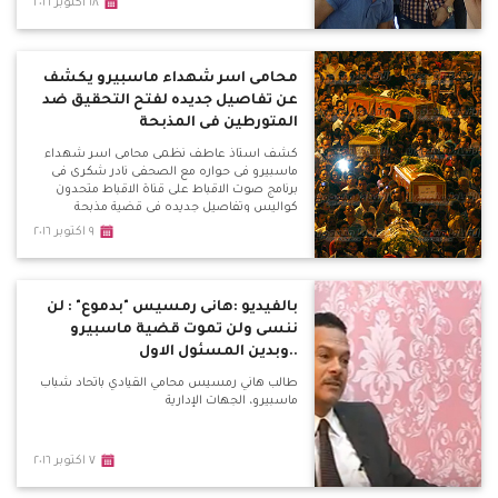
١٨ اكتوبر ٢٠١٦
محامى اسر شهداء ماسبيرو يكشف
عن تفاصيل جديده لفتح التحقيق ضد
المتورطين فى المذبحة
كشف استاذ عاطف نظمى محامى اسر شهداء
ماسبيرو فى حواره مع الصحفى نادر شكرى فى
برنامج صوت الاقباط على قناة الاقباط متحدون
كواليس وتفاصيل جديده فى قضية مذبحة
ماسبيرو
٩ اكتوبر ٢٠١٦
بالفيديو :هانى رمسيس "بدموع" : لن
ننسى ولن تموت قضية ماسبيرو
..وبدين المسئول الاول
طالب هاني رمسيس محامي القيادي باتحاد شباب
ماسبيرو، الجهات الإدارية
٧ اكتوبر ٢٠١٦