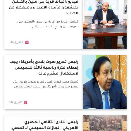
فيديو :اقباط قرية بنى منين بالفشن
يكشفون مأساة الاعتداء ومنعهم من
الصلاة
كشف اقباط من قرية بنى منين بالفشن ببنى
سويف عن وقائع الاعتداء عليهم
٢٢ابريل٢٠١٨
رئيس تحرير صوت بلادى بأمريكا : يجب
إعطاء فترة رئاسية ثالثة للسيسى
لاستكمال مشروعاته
تحدث محب غبور، رئيس تحرير صوت بلادى التى
تصدر بنيويورك بأمريكا، عن نسبة المشاركة فى
٥ابريل٢٠١٨
رئيس النادى الثقافي المصري
الأمريكي: انجازات السيسي لا تحصي..