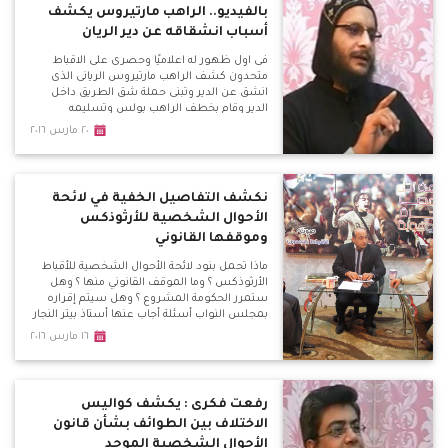
يمتلىء بالكهوف الاثرية واتعجب لعدم حفاظ
بالفيديو.. الراهب مارتيروس يكشف
الدولة عليها
أسباب انشقاقه عن دير الريان
فى اول ظهور له اعلاميًا وحصرى على الاقباط
متحدون كشف الراهب مارتيروس الريانى الذى
انشق عن الدير وتبنى حملة شق الطريق داخل
الدير وقام بخطف الراهب بولس وتسليمه
للشرطة ، اسباب تغير موقفه بعد ان كان رافض
٢٠ مارس ٢٠١٦
للطريق ثم تأييده للطريق بل قيامه بتسليم الراهب
بولس امين الدير للشرطة وتحرير محاضر ضد
اخرين ويؤكد ان السجن سوف يحميهم
نكشف التفاصيل الخفية في لائحة
الأحوال الشخصية للأرثوذكس
وموقفها القانوني
ماذا تحمل بنود لائحة الأحوال الشخصية للأقباط
الأرثوذكس ؟ وما الموقف القانوني منها ؟ وهل
ستمرر الحكومة المشروع ؟ وهل سيتم إقراره
بمجلس النواب أسئلة أجاب عنها أستاذ بيتر النجار
المحامى المتخصص في الأحوال الشخصية
١٦ مارس ٢٠١٦
والأستاذ هاني عزت منسق منكوبى الاحوال
الشخصية
رفعت فكرى : يكشف كواليس
الاختلاف بين الطوائف بشأن قانون
الأحوال الشخصية الموحد