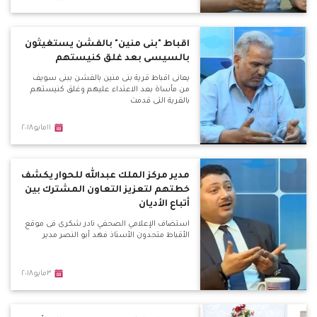
اقباط "بنى منين" بالفشن يستغيثون
بالسيسى بعد غلق كنيستهم
يعانى اقباط قرية بنى منين بالفشن ببنى سويف
من مأساة بعد الاعتداء عليهم وغلق كنيستهم
بالقرية التى قدمت
١١مايو٢٠١٨
مدير مركز الملك عبدالله للحوار يكشف
خطتهم لتعزيز التعاون المشترك بين
أتباع الأديان
استضاف الإعلامي الصحفي نادر شكرى فى موقع
الأقباط متحدون الأستاذ فهد أبو النصر مدير
٣مايو٢٠١٨