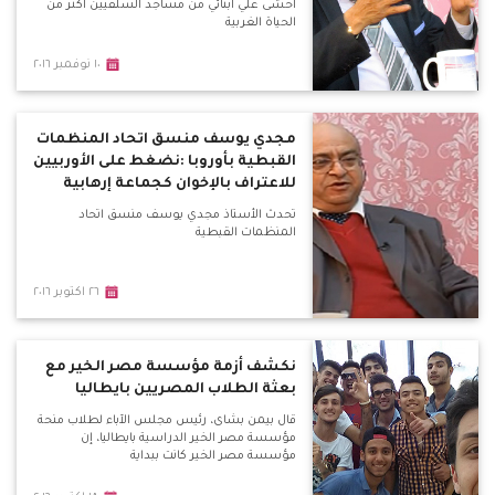
أخشى علي أبنائي من مساجد السلفيين أكثر من
الحياة الغربية
١٠ نوفمبر ٢٠١٦
مجدي يوسف منسق اتحاد المنظمات
القبطية بأوروبا :نضغط على الأوربيين
للاعتراف بالإخوان كجماعة إرهابية
تحدث الأستاذ مجدي يوسف منسق اتحاد
المنظمات القبطية
٢٦ اكتوبر ٢٠١٦
نكشف أزمة مؤسسة مصر الخير مع
بعثة الطلاب المصريين بايطاليا
قال بيمن بشاى، رئيس مجلس الآباء لطلاب منحة
مؤسسة مصر الخير الدراسية بايطاليا، إن
مؤسسة مصر الخير كانت ببداية