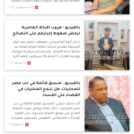
النهائية للاختيار بعد اجتيازه أربعة اختبارات وطلب
منه الحضور اليوم لخوض الاختبار النهائى مع 10
١٥ اغسطس ٢٠١٦
الى 15 طفل اخرين فى مركز حراسة المرمى بعد
تصفيتهم من 250 طفل ولكن فوجئ برفض
دخوله الاختبار وخاض جولة فى الادارة واشتبك
لفظيا مع رؤساء القطاع .
بالفيديو : هروب اقباط العامرية
لرفض ضغوط إجبارهم على التصالح
تدخل أزمة العامرية في منعطف خطير بعد قيام
الشرطة بتقديم تحريات للنيابة للنيابة العامة من
شأنها إدانة الأقباط ، واستخدام سياسة التوازنات
بتوجيه اتهام ل 3 أقباط و6 مسلمين بأنهم أثاروا
الشغب واشتبكوا مع بعضهم البعض مما أدى
٢٥ يونيو ٢٠١٦
لحرق دراجة بخارية وتكسير سيارة القس كاراس
نصر .
بالفيديو.. منسق قائمة في حب مصر
للمحليات: هل تنجح المحليات في
القضاء علي الفساد
أكد محمد جيلاني، المنسق العام لقائمة في حب
مصر للمحليات، خلال لقائه ببرنامج صوت الاقباط
المذاع علي موقع الاقباط متحدون، علي اهمية
الوحدات المحلية في النهوض بمستوي معيشة
المواطن المصري بشكل مباشر.
٢١ مايو ٢٠١٦