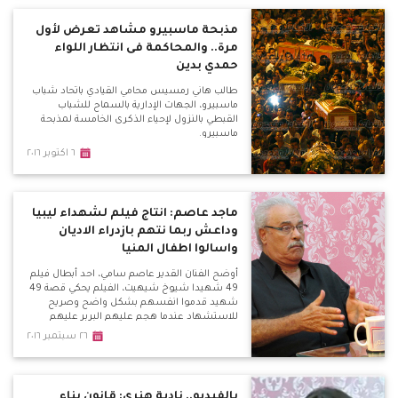
مذبحة ماسبيرو مشاهد تعرض لأول
مرة.. والمحاكمة فى انتظار اللواء
حمدي بدين
طالب هاني رمسيس محامي القيادي باتحاد شباب
ماسبيرو، الجهات الإدارية بالسماح للشباب
القبطي بالنزول لإحياء الذكرى الخامسة لمذبحة
ماسبيرو.
٦ اكتوبر ٢٠١٦
ماجد عاصم: انتاج فيلم لشهداء ليبيا
وداعش ربما نتهم بازدراء الاديان
واسالوا اطفال المنيا
أوضح الفنان القدير عاصم سامي، احد أبطال فيلم
49 شهيدا شيوخ شيهيت، الفيلم يحكي قصة 49
شهيد قدموا انفسهم بشكل واضح وصريح
للاستشهاد عندما هجم عليهم البربر عليهم
بالقرن الخامس.
٢٦ سبتمبر ٢٠١٦
بالفيديو.. نادية هنري: قانون بناء