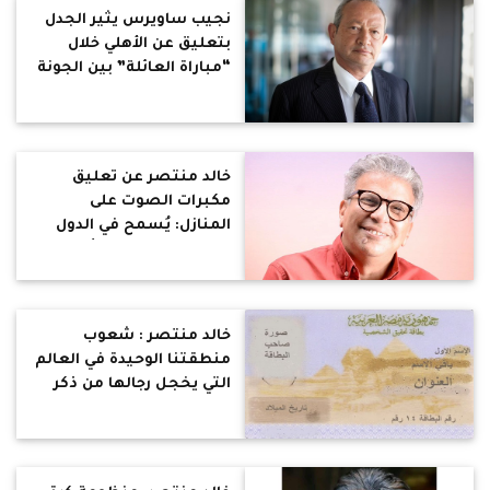
نجيب ساويرس يثير الجدل
بتعليق عن الأهلي خلال
“مباراة العائلة” بين الجونة
وزد
خالد منتصر عن تعليق
مكبرات الصوت على
المنازل: يُسمح في الدول
المدنية العلمانية بأداء
الطقوس الدينية بحرية
داخل دور العبادة فقط
خالد منتصر : شعوب
منطقتنا الوحيدة في العالم
التي يخجل رجالها من ذكر
أسماء أمهاتهم !