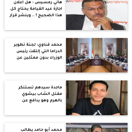
هاني رمسيس : هل اعلان
اجازة عيد القيامة يحتاج كل
هذا الضجيج ! .. وينشر قرار
1953 : أعياد الموظفين
المسيحيين واليهود ايام
عطلة رسمية لهم
محمد قناوي: لجنة تطوير
الدراما التي إلتقت رئيس
الوزراء بدون ممثلين عن
النقابات الفنية الثلاثة.. هل
هذا معقول !
ماجدة سيدهم تستنكر
مقتل الشاب بيشوي
بالهرم وهو يدافع عن
شقيقته من التحرش :
مقتل الرجولة والشهامة
على إيد شوية بلطجية
محمد أبو حامد يطالب