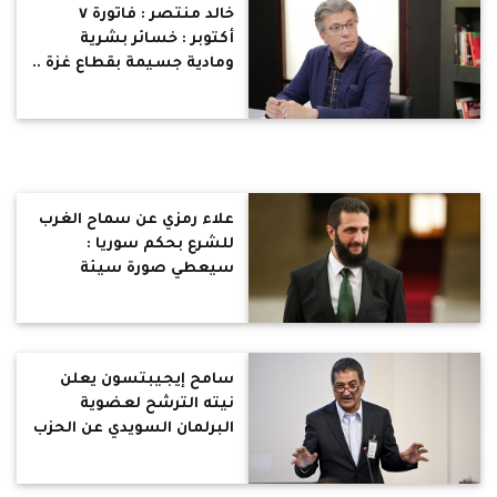
خالد منتصر : فاتورة ٧
أكتوبر : خسائر بشرية
ومادية جسيمة بقطاع غزة ..
50,399 شهيدا و 114,583
إصابة .. 90% من السكان
نزحوا من منازلهم
علاء رمزي عن سماح الغرب
للشرع بحكم سوريا :
سيعطي صورة سيئة
حقيقية عن حكم تيارات
الاسلام السياسي
سامح إيجيبتسون يعلن
نيته الترشح لعضوية
البرلمان السويدي عن الحزب
المسيحي الديمقراطي:
لمواجهة التساهل المفرط