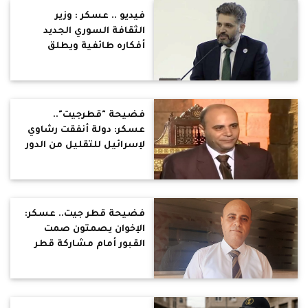
فيديو .. عسكر : وزير
الثقافة السوري الجديد
أفكاره طائفية ويطلق
أحكام تكفيرية وجهادية ضد
شعوب عربية في أبيات
شعر
فضيحة "قطرجيت"..
عسكر: دولة أنفقت رشاوي
لإسرائيل للتقليل من الدور
المصري للوساطة بالتوازي
مع هجوم منظم من الإخوان
ولجان الجماعات في آن واحد
فضيحة قطر جيت.. عسكر:
الإخوان يصمتون صمت
القبور أمام مشاركة قطر
لإسرائيل عسكريا.. تعاون
قطري إسرائيلي في عز إبادة
سكان غزة