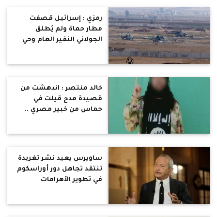
مع الإسلام السياسي
رمزي : إسرائيل قصفت
مطار حماة ولم يُطلق
الجولاني النفير العام وحي
على الجهاد كما فعل
بالساحل مع العلويين !
خالد منتصر : اندهشت من
قصيدة مدح قيلت في
حماس من خبير مصري ..
الحركة ارتكبت جرائم ضد
مصر : هجوم كرم القواديس
.. اغتيال النائب العام ..
تفجيرات خطوط الغاز في
ساويرس يعيد نشر تغريدة
سيناء
تنتقد تجاهل دور أوراسكوم
في تطوير الأهرامات