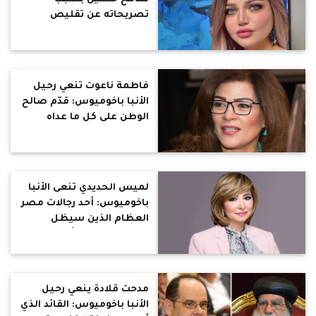
تصريحاته عن تقليص
الإجازات: ماتبقشش من
جيب غيرك
فاطمة ناعوت تنعي رحيل
الأنبا باخوميوس: قدّم صالح
الوطن على كل ما عداه
لميس الحديدي تنعى الأنبا
باخوميوس: أحد رجالات مصر
العظام الذين سيظل
التاريخ يذكرهم بأدوارهم
الوطنية البارزة
مدحت قلادة ينعي رحيل
الأنبا باخوميوس: القائد الذي