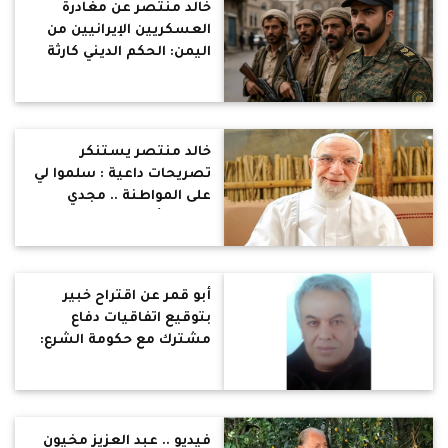
خالد منتصر عن مغادرة
العسكريين الإيرانيين من
اليمن: الحكم الديني كارثة
وخراب على أي بلد .. السؤال
ما هو مصير الحوثيين
دلوقتي
خالد منتصر يستنكر
تصريحات داعية : سلموا لي
على المواطنة .. مجدي
يعقوب أخويا في الوطن
وأقرب لي من القرضاوي
أبو قمر عن اقتراح خبير
بتوقيع اتفاقيات دفاع
مشترك مع حكومة الشرع:
زعيم إرهابي في القصر
الجمهوري عامل فيها
رئيس وقواته تقتل
السوريين
فيديو .. عبد العزيز مخيون