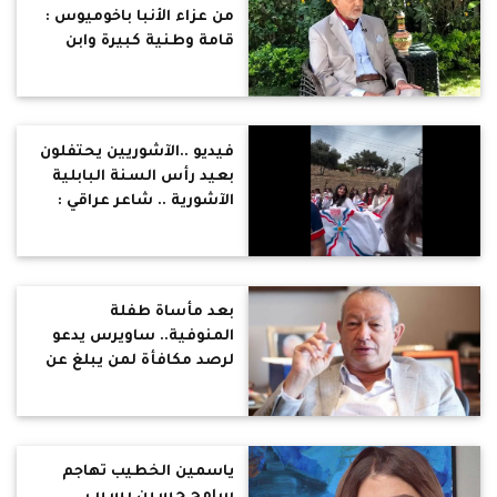
من عزاء الأنبا باخوميوس :
قامة وطنية كبيرة وابن
عزيز من أبناء البحيرة
فيديو ..الآشوريين يحتفلون
بعيد رأس السنة البابلية
الآشورية .. شاعر عراقي :
اصحاب الأرض والحضارة
بعد مأساة طفلة
المنوفية.. ساويرس يدعو
لرصد مكافأة لمن يبلغ عن
مهاجمي القطارات
ياسمين الخطيب تهاجم
سامح حسين بسبب