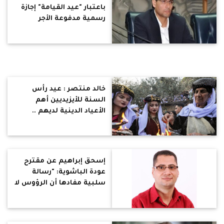
باعتبار "عيد القيامة" إجازة
رسمية مدفوعة الأجر
خالد منتصر : عيد رأس
السنة للأيزيديين أهم
الأعياد الدينية لديهم ..
تعرض الإيزيديون لمذابح
وإبادة على يد داعش .. هل
تعاطفت معهم؟
إسحق إبراهيم عن مقترح
عودة الباشوية: "رسالة
سلبية مفادها أن الرؤوس لا
يمكن أن تتساوى"