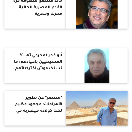
خالد منتصر: منظومة كرة
القدم المصرية الحالية
محزنة ومخزية
أبو قمر لمحرمي تهنئة
المسيحيين باعيادهم: ما
تستخدموش اختراعاتهم..
لما تعوز تسافر اركب الحمار
وللاستحمام عندك الطشت
"منتصر" عن تطوير
الأهرامات: مجهود عظيم
لكنه كولادة قيصرية في
اسطبل.. شفت بلطجة بتوع
الخيل والجمال بعينيا.. إزالة
الروث يكلف الدولة ٣٠٠ الف