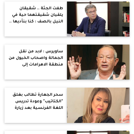
شهريا
طفت الجثة .. شقيقان
يلقيان شقيقتهما حية في
النيل بالصف : كنا بنأديها ..
منتصر : البنت في العالم
ملك نفسها وفي بلادنا ملك
لأهلها وجيرانها ولركاب
الميكروباص وللمارة !
ساويرس : لابد من نقل
الجمالة واصحاب الخيول من
منطقة الاهرامات إلى
التريض : روث وروائح كريهة
تسئ و تلوث اهم معلم اثري
وتجعل الزيارة تجربة سيئة
سحر الجعارة تطالب بغلق
"الكتاتيب" وعودة تدريس
اللغة الفرنسية بعد زيارة
ماكرون لمصر