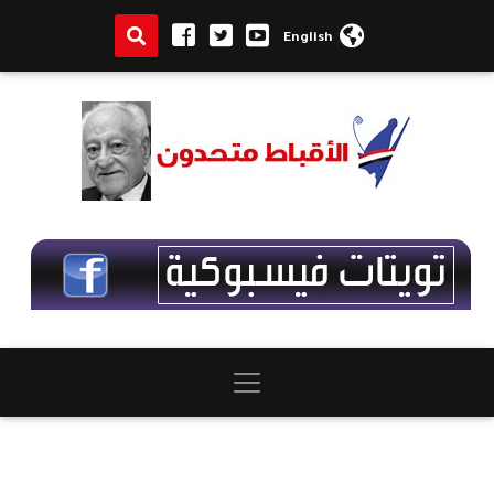
English