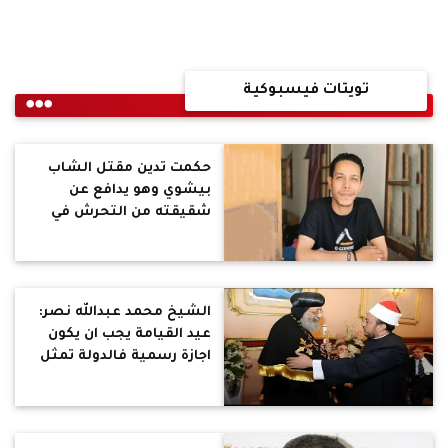
تويتات فيسبوكية
حكمت تدين مقتل الشاب
بيشوي وهو يدافع عن
شقيقته من التحرش في
الهرم : جرائم لا تحدث في
دول الخليج وعندنا يبررها
رجال دين بملابس المرأة
الشيخ محمد عبدالله نصر:
عيد القيامة يجب ان يكون
اجازة رسمية فالدولة تمثل
كل المصريين