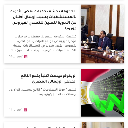
الحكومة تكشف حقيقة نقص الأدوية
بالمستشفيات بسبب إرسال أطنان
من الأدوية للصين للتصدي لفيروس
كورونا
كشفت الحكومة المصرية، حقيقة ما تم تداوله
مؤخرا عبر بعض مواقع التواصل الاجتماعي،
بخصوص نقص شديد في المستلزمات الطبية
بالمستشفيات الحكومية، نتيجة إمداد الصين بـ10
أطنان مستلزمات طبية للوقاية من فيروس
٧فبراير٢٠٢٠
"كورونا المستجد."
الإيكونوميست تتنبأ بنمو الناتج
المحلى الإجمالي المصري
كشف " مركز المعلومات " التابع لمجلس الوزراء ،
توقعات مجلة " الإيكونوميست
٦فبراير٢٠٢٠