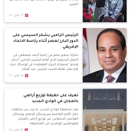
الصين
٢٦ يناير ٢٠٢٠
الرئيس الزامبي يشكر السيسي على
الدور البارز لمصر أثناء رئاسة الاتحاد
الإفريقي
شارك سفير مصر في زامبيا أحمد مصطفى في
الحفل السنوي الذي أقامه الرئيس الزامبي "ادجار
لونجو" لسفراء الدول المعتمدة في لوساكا، حيث
قام بنقل تهنئة السيد الرئيس عبد الفتاح
السيسي لرئيس زامبيا بمناسبة العام الجديد.
٢٥ يناير ٢٠٢٠
تعرف على حقيقة توزيع أراضي
بالمجان في الوادي الجديد
نفت محافظة الوادي الجديد، ما تردد من شائعات
خلال الأيام الماضية عبر وسائل الإعلام، ووسائل
التواصل الاجتماعي عن توزيع أراض بالمجان
للمواطنين الوافدين إلى المحافظة.
٢٤ يناير ٢٠٢٠