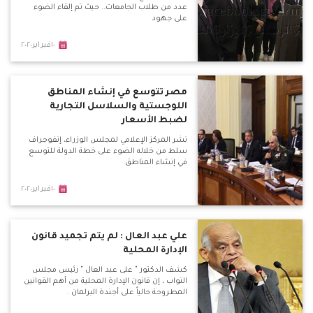
عدد من طلاب الجامعات.. حيث تم إلقاء الضوء
على جهود
١٠فبراير٢٠٢٠
مصر تتوسع في إنشاء المناطق
اللوجستية والسلاسل التجارية
لضبط الأسعار
نشر المركز الإعلامي لمجلس الوزراء، إنفوجراف
سلط من خلاله الضوء على خطة الدولة للتوسع
في إنشاء المناطق
١٠فبراير٢٠٢٠
علي عبد العال : لم يتم تجميد قانون
الإدارة المحلية
كشف الدكتور " على عبد العال " رئيس مجلس
النواب ، إن قانون الإدارة المحلية من أهم القوانين
المطروحة حالياً على أجندة البرلمان .