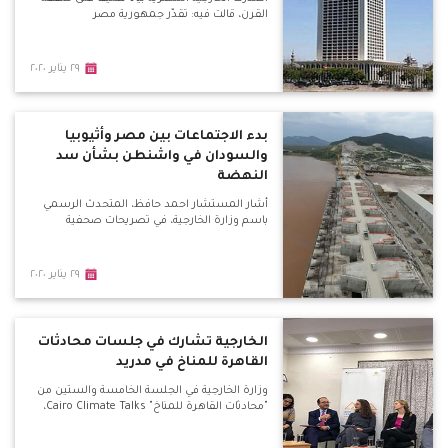
القرن، قالت فيه: تقدّر جمهورية مصر
٢٩ يناير ٢٠٢٠
بدء الاجتماعات بين مصر وأثيوبيا
والسودان في واشنطن بشأن سد
النهضة
أشار المستشار احمد حافظ، المتحدث الرسمي
باسم وزارة الخارجية، في تصريحات صحفية
٢٩ يناير ٢٠٢٠
الخارجية تشارك في جلسات محادثات
القاهرة للمناخ في مدريد
وزارة الخارجية في الجلسة الخامسة والستين من
"محادثات القاهرة للمناخ" Cairo Climate Talks،