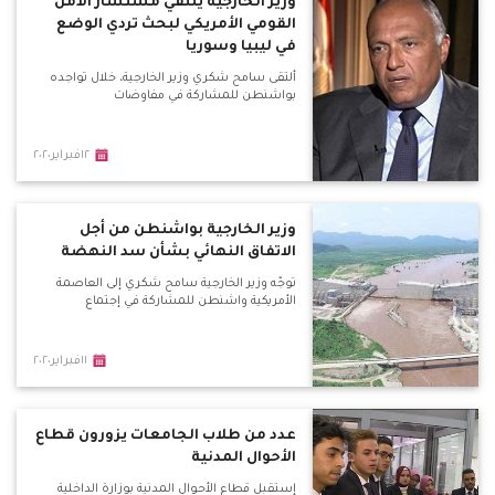
وزير الخارجية يلتقي مستشار الأمن
القومي الأمريكي لبحث تردي الوضع
في ليبيا وسوريا
ألتقى سامح شكري وزير الخارجية، خلال تواجده
بواشنطن للمشاركة في مفاوضات
١٢فبراير٢٠٢٠
وزير الخارجية بواشنطن من أجل
الاتفاق النهائي بشأن سد النهضة
توجّه وزير الخارجية سامح شكري إلى العاصمة
الأمريكية واشنطن للمشاركة في إجتماع
١١فبراير٢٠٢٠
عدد من طلاب الجامعات يزورون قطاع
الأحوال المدنية
إستقبل قطاع الأحوال المدنية بوزارة الداخلية