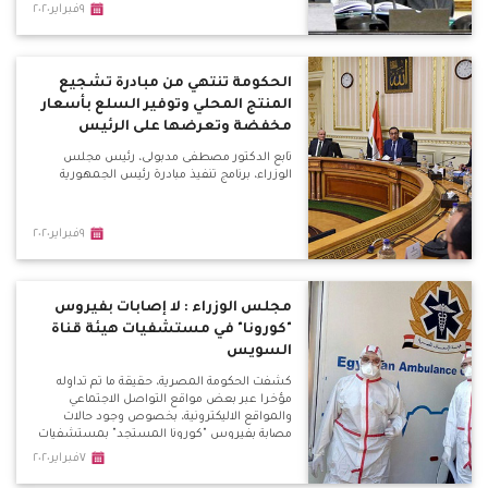
٩فبراير٢٠٢٠
الحكومة تنتهي من مبادرة تشجيع
المنتج المحلي وتوفير السلع بأسعار
مخفضة وتعرضها على الرئيس
تابع الدكتور مصطفى مدبولى، رئيس مجلس
الوزراء، برنامج تنفيذ مبادرة رئيس الجمهورية
٩فبراير٢٠٢٠
مجلس الوزراء : لا إصابات بفيروس
"كورونا" في مستشفيات هيئة قناة
السويس
كشفت الحكومة المصرية، حقيقة ما تم تداوله
مؤخرا عبر بعض مواقع التواصل الاجتماعي
والمواقع الاليكترونية، بخصوص وجود حالات
مصابة بفيروس "كورونا المستجد" بمستشفيات
هيئة قناة السويس.
٧فبراير٢٠٢٠