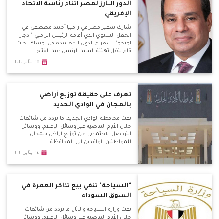
الدور البارز لمصر أثناء رئاسة الاتحاد
الإفريقي
شارك سفير مصر في زامبيا أحمد مصطفى في
الحفل السنوي الذي أقامه الرئيس الزامبي "ادجار
لونجو" لسفراء الدول المعتمدة في لوساكا، حيث
قام بنقل تهنئة السيد الرئيس عبد الفتاح
السيسي لرئيس زامبيا بمناسبة العام الجديد.
٢٥ يناير ٢٠٢٠
تعرف على حقيقة توزيع أراضي
بالمجان في الوادي الجديد
نفت محافظة الوادي الجديد، ما تردد من شائعات
خلال الأيام الماضية عبر وسائل الإعلام، ووسائل
التواصل الاجتماعي عن توزيع أراض بالمجان
للمواطنين الوافدين إلى المحافظة.
٢٤ يناير ٢٠٢٠
"السياحة" تنفي بيع تذاكر العمرة في
السوق السوداء
نفت وزارة السياحة والآثار، ما تردد من شائعات
خلال الأيام الماضية عبر وسائل الإعلام، ووسائل