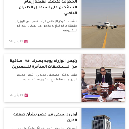
الحكومة تكشف حقيقة إرغام
السائحين على استقلال الطيران
الداخلي
كشف المركز الإعلامي لرئاسة مجلس الوزراء،
حقيقة ما تم تداوله مؤخرا عبر بعض المواقع
الإلكترونية
٣١ يناير ٢٠٢٠
رئيس الوزراء يوجه بصرف ١٠٪ إضافية
من المستحقات المتأخرة للمصدرين
عقد الدكتور مصطفى مدبولي، رئيس مجلس
الوزراء، اجتماعًا مع الدكتور محمد معيط
٢٩ يناير ٢٠٢٠
أول رد رسمي من مصر بشأن صفقة
القرن
أصدرت الخارجية المصرية بيانًا تعليقًا على صفقة