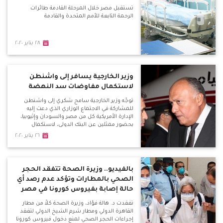
تستقبل مصر خلال المرحلة القادمة طائرات
الرحمة التابعة للأمم المتحدة والقادمة
٢٨ يناير ٢٠٢٠
وزير الخارجية يسافر إلى واشنطن
لاستكمال مفاوضات سد النهضة
توجّه وزير الخارجية سامح شكري إلى واشنطن
للمشاركة في الاجتماع الوزاري الذي دعت إليه
الإدارة الأمريكية كل من مصر والسودان وإثيوبيا،
بحضور ممثلين عن البنك الدولي، لاستكمال
المفاوضات حول سد النهضة.
٢٦ يناير ٢٠٢٠
بالفيديو.. وزيرة الصحة تتفقد الحجر
الصحي بالمطارات وتؤكد عدم رصد أي
حالة إصابة بفيروس كورونا في مصر
تفقدت د. هالة فؤاد، وزيرة الصحة كلاً من مطار
القاهرة الدولي ومطار شرم الشيخ الدولي لتفقد
إجراءات الحجر الصحي لمنع دخول فيروس كورونا