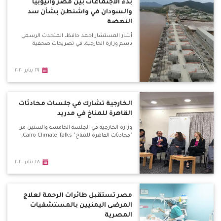
بدء الاجتماعات بين مصر وأثيوبيا
والسودان في واشنطن بشأن سد
النهضة
أشار المستشار احمد حافظ، المتحدث الرسمي
باسم وزارة الخارجية، في تصريحات صحفية
٢٩ يناير ٢٠٢٠
الخارجية تشارك في جلسات محادثات
القاهرة للمناخ في مدريد
وزارة الخارجية في الجلسة الخامسة والستين من
"محادثات القاهرة للمناخ" Cairo Climate Talks،
٢٨ يناير ٢٠٢٠
مصر تستقبل طائرات الرحمة لعلاج
المرضى اليمنيين بالمستشفيات
المصرية