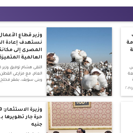
وزير قطاع الأعمال
مة
نستهدف إعادة ال
ة
المصرى إلى مكانت
العالمية المتميزة
س
التقى هشام توفيق وزير ق
عة
العام، مع مزارعي القطن 
وبنى سويف، بمقر محلج ا
المطور
جنيه