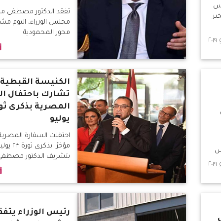
يس
تفقد الدكتور مصطفى مد
ير
مجلس الوزراء، اليوم مش
محور المحمودية
الكنيسة القبطية ب
تشارك باحتفال ال
يوليو
احتفلت السفارة المصرية 
مؤخرًا بذكر
س
بتشريف الدكتور مصطفى
رية،
رئيس مجلس الوزراء، ووزر
ر
والاستثمار والبترول والتج
لي،
والنقل وتكنولوجيا المعل
ة
مصر، فضلاً عن رئيس الهي
للتصنيع.
رئيس الوزراء يتفق
ز