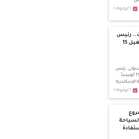
عي
٢٦يوليو٢٠١٩
.. رئيس
الوزراء يُدشن تشغيل 15
بولى، رئيس
مجلس الوزراء، تشغيل 15 أتوبيساً
 الإسكندرية
٢٦يوليو٢٠١٩
روع
لسياحة
تفادة