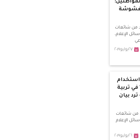
مواطنين:
 مغشوشة
دد من شائعات
سائل الإعلام،
عي
٢٧يوليو٢٠١٩
استخدام
في تربية
ترد بيان
دد من شائعات
وسائل الإعلام
٢٦يوليو٢٠١٩