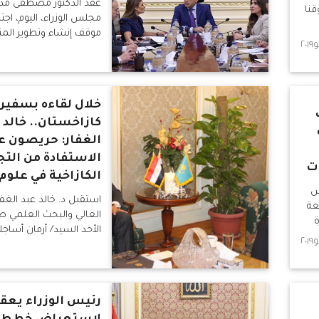
عقد الدكتور مصطفى مدب
وقنا
مجلس الوزراء، اليوم، اجتم
موقف إنشاء وتطوير المن
خلال لقاءه بسفير
كازاخستان.. خالد 
الغفار: حريصون ع
الاستفادة من التج
ت
الكازاخية في علوم
س
استقبل د. خالد عبد الغفار
عة
العالي والبحث العلمي صب
ة
الأحد السيد/ أرمان أساج
كازاخستان بالقاهرة والوف
وذلك بمقر الوزارة.
رئيس الوزراء يعقد