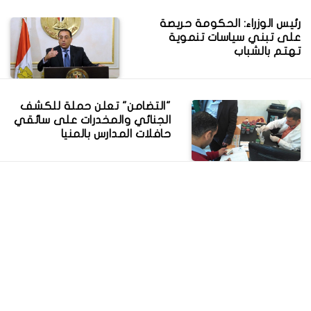
رئيس الوزراء: الحكومة حريصة
على تبني سياسات تنموية
تهتم بالشباب
"التضامن" تعلن حملة للكشف
الجنائي والمخدرات على سائقي
حافلات المدارس بالمنيا