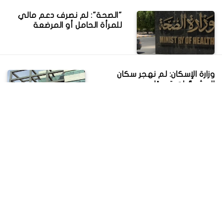
"الصحة": لم نصرف دعم مالي
للمرأة الحامل أو المرضعة
وزارة الإسكان: لم نهجر سكان
العشوائيات قسريًا
التربية والتعليم: لا يوجد انهيار
لأي مدرسة في المنيا أو باقي
المحافظات
هل ألغت وزارة التعليم منهج
"القصة" في الصف الأول
الثانوي؟؟ الحكومة ترد