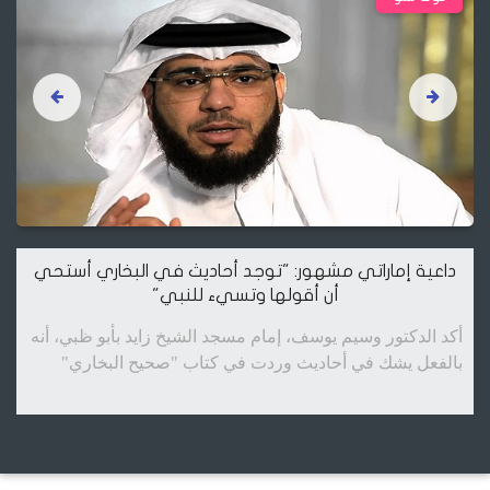
داعية إماراتي مشهور: "توجد أحاديث في البخاري أستحي
أن أقولها وتسيء للنبي"
أكد الدكتور وسيم يوسف، إمام مسجد الشيخ زايد بأبو ظبي، أنه
بالفعل يشك في أحاديث وردت في كتاب "صحيح البخاري"