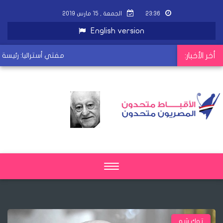
٢٣:٣٦
الجمعة , ١٥ مارس ٢٠١٩
English version
أخر الأخبار:
مفتي أستراليا: رئيسة وزرا
Toggle
navigation
توك شو