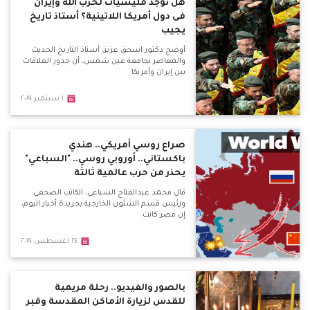
هل توجد مليشيات لحزب الله وإيران
فى دول أمريكا اللاتينية؟ أستاذ تاريخ
يجيب
أوضح دكتور اسحق عزيز، أستاذ التاريخ الحديث
والمعاصر بجامعة عين شمس، أن جذور العلاقات
بين إيران وأمريكا
١ سبتمبر ٢٠١٩
صراع روسي أمريكي.. هندي
باكستاني.. أوروبي روسي.. "السباعي"
يحذر من حرب عالمية ثالثة
قال محمد عبدالفتاح السباعي، الكاتب الصحفي
ورئيس قسم الشئون الخارجية بجريدة أخبار اليوم،
إن مصر كانت
٢٤ اغسطس ٢٠١٩
بالصور والفيديو.. رحلة مريمية
للقدس لزيارة الأماكن المقدسة وقبر