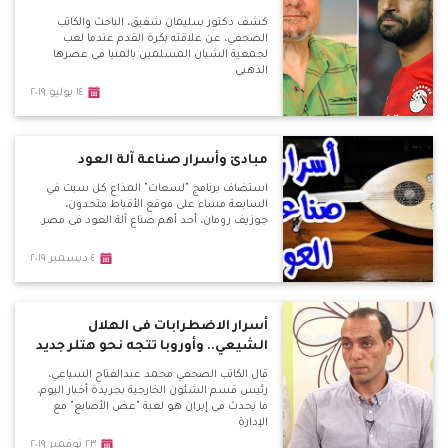
كشف دكتور سليمان شفيق، الباحث والكاتب
الصحفي، عن علاقته بكرة القدم عندما لعب
لجمعية الشبان المسلمين بالمنيا فى عصرها
الذهبي
١٤ يوليو ٢٠١٩
مبادئ وأسرار صناعة آلة العود
استضاف برنامج "لسعات" المذاع كل سبت في
السابعة مساء على موقع الأقباط متحدون،
جوزيف رومان، أحد أهم صناع آلة العود فى مصر.
٤ ديسمبر ٢٠١٩
أسرار الاضطرابات فى الهلال
الشيعي.. وأوروبا تتجه نحو هتلر جديد
قال الكاتب الصحفي محمد عبدالفتاح السباعي،
رئيس قسم الشئون الخارجية بجريدة أخبار اليوم،
ما يحدث فى إيران هو لعبة "عض الأصابع" مع
الإدارة
٢٣ نوفمبر ٢٠١٩