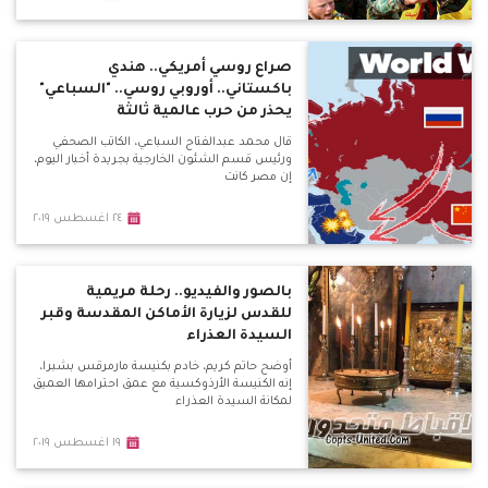
صراع روسي أمريكي.. هندي
باكستاني.. أوروبي روسي.. "السباعي"
يحذر من حرب عالمية ثالثة
قال محمد عبدالفتاح السباعي، الكاتب الصحفي
ورئيس قسم الشئون الخارجية بجريدة أخبار اليوم،
إن مصر كانت
٢٤ اغسطس ٢٠١٩
بالصور والفيديو.. رحلة مريمية
للقدس لزيارة الأماكن المقدسة وقبر
السيدة العذراء
أوضح حاتم كريم، خادم بكنيسة مارمرقس بشبرا،
إنه الكنيسة الأرذوكسية مع عمق احترامها العميق
لمكانة السيدة العذراء
١٩ اغسطس ٢٠١٩