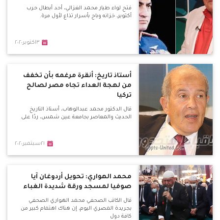
فتح لواء طيار محمد الغزالي، أحد أبطال حرب
أكتوبر، خزانه وباح بأسرار تذاع لأول مرة.
٣اكتوبر٢٠٢٠
أستاذ تاريخ: أنقرة مرغمه بأن تخفف
من لهجة العداء تجاه مصر لصالح
تركيا
قال الدكتور محمد عبدالوهاب، أستاذ التاريخ
الحديث والمعاصر بجامعة عين شمس، ردًا على
٢١سبتمبر٢٠٢٠
محمد الهواري: تحويل أردوغان آيا
صوفيا لمسجد ورقة شديدة الغباء
قال الكاتب الصحفي محمد الهواري الصحفي
بجريدة المصري اليوم، إن هناك اهتمام كبير من
كافة دول