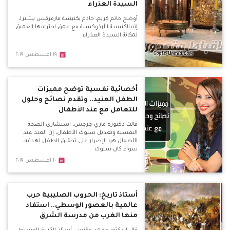
السيدة العذراء
أوضح حاتم كريم، خادم بكنيسة مارمرقس بشبرا،
إنه الكنيسة الأرذوكسية مع عمق احترامها العميق
لمكانة السيدة العذراء
١٩ اغسطس ٢٠١٩
أخصائية نفسية توضح مميزات
الطفل العنيد.. وتقدم نصائح وحلول
للتعامل مع عند الأطفال
قالت دكتورة ماري جرجس، استشارى الصحة
النفسية وتعديل سلوك الأطفال، إن العند عند
الأطفال هو الإصرار علي تحقيق الطفل لهدفه،
سواء كان سلوك
١٠ اغسطس ٢٠١٩
أستاذ تاريخ: الحروب الصليبية حرب
عالمية بالعصور الوسطي.. استفاد
منها الغرب من مدرسة الشرق