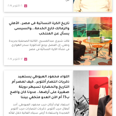
من
٢٠ اكتوبر ٢٠١٩
تاريخ الكرة النسائية فى مصر.. الأهلي
والزمالك خارج الخدمة...والسيسى
يسأل عن المنتخب
قالت شيري عبدالمسيح، الكاتبة الصحفية بجريدة
وطني، إن الفضل يرجع للدكتورة سحر الهواري
فى نشأة الكرة النسائية فى مصر.
١٢ اكتوبر ٢٠١٩
اللواء محمود العيوطي يستعيد
ذكريات انتصار أكتوبر.. كيف لمصر أم
التاريخ والحضارة تسيطر دويلة
صغيرة على أرضها.. عدونا كان واضح
ب73 أم الآن العدو متخفي بيننا
استعاد لواء أركان حرب محمود العيوطي، أحد
أبطال حرب أكتوبر، ذكريات انتصارات حرب أكتوبر
المجيدة واستعادة أرض سيناء الغالية خلال لقائه