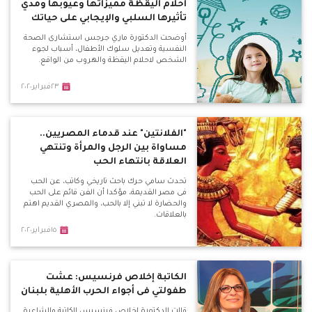
احلام اليقظة مميزاتها وعيوبها ومدي
تأثيرها السلبي والإيجابي على حياتك
أوضحت الدكتورة ماري جرجس استشارى الصحة
النفسية وتعديل سلوك الأطفال، أسباب لجوء
الشخص لاحلام اليقظة والهروب من الواقع.
٢٣فبراير٢٠٢٠
"الفلانتين" عند قدماء المصريين..
مساواة بين الرجل والمرأة وتنتهي
العلاقة بانتهاء الحب
تحدث سامي حرك باحث تاريخي وكاتب، عن الحب
فى مصر القديمة، مؤكدا أن الفن قائم على الحب
والحضارة لا تبني إلا بالحب، والمصري القديم اهتم
بالعلاقات.
١٥فبراير٢٠٢٠
الكاتبة إخلاص فرنسيس: عشت
طفولتي فى أجواء الحرب الأهلية بلبنان
قالت الدكتورة إخلاص فرنسيس الكاتبة والشاعرة