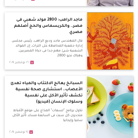
ماجد الراهب: 2800 مولد شعبي فى
مصر.. والكريسماس والحج أصلهم
مصري
قال المهندس ماجد وديع الراهب، رئيس مجلس
إدارة جمعية المحافظة على التراث، إن الموالد
الشعبية شيئ مهم جدا فى حياة المصريين،
وهناك نحو 2800
١٦ نوفمبر ٢٠١٩
السبانخ يعالج الاكتئاب والمياه تهدئ
الأعصاب.. استشارى صحة نفسية
تكشف تأثير الأكل على نفسية
وسلوك الإنسان (فيديو)
تناول برنامج "لسعات" المذاع على موقع الأقباط
متحدون كل سبت فى السابعة مساء، تأثير الأكل
سلبيا وإيجابيا
٩ نوفمبر ٢٠١٩