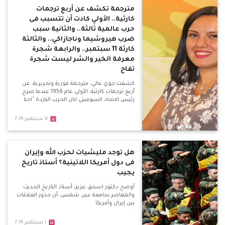
مترجمة تكشف عن أربع ترجمات
كارثية.. الأولي كادت أن تتسبب فى
حرب عالمية ثالثة.. والثانية سبب
ضرب هيروشيما وناجازاكي.. والثالثة
كارثة 11 سبتمبر.. والرابعة شجرة
معرفة الخير والشر ليست شجرة
تفاح
كشفت جوي غالي، مترجمة فورية وتحريرية، عن
أربع ترجمات كارثية، الأولي عام 1956 عندما صرح
رئيس الاتحاد السوفيتي ابان الحرب الباردة "احنا
٧ سبتمبر ٢٠١٩
هل توجد مليشيات لحزب الله وإيران
فى دول أمريكا اللاتينية؟ أستاذ تاريخ
يجيب
أوضح دكتور اسحق عزيز، أستاذ التاريخ الحديث
والمعاصر بجامعة عين شمس، أن جذور العلاقات
بين إيران وأمريكا
١ سبتمبر ٢٠١٩