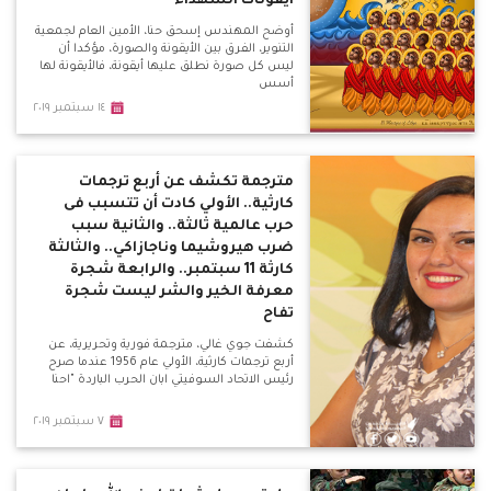
أيقونات الشهداء
أوضح المهندس إسحق حنا، الأمين العام لجمعية
التنوير، الفرق بين الأيقونة والصورة، مؤكدا أن
ليس كل صورة نطلق عليها أيقونة، فالأيقونة لها
أسس
١٤ سبتمبر ٢٠١٩
مترجمة تكشف عن أربع ترجمات
كارثية.. الأولي كادت أن تتسبب فى
حرب عالمية ثالثة.. والثانية سبب
ضرب هيروشيما وناجازاكي.. والثالثة
كارثة 11 سبتمبر.. والرابعة شجرة
معرفة الخير والشر ليست شجرة
تفاح
كشفت جوي غالي، مترجمة فورية وتحريرية، عن
أربع ترجمات كارثية، الأولي عام 1956 عندما صرح
رئيس الاتحاد السوفيتي ابان الحرب الباردة "احنا
٧ سبتمبر ٢٠١٩