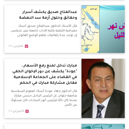
عبدالفتاح صديق يكشف أسرار
وحقائق وحلول أزمة سد النهضة
قال الأستاذ الدكتور عبدالفتاح صديق أستاذ
جغرافية التنمية بكلية الآداب جامعة عين شمس،
إن توجد عدة إتفاقيات تنظم الوضع القانوني
٨مارس٢٠٢٠
مبارك تدخل لمنع رفع الأسعار..
"عودة" يكشف عن دور الإخوان الخفي
في القضاء على الجماعة الإسلامية
مقابل مشاركة مبارك في الحكم
قال الدكتور جهاد عودة أستاذ العلوم السياسية
بجامعة حلوان، إن الرئيس الراحل حسني مبارك
عندما كان نائبًا للرئيس أنور السادات كان مسئولاً
عن الأمن
٢٩فبراير٢٠٢٠