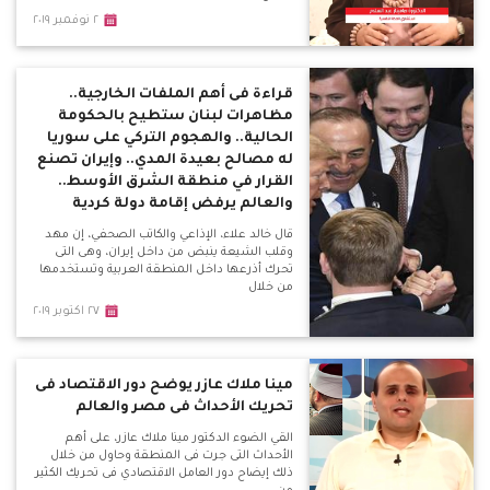
٢ نوفمبر ٢٠١٩
قراءة فى أهم الملفات الخارجية..
مظاهرات لبنان ستطيح بالحكومة
الحالية.. والهجوم التركي على سوريا
له مصالح بعيدة المدي.. وإيران تصنع
القرار في منطقة الشرق الأوسط..
والعالم يرفض إقامة دولة كردية
قال خالد علاء، الإذاعي والكاتب الصحفي، إن مهد
وقلب الشيعة ينبض من داخل إيران، وهى التى
تحرك أذرعها داخل المنطقة العربية وتستخدمها
من خلال
٢٧ اكتوبر ٢٠١٩
مينا ملاك عازر يوضح دور الاقتصاد فى
تحريك الأحداث فى مصر والعالم
القي الضوء الدكتور مينا ملاك عازر، على أهم
الأحداث التى جرت فى المنطقة وحاول من خلال
ذلك إيضاح دور العامل الاقتصادي فى تحريك الكثير