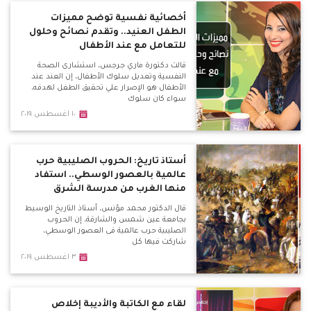
أخصائية نفسية توضح مميزات
الطفل العنيد.. وتقدم نصائح وحلول
للتعامل مع عند الأطفال
قالت دكتورة ماري جرجس، استشارى الصحة
النفسية وتعديل سلوك الأطفال، إن العند عند
الأطفال هو الإصرار علي تحقيق الطفل لهدفه،
سواء كان سلوك
١٠ اغسطس ٢٠١٩
أستاذ تاريخ: الحروب الصليبية حرب
عالمية بالعصور الوسطي.. استفاد
منها الغرب من مدرسة الشرق
قال الدكتور محمد مؤنس، أستاذ التاريخ الوسيط
بجامعة عين شمس والشارقة، إن الحروب
الصليبية حرب عالمية فى العصور الوسطي،
شاركت فيها كل
٣ اغسطس ٢٠١٩
لقاء مع الكاتبة والأديبة إخلاص