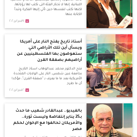
اللبنانية، إنها لا تختار الفئة التى تكتب لها رؤياتها،
لكنها تكتب لنفسها حين تأتي إليها الفكرة وتبدأ
الكتابة عنها.
٩فبراير٢٠٢٠
أستاذ تاريخ يفتح النار على أمريكا
ويسأل أين تلك الأراضي التي
ستعوضون بها الفلسطينيين عن
أراضيهم بصفقة القرن
فتح الدكتور محمد عبدالوهاب استاذ التاريخ
بجامعة عين شمس، النار على الولايات المتحدة
الأمريكية بعد ما ما يعرف بـ "صفقة القرن"، مؤكدا
أن ما طرح
٢فبراير٢٠٢٠
بالفيديو.. عبدالقادر شهيب ما حدث
بـ25 يناير إنتفاضة وليست ثورة..
والأمريكان تحالفوا مع الإخوان لحكم
مصر