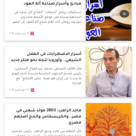
مبادئ وأسرار صناعة آلة العود
استضاف برنامج "لسعات" المذاع كل سبت في
السابعة مساء على موقع الأقباط متحدون،
جوزيف رومان، أحد أهم صناع آلة العود فى مصر.
٤ ديسمبر ٢٠١٩
أسرار الاضطرابات فى الهلال
الشيعي.. وأوروبا تتجه نحو هتلر جديد
قال الكاتب الصحفي محمد عبدالفتاح السباعي،
رئيس قسم الشئون الخارجية بجريدة أخبار اليوم،
ما يحدث فى إيران هو لعبة "عض الأصابع" مع
الإدارة
٢٣ نوفمبر ٢٠١٩
ماجد الراهب: 2800 مولد شعبي فى
مصر.. والكريسماس والحج أصلهم
مصري
قال المهندس ماجد وديع الراهب، رئيس مجلس