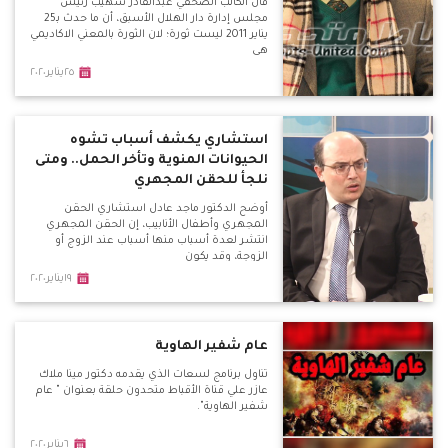
قال الكاتب الصحفي عبدالقادر شهيب رئيس
مجلس إدارة دار الهلال الأسبق، أن ما حدث بـ25
يناير 2011 ليست ثورة؛ لان الثورة بالمعني الاكاديمي
هي
٢٥يناير٢٠٢٠
استشاري يكشف أسباب تشوه
الحيوانات المنوية وتأخر الحمل.. ومتى
نلجأ للحقن المجهري
أوضح الدكتور ماجد عادل استشاري الحقن
المجهري وأطفال الأنابيب، إن الحقن المجهري
انتشر لعدة أسباب منها أسباب عند الزوج أو
الزوجة، وقد يكون
١٩يناير٢٠٢٠
عام شفير الهاوية
تناول برنامج لسعات الذي يقدمه دكتور مينا ملاك
عازر علي قناة الأقباط متحدون حلقة بعنوان " عام
شفير الهاوية".
٦يناير٢٠٢٠