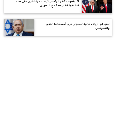
نتنياهو : اشكر الرئيس ترامب مرة أخرى على هذه
الخطوة التاريخية مع البحرين
نتنياهو : زيادة مالية لتطوير قرى أصدقائنا الدروز
والشركس
ليبراسيون : الوكالة الفيدرالية ترفض تأكيد فوز جو بايدن
بلومبرج : الاقتصاد القطري الأسوأ أداء
إسرائيل : أكثر من 600 إصابة جديدة بفيروس كورونا
ننشرأسماء الاقباط المصابين فى حادث انقلاب