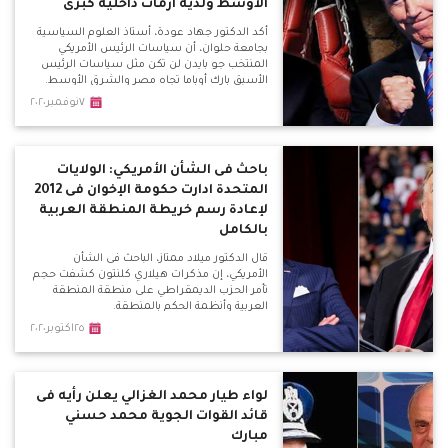
الأوسط ولديه أزمات داخلية كبرى
أكد الدكتور جهاد عودة، أستاذ العلوم السياسية
بجامعة حلوان، أن سياسات الرئيس الأمريكي
المنتخب جو بايدن لن تكن مثل سياسات الرئيس
الأسبق بارك أوباما تجاه مصر والشرق الأوسط.
٧نوفمبر٢٠٢٠
باحث فى الشأن الأمريكي: الولايات
المتحدة ادارت حكومة الإخوان فى 2012
لإعادة رسم خريطة المنطقة العربية
بالكامل
قال الدكتور ميلاد ممتاز، الباحث فى الشأن
الأمريكي، إن مذكرات هيلاري كلنتون كشفت حجم
تأمر الحزب الديمقراطي على منطقة المنطقة
العربية وأنظمة الحكم بالمنطقة.
٢٥اكتوبر٢٠٢٠
لواء طيار محمد الغزالي يعلن رأيه فى
قائد القوات الجوية محمد حسني
مبارك