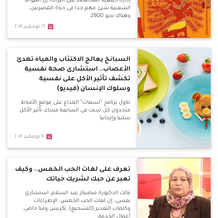
إدارة جمعية المحافظة على التراث، إن الموالد
الشعبية شيئ مهم جدا فى حياة المصريين،
وهناك نحو 2800
١٦ نوفمبر ٢٠١٩
السبانخ يعالج الاكتئاب والمياه تهدئ
الأعصاب.. استشارى صحة نفسية
تكشف تأثير الأكل على نفسية
وسلوك الإنسان (فيديو)
تناول برنامج "لسعات" المذاع على موقع الأقباط
متحدون كل سبت فى السابعة مساء، تأثير الأكل
سلبيا وإيجابيا
٩ نوفمبر ٢٠١٩
تعرف على لغات الحب الخمس.. وكيف
تعبر عن حبك لشريك حياتك
قالت الدكتورة صافيناز عبد السلام، استشاري
نفسي، إن لغات الحب الخمس: الإطراءات
وكلمات التقدير (التشجيع)، تكريس وقتا خاص،
أعمال الخدمة،