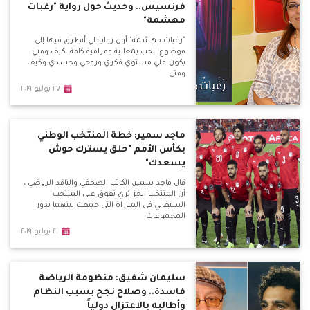
فرنسيس.. وحديث حول رواية "رغبات
مهشمة"
"رغبات مهشمة" أول رواية لي أتطرق فيها إلى
موضوع الحب بمعانية ومرامية كافة، كيف ومتي
يكون علي مستوي فكري وروحي وجسدي وكيف
ومتي
٢٧ يوليو ٢٠١٩
ماجد سمير: خطة المنتخب الوطني
بكأس الأمم "حلق يسترك حوش
يسعدك"
قال ماجد سمير، الكاتب الصحفي والناقد الرياضي ،
أن المنتخب الجزائري تفوق على المنتخب
السنغالي فى المباراة التى جمعت بينهما بدور
المجموعات
٢١ يوليو ٢٠١٩
سليمان شفيق: منظومة الرياضة
فاسدة.. وصلاح نجح بسبب النظام
وأطالبه بالاعتزال دولياً