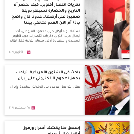
ذكريات انتصار أكتوبر.. كيف لمصر أم
التاريخ والحضارة تسيطر دويلة
صغيرة على أرضها.. عدونا كان واضح
ب73 أم الآن العدو متخفي بيننا
استعاد لواء أركان حرب محمود العيوطي، أحد
أبطال حرب أكتوبر، ذكريات انتصارات حرب أكتوبر
المجيدة واستعادة أرض سيناء الغالية خلال لقائه
٦ اكتوبر ٢٠١٩
باحث فى الشئون الأمريكية: ترامب
يجهز لهجوم الالكتروني على إيران
يظل التواصل موجود بين الولايات المتحدة وإيران
٢٨ سبتمبر ٢٠١٩
إسحق حنا يكشف أسرار ورموز