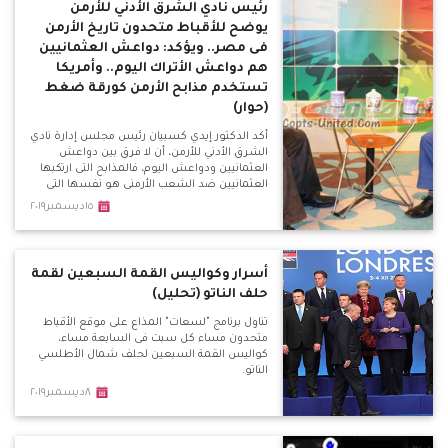
رئيس نادي الشرق الأدني للأرمن
يوضح للأقباط متحدون تاريخ الأرمن
فى مصر.. ويؤكد: دواعش العثمانيين
هم دواعش الأتراك اليوم.. وأمريكا
تستخدم مذابح الأرمن كورقة ضغط
(حوار)
أكد الدكتور إيدي كسبيان رئيس مجلس إدارة نادي
الشرق الأدني للأرمن، أن لا فرق بين دواعش
العثمانيين ودواعش اليوم، فالمذابح التى ارتكبها
العثمانيين ضد الشعب الأرمني هو نفسها التى
تحدث اليوم.
١٥ديسمبر٢٠١٩
أسرار وكواليس القمة السبعين لقمة
حلف الناتو (تحليل)
تناول برنامج "لسعات" المذاع على موقع الأقباط
متحدون مساء كل سبت فى السابعة مساء،
كواليس القمة السبعين لحلف شمال الأطلسي
الناتو.
٨ديسمبر٢٠١٩