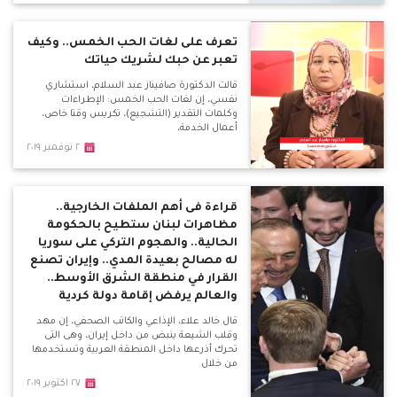
تعرف على لغات الحب الخمس.. وكيف
تعبر عن حبك لشريك حياتك
قالت الدكتورة صافيناز عبد السلام، استشاري
نفسي، إن لغات الحب الخمس: الإطراءات
وكلمات التقدير (التشجيع)، تكريس وقتا خاص،
أعمال الخدمة،
٢ نوفمبر ٢٠١٩
قراءة فى أهم الملفات الخارجية..
مظاهرات لبنان ستطيح بالحكومة
الحالية.. والهجوم التركي على سوريا
له مصالح بعيدة المدي.. وإيران تصنع
القرار في منطقة الشرق الأوسط..
والعالم يرفض إقامة دولة كردية
قال خالد علاء، الإذاعي والكاتب الصحفي، إن مهد
وقلب الشيعة ينبض من داخل إيران، وهى التى
تحرك أذرعها داخل المنطقة العربية وتستخدمها
من خلال
٢٧ اكتوبر ٢٠١٩