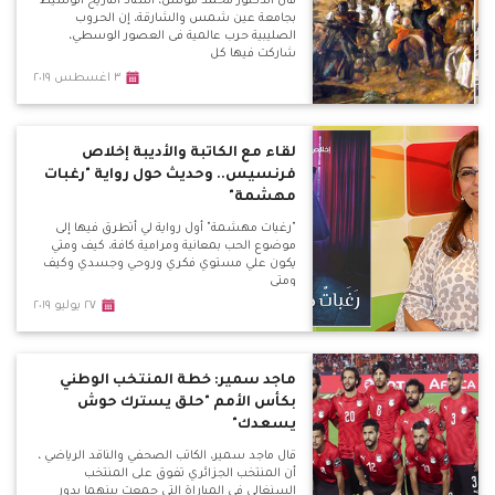
قال الدكتور محمد مؤنس، أستاذ التاريخ الوسيط
بجامعة عين شمس والشارقة، إن الحروب
الصليبية حرب عالمية فى العصور الوسطي،
شاركت فيها كل
٣ اغسطس ٢٠١٩
لقاء مع الكاتبة والأديبة إخلاص
فرنسيس.. وحديث حول رواية "رغبات
مهشمة"
"رغبات مهشمة" أول رواية لي أتطرق فيها إلى
موضوع الحب بمعانية ومرامية كافة، كيف ومتي
يكون علي مستوي فكري وروحي وجسدي وكيف
ومتي
٢٧ يوليو ٢٠١٩
ماجد سمير: خطة المنتخب الوطني
بكأس الأمم "حلق يسترك حوش
يسعدك"
قال ماجد سمير، الكاتب الصحفي والناقد الرياضي ،
أن المنتخب الجزائري تفوق على المنتخب
السنغالي فى المباراة التى جمعت بينهما بدور