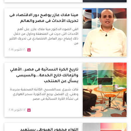
مينا ملاك عازر يوضح دور الاقتصاد فى
تحريك الأحداث فى مصر والعالم
القي الضوء الدكتور مينا ملاك عازر، على أهم
الأحداث التى جرت فى المنطقة وحاول من خلال
ذلك إيضاح دور العامل الاقتصادي فى تحريك الكثير
من
٢٠ اكتوبر ٢٠١٩
تاريخ الكرة النسائية فى مصر.. الأهلي
والزمالك خارج الخدمة...والسيسى
يسأل عن المنتخب
قالت شيري عبدالمسيح، الكاتبة الصحفية بجريدة
وطني، إن الفضل يرجع للدكتورة سحر الهواري
فى نشأة الكرة النسائية فى مصر.
١٢ اكتوبر ٢٠١٩
اللواء محمود العيوطي يستعيد