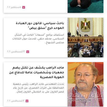
٥سبتمبر٢٠٢٠
باحث سياسي: قانون دور العبادة
الموحد خرج "سلق بيض"
استضاف برنامج "لسعات" الباحث في الشأن
السياسي، محمد حنفي، للحديث حول انتخابات
مجلس الشيوخ.
١٦اغسطس٢٠٢٠
ماجد الراهب يكشف عن تكتل يضم
جمعيات وشخصيات عامة للدفاع عن
الهوية المصرية
تحدث المهندس ماجد الراهب، رئيس جمعية
المحافظة على التراث المصري، عن تاريخ بناء
قصر البارون على يد البلجيكي البارون إمبان.
٢اغسطس٢٠٢٠