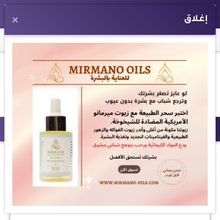
EN
إغلاق
×
اخر الأخبار:
«التضامن»: إنقاذ 3 حالات من أطفال وكبار بلا مأوى
|
مدبو
المزيد