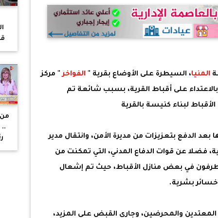
ا
قر
ب
ال
على
ة
المنيا
، السيطرة على الأوضاع بقرية "
الفواخر
" مركز
في 
بالاعتداء على أقباط القرية، بسبب شائعة تم
الأقباط لبناء كنيسة بالقرية
من 
..
 بعد الدفع بتعزيزات من مديرة الأمن، وانتقال مدير
ر
ية، فضلا عن قوات الدفاع المدني، التي تمكنت من
الأ
طرفون في بعض منازل الأقباط، حيث تم إشعال
لا
ا
 خسائر بشرية.
لف
مؤ
ا
لمعتدين والمحرضين، وجاري القبض على المزيد،