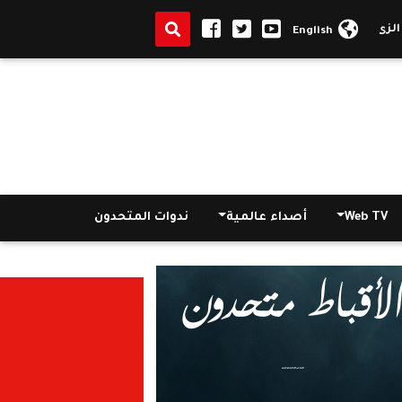
زى الكهنوتي للحكم
الدائرة الاولي حريات....بالقضاء الادارى...تحجز قضية
English
Web TV
أصداء عالمية
ندوات المتحدون