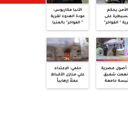
الأمن يحكم
الأنبا مكاريوس:
لسيطرة على
عودة الهدوء لقرية
ية " الفواخر"
" الفواخر" بالمنيا
المنيا وعودة
والقبض على
هدوء والقبض
المعتدين وجارى
 بعض الجناة
حصر خسائر
الاعتداء على
الأقباط
الأقباط
أصول مصرية
حلمي: الإعتداء
 نعمت شفيق
علي منازل الأقباط
ئيسة جامعة
عملاً إرهابياً
كولومبيا
ويطالب بمحاكمة
مريكية تتعرض
المتطرفين
نتقادات لفتح
محاكمة عسكرية
لابواب للامن
ض مظاهرات
يدي القضية
لفلسطينية