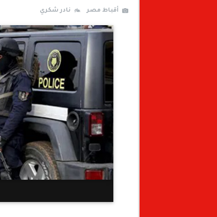
أقباط مصر
نادر شكري