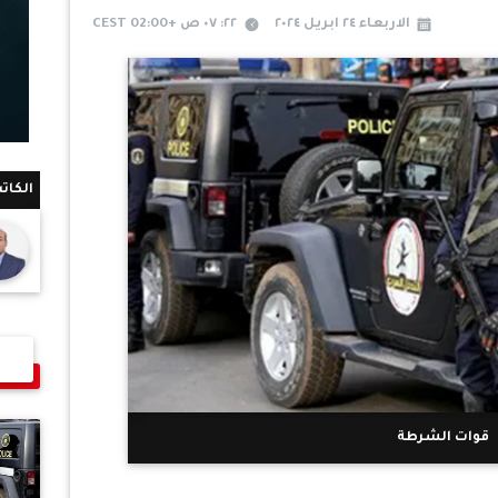
الاربعاء ٢٤ ابريل ٢٠٢٤
٢٢: ٠٧ ص +02:00 CEST
الكات
قوات الشرطة