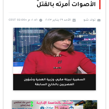
الأصوات أمرته بالقتل
توك شو
الأحد ٢٩ يناير ٢٠٢٣
٥٦: ٠١ م +02:00 CEST
السفيرة نبيلة مكرم، وزيرة الهجرة وشؤون
المصريين بالخارج السابقة