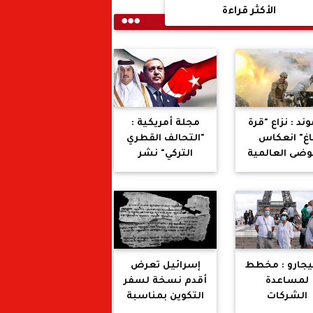
الأكثر قراءة
ند : نزاع "قرة
مجلة أمريكية :
اغ" انعكاس
"التحالف القطري
وضى العالمية
التركي" نشر
الجديدة
الإرهاب والعنف
الطائفي في
الشرق الأوسط
يجارو : مخطط
إسرائيل تعرض
لمساعدة
أقدم نسخة لسفر
الشركات
التكوين بمناسبة
فرنسية على
عيد بهجة التوراة