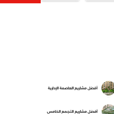
واجهة قيود
رونا الجديدة