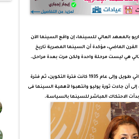
م
كو
يو بالمعهد العالي للسينما، إن واقع السينما الآن
 القرن الماضي، مؤكدة أن السينما المصرية تاريخ
وتابعت: عام 1927 بدء انتاج أول فيلم روائي طويل وإلى عام 1935 كانت فترة التكوين، ثم فترة
لى أن جاءت ثورة يوليو وانتهبوا لأهمية السينما فى
دأت الاحتكاك المباشر للسينما بالسياسة.