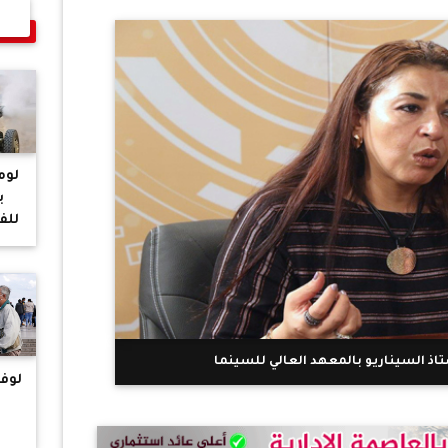
لومو
ب
للف
تاذ السيناريو بالمعهد العالي للسينما
لوف
ال