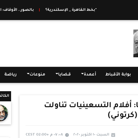
أنعشت حركة المبيعات بنسبة ٦٥%.. "حماية المستهلك" يشيد بمبادرة "ما يغلاش عليك"
بعد تشغيلها.. ماذا تعرف عن عربات القطار top vip بخط القاهرة _ الإسكندرية؟
|
بالصور.. الأوقاف: افتتاح (44) مسجدًا فى 11 محافظة الجمعة القادمة
بوابة الأقباط
أعمدة
قضايا
منوعات
رياضة
الكات
 أفلام التسعينيات تناولت
كرتوني)
السبت ١٠ اكتوبر ٢٠٢٠
٠٨: ٠٧ م +02:00 CEST