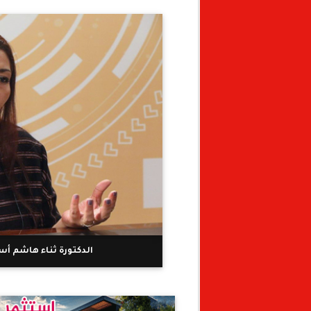
الدكتورة ثناء هاشم أس