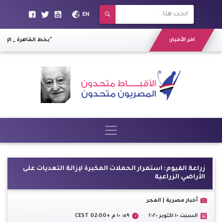
EN
اخر الأخبار:
أنعشت حركة المبيعات بنسبة ٦٥%.. "حماية المستهلك" يشيد بمبادرة "ما يغلاش عليك"
بعد تشغيلها.. ماذا تعرف عن عربات القطار top vip بخط الق
زراعة الفيوم: استمرار الحملات المكبرة لإزالة التعديات على
الأراضي الزراعية
أخبار مصرية | الفجر
السبت ١٠ اكتوبر ٢٠٢٠
٥٩: ١٠ م +02:00 CEST