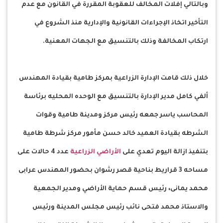
وبالتالي إفلات المخالف للعقوبة المقررة في القانون مع عدم
التأخير اتخاذ الإجراءات القانونية والإدارية منذ الشروع في
ارتكاب المخالفة وذلك بالتنسيق مع الجهات المعنية.
خلال ذلك قامت الإدارة الزراعية بمركز طامية بقيادة المهندس
ألفي كامل مدير الإدارة بالتنسيق مع الوحده المحليه برئاسة
المحاسب ياسر جمعه رئيس مركز ومدينة طامية وقوات
الشرطه بقيادة العميد خالد حسن مأمور مركز شرطة طامية
بتنفيذ ازالة اليوم تعدي على
الأراضي الزراعية
عدد 4 حالات على
مساحه 3 قراريط بناحية قصر رشوان بحضور المهندس عرابى
محمد يمانى، رئيس قسم حماية الأراضي ومدير الجمعية
والاستاذ محمد فتحى نائب رئيس مجلس المدينة ورئيس