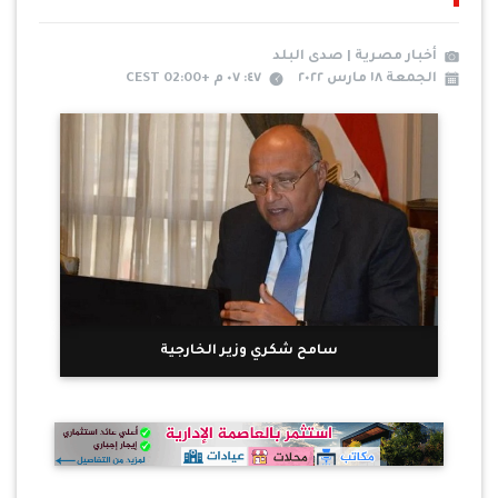
أخبار مصرية | صدى البلد
الجمعة ١٨ مارس ٢٠٢٢
٤٧: ٠٧ م +02:00 CEST
سامح شكري وزير الخارجية