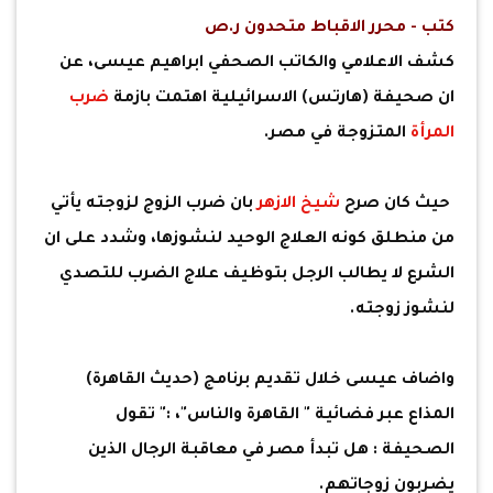
كتب - محرر الاقباط متحدون ر.ص
كشف الاعلامي والكاتب الصحفي ابراهيم عيسى، عن
ان صحيفة (هارتس) الاسرائيلية اهتمت بازمة
ضرب
المرأة
المتزوجة في مصر.
حيث كان صرح
شيخ الازهر
بان ضرب الزوج لزوجته يأتي
من منطلق كونه العلاج الوحيد لنشوزها، وشدد على ان
الشرع لا يطالب الرجل بتوظيف علاج الضرب للتصدي
لنشوز زوجته.
واضاف عيسى خلال تقديم برنامج (حديث القاهرة)
المذاع عبر فضائية " القاهرة والناس"، :" تقول
الصحيفة : هل تبدأ مصر في معاقبة الرجال الذين
يضربون زوجاتهم.