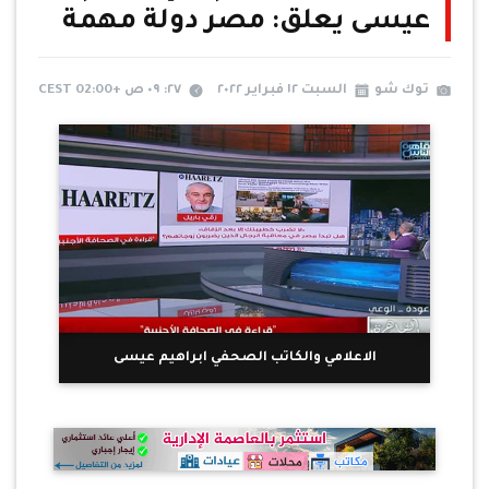
عيسى يعلق: مصر دولة مهمة
توك شو
السبت ١٢ فبراير ٢٠٢٢
٢٧: ٠٩ ص +02:00 CEST
الاعلامي والكاتب الصحفي ابراهيم عيسى