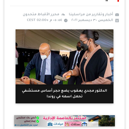
أخبار وتقارير من مراسلينا
محرر الأقباط متحدون
الخميس ٣٠ ديسمبر ٢٠٢١
٥٤: ٠٥ م +02:00 CEST
الدكتور مجدي يعقوب يضع حجر أساس مستشفي
تحمل اسمه في روندا